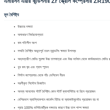
এমারসন এয়ার কন্ডিশনার Zr স্ক্রোল কম্প্রেস
মূল বৈশিষ্ট্য
উচ্চতর দক্ষতা
অসাধারণ নির্ভরযোগ্যতা
কম গতিশীল অংশ
সম্মতি বৈশিষ্ট্য অভূতপূর্ব তরল হ্যান্ডলিং ক্ষমতা উপলব্ধ
অভ্যন্তরীণ মোটর সুরক্ষা উচ্চ তাপমাত্রা এবং উচ্চ বর্তমান থেকে কার্যকরভাবে মোটর র
খুব কম শব্দ এবং গ্যাস স্পন্দন
পিস্টন কম্প্রেসার থেকে পাঁচ ডেসিবেল নীরব
সরলীকৃত সিস্টেম ডিজাইন
অনন্য আনলোড স্টার্ট বৈশিষ্ট্য কোন স্টার্ট ক্যাপাসিটার বা রিলে প্রয়োজন
বেশিরভাগ অ্যাপ্লিকেশনে কার্কেস হিটার বা অ্যাকাউমুলেটর প্রয়োজন হয় না
প্রায় 100% ভলিউমেট্রিক দক্ষতার কারণে উচ্চ তাপ পাম্প ক্ষমতা