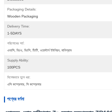
Packaging Details:
Wooden Packaging
Delivery Time:
1-5DAYS
পরিশোধের শর্ত:
এল/সি, ডি/এ, ডি/পি, টি/টি, ওয়েস্টার্ন ইউনিয়ন, মানিগ্রাম
Supply Ability:
100PCS
বিশেষভাবে তুলে ধরা:
এসি কম্প্রেসার
, 
সি কম্প্রেসার
পণ্যের বর্ণনা