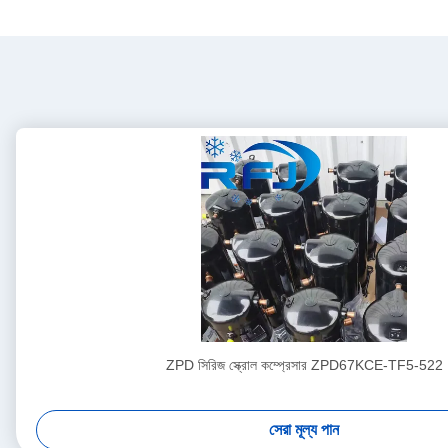
ZPD সিরিজ স্ক্রোল কম্প্রেসার ZPD67KCE-TF5-522
সেরা মূল্য পান