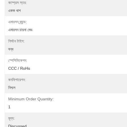
কম্প্রেস স্তর:
একক ধাপ
এমারসন ব্র্যান্ড:
এমারসন চায়না মেড
পিস্টন টাইপ:
বন্ধ
স্পেসিফিকেশন:
CCC / RoHs
কনফিগারেশন:
নিশ্চল
Minimum Order Quantity:
1
মূল্য:
Discussed