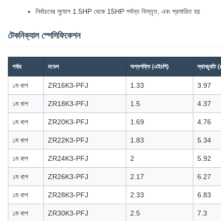
নির্বাচনের সুযোগ 1.5HP থেকে 15HP পর্যন্ত বিস্তৃত, এবং প্রসারিত হয়
টেকনিক্যাল স্পেসিফিকেশন
পর্যায়
মডেল
অশ্বশক্তি (এইচপি)
স্থানচ্যুতি
১ম ধাপ
ZR16K3-PFJ
1.33
3.97
১ম ধাপ
ZR18K3-PFJ
1.5
4.37
১ম ধাপ
ZR20K3-PFJ
1.69
4.76
১ম ধাপ
ZR22K3-PFJ
1.83
5.34
১ম ধাপ
ZR24K3-PFJ
2
5.92
১ম ধাপ
ZR26K3-PFJ
2.17
6.27
১ম ধাপ
ZR28K3-PFJ
2.33
6.83
১ম ধাপ
ZR30K3-PFJ
2.5
7.3