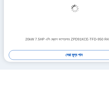
20kW 7.5HP এসি স্ক্রোল কম্প্রেসার ZPD91KCE-TFD-950 R41
সেরা মূল্য পান