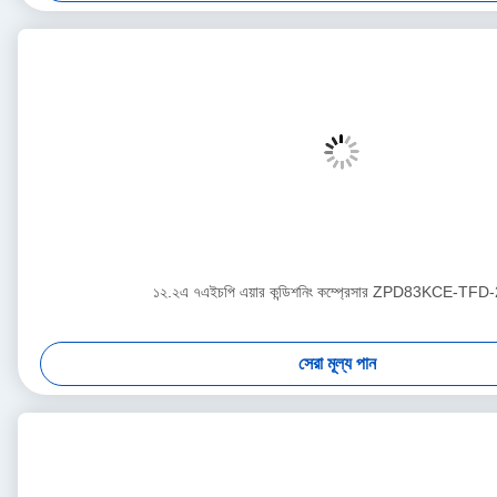
১২.২এ ৭এইচপি এয়ার কন্ডিশনিং কম্প্রেসার ZPD83KCE-TFD
সেরা মূল্য পান