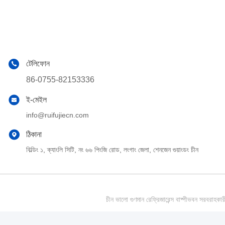
টেলিফোন
86-0755-82153336
ই-মেইল
info@ruifujiecn.com
ঠিকানা
বিল্ডিং ১, ক্যাংলি সিটি, নং ৬৬ পিংজি রোড, লংগাং জেলা, শেনজেন গুয়াংডং চীন
চীন ভালো গুণমান রেফ্রিজারেন্স বাষ্পীভবন সর