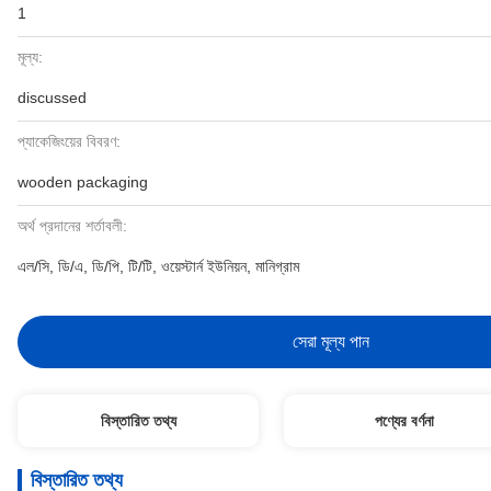
1
মূল্য:
discussed
প্যাকেজিংয়ের বিবরণ:
wooden packaging
অর্থ প্রদানের শর্তাবলী:
এল/সি, ডি/এ, ডি/পি, টি/টি, ওয়েস্টার্ন ইউনিয়ন, মানিগ্রাম
সেরা মূল্য পান
বিস্তারিত তথ্য
পণ্যের বর্ণনা
বিস্তারিত তথ্য