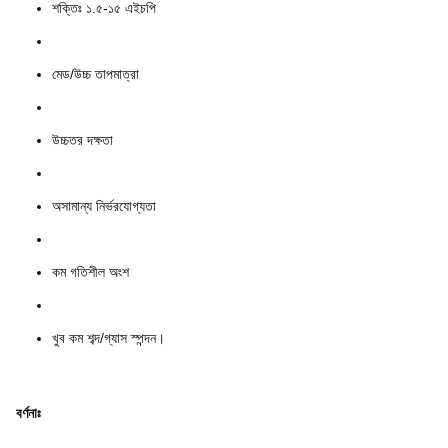
শক্তিঃ ১.৫-১৫ এইচপি
মেড/উচ্চ তাপমাত্রা
উচ্চতর দক্ষতা
অসামান্য নির্ভরযোগ্যতা
কম গতিশীল অংশ
খুব কম শব্দ/গ্যাস স্পন্দন।
বর্ণনাঃ