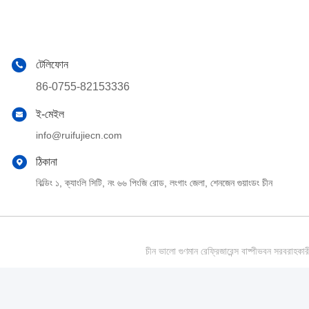
টেলিফোন
86-0755-82153336
ই-মেইল
info@ruifujiecn.com
ঠিকানা
বিল্ডিং ১, ক্যাংলি সিটি, নং ৬৬ পিংজি রোড, লংগাং জেলা, শেনজেন গুয়াংডং চীন
চীন ভালো গুণমান রেফ্রিজারেন্স বাষ্পীভবন সর