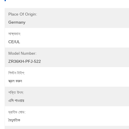
Place Of Origin:
Germany
সাক্ষ্যদান:
CE/UL
Model Number:
ZR36KH-PFJ-522
পিস্টন টাইপ:
স্ক্রল করুন
শক্তি উৎস:
এসি পাওয়ার
ড্রাইভ মোড:
বৈদ্যুতিক