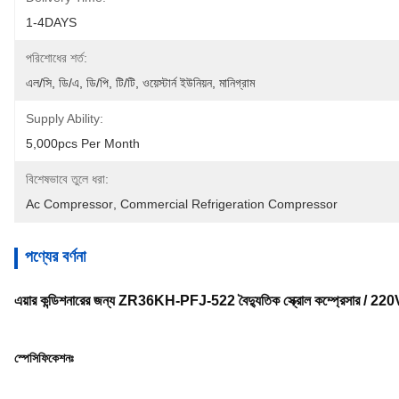
1-4DAYS
পরিশোধের শর্ত:
এল/সি, ডি/এ, ডি/পি, টি/টি, ওয়েস্টার্ন ইউনিয়ন, মানিগ্রাম
Supply Ability:
5,000pcs Per Month
বিশেষভাবে তুলে ধরা:
Ac Compressor
, 
Commercial Refrigeration Compressor
পণ্যের বর্ণনা
এয়ার কন্ডিশনারের জন্য ZR36KH-PFJ-522 বৈদ্যুতিক স্ক্রোল কম্প্রেসার
স্পেসিফিকেশনঃ