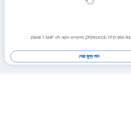
20kW 7.5HP এসি স্ক্রোল কম্প্রেসার ZPD91KCE-TFD-950 R41
সেরা মূল্য পান