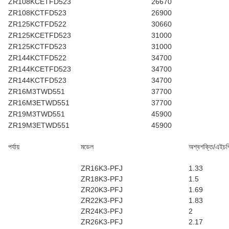
ZR108KCETFD523
26670
ZR108KCTFD523
26900
ZR125KCTFD522
30660
ZR125KCETFD523
31000
ZR125KCTFD523
31000
ZR144KCTFD522
34700
ZR144KCETFD523
34700
ZR144KCTFD523
34700
ZR16M3TWD551
37700
ZR16M3ETWD551
37700
ZR19M3TWD551
45900
ZR19M3ETWD551
45900
পর্যায়
মডেল
অশ্বশক্তি/এইচপ
ZR16K3-PFJ
1.33
ZR18K3-PFJ
1.5
ZR20K3-PFJ
1.69
ZR22K3-PFJ
1.83
ZR24K3-PFJ
2
ZR26K3-PFJ
2.17