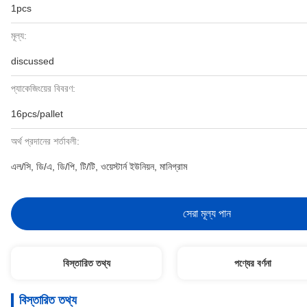
1pcs
মূল্য:
discussed
প্যাকেজিংয়ের বিবরণ:
16pcs/pallet
অর্থ প্রদানের শর্তাবলী:
এল/সি, ডি/এ, ডি/পি, টি/টি, ওয়েস্টার্ন ইউনিয়ন, মানিগ্রাম
সেরা মূল্য পান
বিস্তারিত তথ্য
পণ্যের বর্ণনা
বিস্তারিত তথ্য