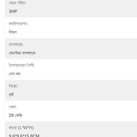
ঘোড়া শক্তি:
3HP
কনফিগারেশন:
নিশ্চল
তাপমাত্রা:
মেড/উচ্চ তাপমাত্রা
তৈলাক্তকরণ শৈলী:
তেল কম
নিঃশব্দ:
হ্যাঁ
ওজন:
29 কেজি
মাত্রা (l*w*h):
9.6*9.6*15.8CM