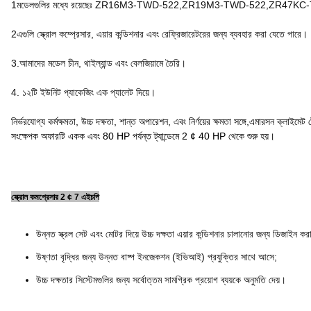
1মডেলগুলির মধ্যে রয়েছেঃ ZR16M3-TWD-522,ZR19M3-TWD-522,Z
2এগুলি স্ক্রোল কম্প্রেসার, এয়ার কন্ডিশনার এবং রেফ্রিজারেটরের জন্য ব্যবহার করা যেতে পারে।
3.আমাদের মডেল চীন, থাইল্যান্ড এবং বেলজিয়ামে তৈরি।
4. ১২টি ইউনিট প্যাকেজিং এক প্যালেট দিয়ে।
নির্ভরযোগ্য কর্মক্ষমতা, উচ্চ দক্ষতা, শান্ত অপারেশন, এবং নির্ণয়ের ক্ষমতা সঙ্গে,এমারসন ক্লাই
সংক্ষেপক অফারটি একক এবং 80 HP পর্যন্ত ট্যান্ডেমে 2 ¢ 40 HP থেকে শুরু হয়।
স্ক্রোল কমপ্রেসার 2 ¢ 7 এইচপি
উন্নত স্ক্রল সেট এবং মোটর দিয়ে উচ্চ দক্ষতা এয়ার কন্ডিশনার চালানোর জন্য ডিজাইন করা 
উষ্ণতা বৃদ্ধির জন্য উন্নত বাষ্প ইনজেকশন (ইভিআই) প্রযুক্তির সাথে আসে;
উচ্চ দক্ষতার সিস্টেমগুলির জন্য সর্বোত্তম সামগ্রিক প্রয়োগ ব্যয়কে অনুমতি দেয়।