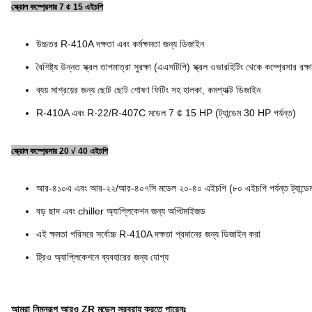
স্ক্রোল কম্প্রেসার 7 ¢ 15 এইচপি
উচ্চতর R-410A দক্ষতা এবং কর্মক্ষমতা জন্য ডিজাইন
বৈশিষ্ট্য উন্নত স্ক্রল তাপমাত্রা সুরক্ষা (এএসটিপি) স্ক্রল ওভারহিটিং থেকে কম্প্রেসার রক্
ব্যয় সাশ্রয়ের জন্য ছোট ছোট শোষণ ফিটিং সহ হালকা, কমপ্যাক্ট ডিজাইন
R-410A এবং R-22/R-407C মডেল 7 ¢ 15 HP (ট্যান্ডেম 30 HP পর্যন্ত)
স্ক্রোল কম্প্রেসার 20 √ 40 এইচপি
আর-৪১০এ এবং আর-২২/আর-৪০৭সি মডেল ২০-৪০ এইচপি (৮০ এইচপি পর্যন্ত ট্যান্ডে
বড় ছাদ এবং chiller অ্যাপ্লিকেশন জন্য অপ্টিমাইজড
এই ক্ষমতা পরিসরে সর্বোচ্চ R-410A দক্ষতা প্রদানের জন্য ডিজাইন করা
ট্রিও অ্যাপ্লিকেশনে ব্যবহারের জন্য যোগ্য
আমরা নিম্নরূপ আরও ZR মডেল সরবরাহ করতে পারেনঃ