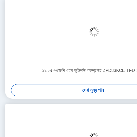
১২.২এ ৭এইচপি এয়ার কন্ডিশনিং কম্প্রেসার ZPD83KCE-TFD
সেরা মূল্য পান