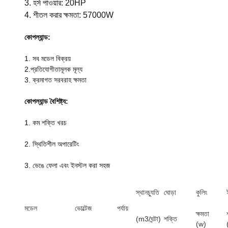
3. হর্স পাওয়ার: 20HP
4. শীতল করার ক্ষমতা: 57000W
কোপল্যান্ড:
1. সব মডেল বিক্রয়
2.প্রতিযোগীতামূলক মূল্য
3. ক্রমাগত সরবরাহ ক্ষমতা
কোপল্যান্ড বৈশিষ্ট্য:
1. কম শক্তি খরচ
2. স্থিতিশীল অপারেটিং
3. ভেঙে ফেলা এবং ইনস্টল করা সহজ
স্থানচ্যুতি
ঘোড়া
কুলিং
মডেল
ভোল্টেজ
পর্যায়
ক্ষমতা
(m3/ঘন্টা)
শক্তি
(w)