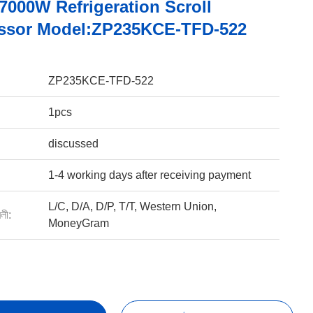
7000W Refrigeration Scroll
ssor Model:ZP235KCE-TFD-522
ZP235KCE-TFD-522
1pcs
discussed
1-4 working days after receiving payment
L/C, D/A, D/P, T/T, Western Union,
বলী:
MoneyGram