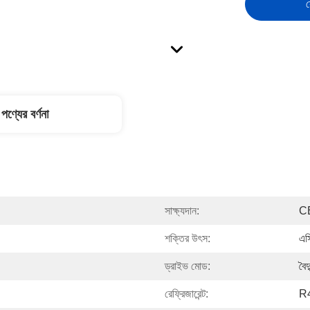
স
পণ্যের বর্ণনা
সাক্ষ্যদান:
C
শক্তির উৎস:
এস
ড্রাইভ মোড:
বৈদ
রেফ্রিজারেন্ট:
R