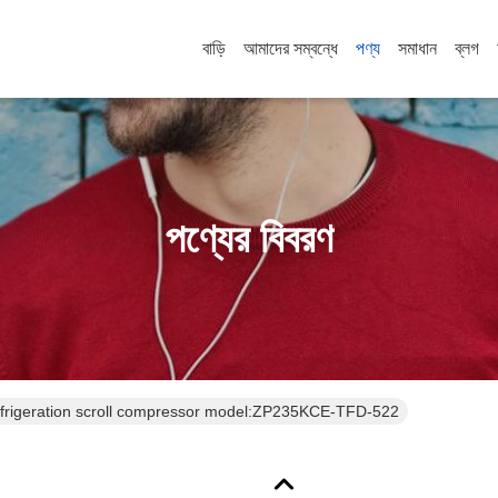
বাড়ি
আমাদের সম্বন্ধে
পণ্য
সমাধান
ব্লগ
পণ্যের বিবরণ
R410A 57000W refrigeration scroll compressor model:ZP235KCE-TFD-522