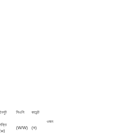
ইনপুট
সিওপি
কারেন্ট
ওজন
শক্তি
(W/W)
(ক)
(w)