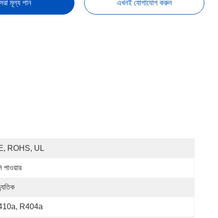
েরা মূল্য পান
এখনই যোগাযোগ করুন
E, ROHS, UL
ি পাওয়ার
্যুতিক
410a, R404a