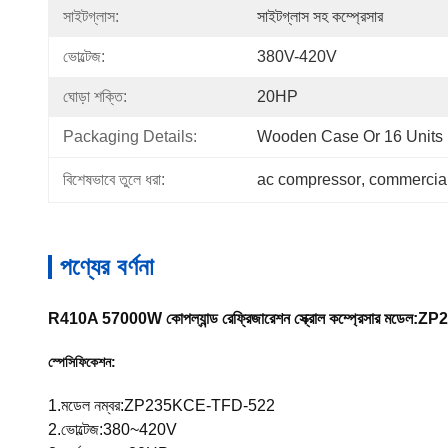
সাইটগ্লাস:
সাইটগ্লাস সহ কম্প্রেসার
ভোল্টেজ:
380V-420V
ঘোড়া শক্তি:
20HP
Packaging Details:
Wooden Case Or 16 Units I
বিশেষভাবে তুলে ধরা:
ac compressor
, 
commercial
পণ্যের বর্ণনা
R410A 57000W কোপল্যান্ড রেফ্রিজারেশন স্ক্রোল কম্প্রেসার মডে
স্পেসিফিকেশন:
1.মডেল নম্বর:ZP235KCE-TFD-522
2.ভোল্টেজ:380~420V