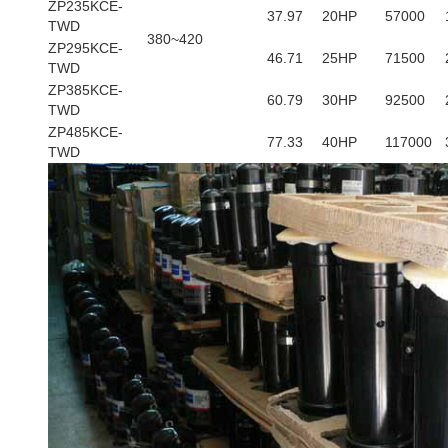
ZP235KCE-
37.97
20HP
57000
TWD
380~420
ZP295KCE-
46.71
25HP
71500
TWD
ZP385KCE-
60.79
30HP
92500
TWD
ZP485KCE-
77.33
40HP
117000
TWD