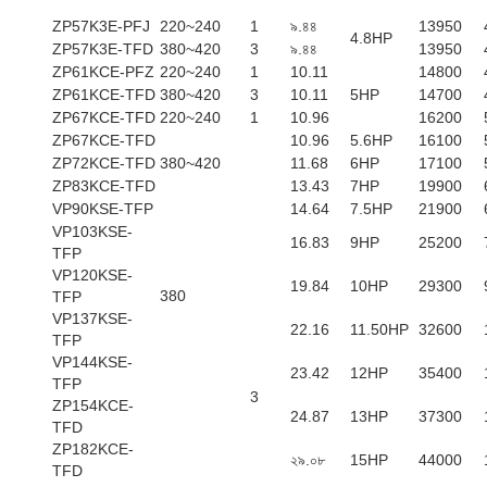
ZP57K3E-PFJ
220~240
1
৯.৪৪
13950
4.8HP
ZP57K3E-TFD
380~420
3
৯.৪৪
13950
ZP61KCE-PFZ
220~240
1
10.11
14800
ZP61KCE-TFD
380~420
3
10.11
5HP
14700
ZP67KCE-TFD
220~240
1
10.96
16200
ZP67KCE-TFD
10.96
5.6HP
16100
ZP72KCE-TFD
380~420
11.68
6HP
17100
ZP83KCE-TFD
13.43
7HP
19900
VP90KSE-TFP
14.64
7.5HP
21900
VP103KSE-
16.83
9HP
25200
TFP
VP120KSE-
19.84
10HP
29300
380
TFP
VP137KSE-
22.16
11.50HP
32600
TFP
VP144KSE-
23.42
12HP
35400
TFP
3
ZP154KCE-
24.87
13HP
37300
TFD
ZP182KCE-
২৯.০৮
15HP
44000
TFD