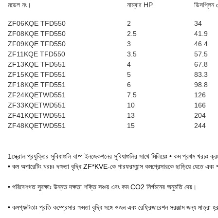
মডেল নং।
নাম্বার HP
ডিসপ্লিন
ZF06KQE TFD550
2
34
ZF08KQE TFD550
2.5
41.9
ZF09KQE TFD550
3
46.4
ZF11KQE TFD550
3.5
57.5
ZF13KQE TFD551
4
67.8
ZF15KQE TFD551
5
83.3
ZF18KQE TFD551
6
98.8
ZF24KQETWD551
7.5
126
ZF33KQETWD551
10
166
ZF41KQETWD551
13
204
ZF48KQETWD551
15
244
1স্ক্রোল প্রযুক্তির সুবিধাগুলি বাষ্প ইনজেকশনের সুবিধাগুলির সাথে মিলিয়েঃ • কম প্রথম খরচঃ ক
• কম অপারেটিং খরচঃ দক্ষতা বৃদ্ধি ZF*KVE-কে পারফরম্যান্স কমপ্রেসারকে ছাড়িয়ে যেতে এব
• পরিবেশগত সুরক্ষাঃ উন্নত দক্ষতা শক্তি সঞ্চয় এবং কম CO2 নির্গমনের অনুমতি দেয়।
• কমপ্যাক্টতাঃ প্রতি কম্প্রেসার ক্ষমতা বৃদ্ধি সঙ্গে ওজন এবং রেফ্রিজারেশন সরঞ্জাম জন্য মাত্রা হ