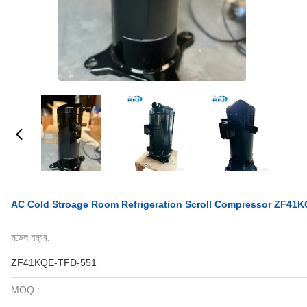
AC Cold Stroage Room Refrigeration Scroll Compressor ZF41
মডেল নম্বর:
ZF41KQE-TFD-551
MOQ.: