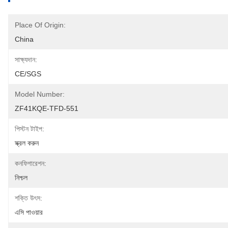
Place Of Origin:
China
সাক্ষ্যদান:
CE/SGS
Model Number:
ZF41KQE-TFD-551
পিস্টন টাইপ:
স্ক্রল করুন
কনফিগারেশন:
নিশ্চল
শক্তি উৎস:
এসি পাওয়ার