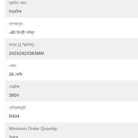
ড্রাইভ মোড:
বৈদ্যুতিক
তাপমাত্রা:
-40 ডিগ্রী পর্যন্ত
মাত্রা (l*w*h):
242X242X383MM
ওজন:
26 কেজি
ভোল্টেজ:
380V
রেফ্রিজারেন্ট:
R404
Minimum Order Quantity:
1pcs