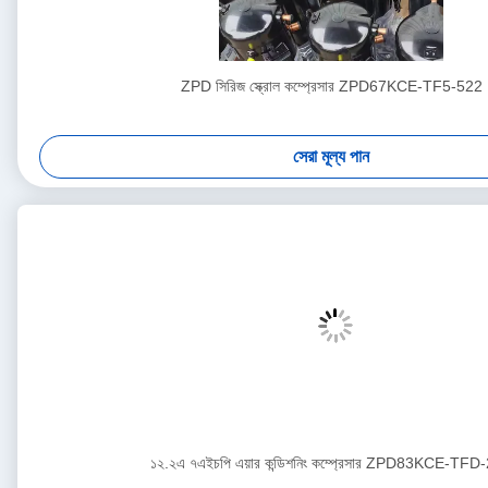
ZPD সিরিজ স্ক্রোল কম্প্রেসার ZPD67KCE-TF5-522
সেরা মূল্য পান
১২.২এ ৭এইচপি এয়ার কন্ডিশনিং কম্প্রেসার ZPD83KCE-TFD