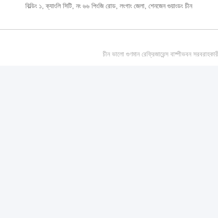
বিল্ডিং ১, ক্যাংলি সিটি, নং ৬৬ পিংজি রোড, লংগাং জেলা, শেনজেন গুয়াংডং চীন
চীন ভালো গুণমান রেফ্রিজারেন্স বাষ্পীভবন সর