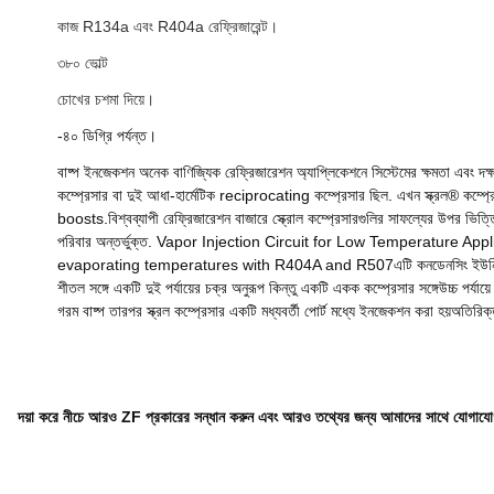
কাজ R134a এবং R404a রেফ্রিজারেন্ট।
৩৮০ ভোল্ট
চোখের চশমা দিয়ে।
-৪০ ডিগ্রি পর্যন্ত।
বাষ্প ইনজেকশন অনেক বাণিজ্যিক রেফ্রিজারেশন অ্যাপ্লিকেশনে সিস্টেমের ক্ষমতা এবং দ
কম্প্রেসার বা দুই আধা-হার্মেটিক reciprocating কম্প্রেসার ছিল. এখন স্ক্রল® কম্প্রে
boosts.বিশ্বব্যাপী রেফ্রিজারেশন বাজারে স্ক্রোল কম্প্রেসারগুলির সাফল্যের উপর ভ
পরিবার অন্তর্ভুক্ত. Vapor Injection Circuit for Low Temperature A
evaporating temperatures with R404A and R507এটি কনডেনসিং ইউনিট, সমান্তরাল
শীতল সঙ্গে একটি দুই পর্যায়ের চক্র অনুরূপ কিন্তু একটি একক কম্প্রেসার সঙ্গেউচ্চ প
গরম বাষ্প তারপর স্ক্রল কম্প্রেসার একটি মধ্যবর্তী পোর্ট মধ্যে ইনজেকশন করা হয়অতিরিক্
দয়া করে নীচে আরও ZF প্রকারের সন্ধান করুন এবং আরও তথ্যের জন্য আমাদের সাথে যোগাযো