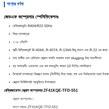
পণ্যের বর্ণনা
জেডএফ কম্প্রেসার স্পেসিফিকেশনঃ
রেফ্রিজারেন্টঃ R404/R22 50Hz
নিম্ন তাপমাত্রা
২-১৫ এইচপি
মাল্টি-রিফ্রিজারেন্ট R-404A, R-407A, R-134A কিছু মডেল এবং R-22 এর জন্য
তার অক্ষীয় এবং রেডিয়াল স্ক্রোল সম্মতি ধন্যবাদ তরল slugging উচ্চ সহনশীলতা
বড় অপারেটিং এনভেলভ এবং কম কনডেন্সিং ক্ষমতা 10 ডিগ্রি সেলসিয়াসে
ডিসচার্জ তাপমাত্রা নিয়ন্ত্রণ ভালভ (ডিটিসি) দিয়ে সহজ, দক্ষ এবং নির্ভরযোগ্য তরল ইনজ
স্ক্রোল ডিজিটাল® প্রযুক্তির উপলব্ধতা
রেফ্রিজারেশন স্ক্রোল কম্প্রেসার ZF41KQE-TFD-551
স্ক্রোল কম্প্রেসার।
মডেল নম্বরঃ ZF41KQE-TFD-551.