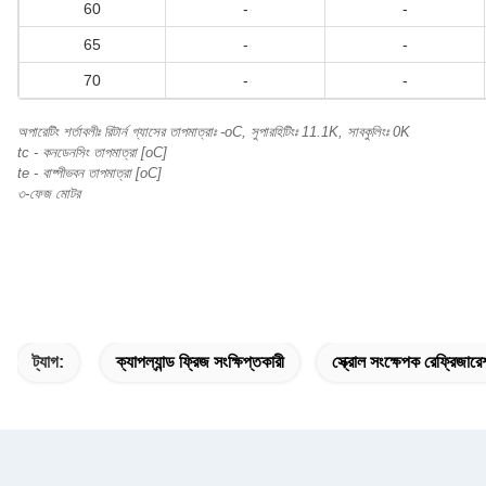
60
-
-
65
-
-
70
-
-
অপারেটিং শর্তাবলীঃ রিটার্ন গ্যাসের তাপমাত্রাঃ -oC, সুপারহিটিংঃ 11.1K, সাবকুলিংঃ 0K
tc - কনডেনসিং তাপমাত্রা [oC]
te - বাষ্পীভবন তাপমাত্রা [oC]
৩-ফেজ মোটর
ট্যাগ:
ক্যাপল্যান্ড ফ্রিজ সংক্ষিপ্তকারী
স্ক্রোল সংক্ষেপক রেফ্রিজার