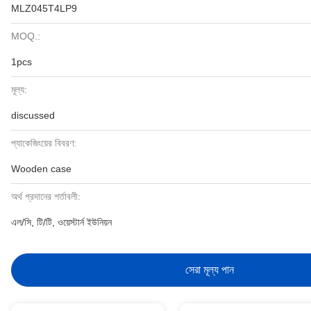
MLZ045T4LP9
MOQ.:
1pcs
মূল্য:
discussed
প্যাকেজিংয়ের বিবরণ:
Wooden case
অর্থ প্রদানের শর্তাবলী:
এল/সি, টি/টি, ওয়েস্টার্ন ইউনিয়ন
সেরা মূল্য পান