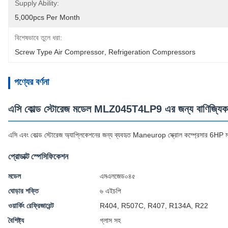
Supply Ability:
5,000pcs Per Month
বিশেষভাবে তুলে ধরা:
Screw Type Air Compressor
, 
Refrigeration Compressors
পণ্যের বর্ণনা
এসি কোল্ড স্টোরেজ মডেল MLZ045T4LP9 এর জন্য বাণিজ্যিক 6
এসি এবং কোল্ড স্টোরেজ অ্যাপ্লিকেশনের জন্য ব্যবহৃত Maneurop স্ক্রোল কম্প্রেসা
প্রোডাক্ট স্পেসিফিকেশন
মডেল
এমএলজেড০৪৫
ঘোড়ার শক্তি
৬ এইচপি
ওয়ার্কিং রেফ্রিজারেন্ট
R404, R507C, R407, R134A, R22
বৈশিষ্ট্য
গ্লাস সহ