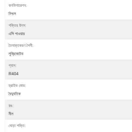
কনফিগারেশন:
নিশ্চল
শক্তির উৎস:
এসি পাওয়ার
তৈলাক্তকরণ শৈলী:
লুব্রিকেটেড
গ্যাস:
R404
ড্রাইভ মোড:
বৈদ্যুতিক
রঙ:
নীল
ঘোড়া শক্তি: