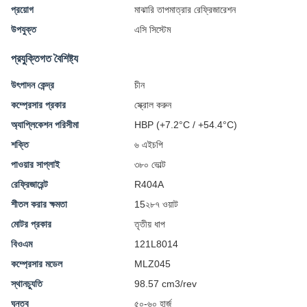
প্রয়োগ
মাঝারি তাপমাত্রার রেফ্রিজারেশন
উপযুক্ত
এসি সিস্টেম
প্রযুক্তিগত বৈশিষ্ট্য
উৎপাদন কেন্দ্র
চীন
কম্প্রেসার প্রকার
স্ক্রোল করুন
অ্যাপ্লিকেশন পরিসীমা
HBP (+7.2°C / +54.4°C)
শক্তি
৬ এইচপি
পাওয়ার সাপ্লাই
৩৮০ ভোল্ট
রেফ্রিজারেন্ট
R404A
শীতল করার ক্ষমতা
15২৮৭ ওয়াট
মোটর প্রকার
তৃতীয় ধাপ
বিওএম
121L8014
কম্প্রেসার মডেল
MLZ045
স্থানচ্যুতি
98.57 cm3/rev
ঘনত্ব
৫০-৬০ হার্জ