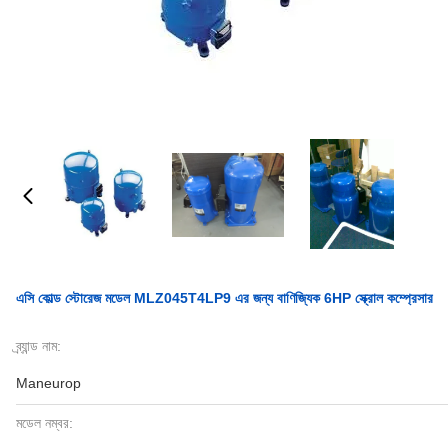
এসি কোল্ড স্টোরেজ মডেল MLZ045T4LP9 এর জন্য বাণিজ্যিক 6HP স্ক্রোল কম্প্রেসার
ব্র্যান্ড নাম:
Maneurop
মডেল নম্বর: