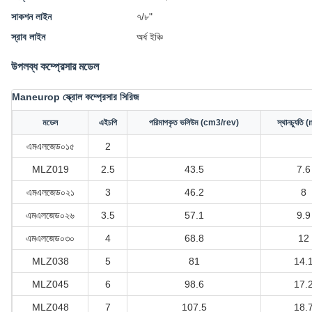
সাকশন লাইন
৭/৮"
স্রাব লাইন
অর্ধ ইঞ্চি
উপলব্ধ কম্প্রেসার মডেল
Maneurop স্ক্রোল কম্প্রেসার সিরিজ
মডেল
এইচপি
পরিমাপকৃত ভলিউম (cm3/rev)
স্থানচ্যুতি
এমএলজেড০১৫
2
MLZ019
2.5
43.5
7.6
এমএলজেড০২১
3
46.2
8
এমএলজেড০২৬
3.5
57.1
9.9
এমএলজেড০৩০
4
68.8
12
MLZ038
5
81
14.
MLZ045
6
98.6
17.
MLZ048
7
107.5
18.