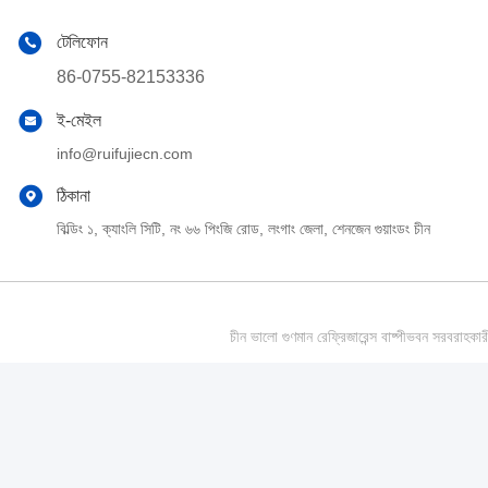
টেলিফোন
86-0755-82153336
ই-মেইল
info@ruifujiecn.com
ঠিকানা
বিল্ডিং ১, ক্যাংলি সিটি, নং ৬৬ পিংজি রোড, লংগাং জেলা, শেনজেন গুয়াংডং চীন
চীন ভালো গুণমান রেফ্রিজারেন্স বাষ্পীভবন সর