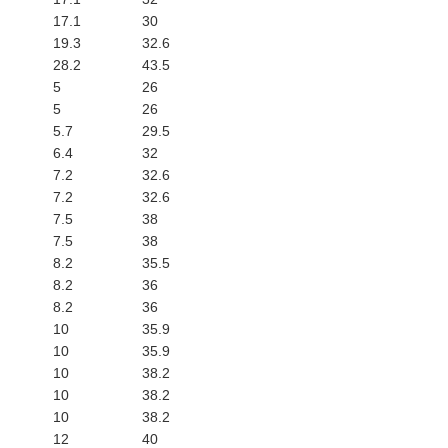
17.1
30
19.3
32.6
28.2
43.5
5
26
5
26
5.7
29.5
6.4
32
7.2
32.6
7.2
32.6
7.5
38
7.5
38
8.2
35.5
8.2
36
8.2
36
10
35.9
10
35.9
10
38.2
10
38.2
10
38.2
12
40