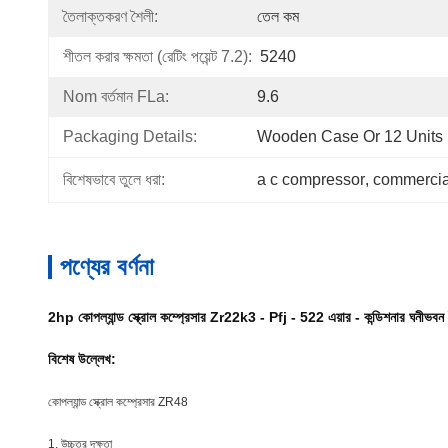
তৈলাক্তকরণ শৈলী:
তেল কম
শীতল করার ক্ষমতা (রেটিং পয়েন্ট 7.2):
5240
Nom বর্তমান FLa:
9.6
Packaging Details:
Wooden Case Or 12 Units I
বিশেষভাবে তুলে ধরা:
a c compressor
, 
commercial
পণ্যের বর্ণনা
2hp কোপল্যান্ড স্ক্রোল কম্প্রেসার Zr22k3 - Pfj - 522 এয়ার - কন্ডিশনার ঘনীভবন
বিশেষ উল্লেখ:
কোপল্যান্ড স্ক্রোল কম্প্রেসার ZR48
1. উচ্চতর দক্ষতা