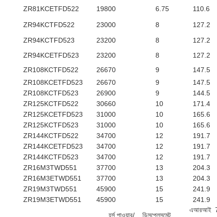
ZR81KCETFD522
19800
6.75
110.6
ZR94KCTFD522
23000
8
127.2
ZR94KCTFD523
23200
8
127.2
ZR94KCETFD523
23200
8
127.2
ZR108KCTFD522
26670
9
147.5
ZR108KCETFD523
26670
9
147.5
ZR108KCTFD523
26900
9
144.5
ZR125KCTFD522
30660
10
171.4
ZR125KCETFD523
31000
10
165.6
ZR125KCTFD523
31000
10
165.6
ZR144KCTFD522
34700
12
191.7
ZR144KCETFD523
34700
12
191.7
ZR144KCTFD523
34700
12
191.7
ZR16M3TWD551
37700
13
204.3
ZR16M3ETWD551
37700
13
204.3
ZR19M3TWD551
45900
15
241.9
ZR19M3ETWD551
45900
15
241.9
এআরআই 7
হর্স পাওয়ার/
ডিসপ্লেসমেন্ট