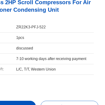
ss 2HP Scroll Compressors For Air
toner Condensing Unit
ZR22K3-PFJ-522
1pcs
discussed
7-10 working days after receiving payment
বলী:
L/C, T/T, Western Union