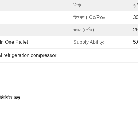
নিঃশব্দ:
হ্যা
ডিসপ্ল। Cc/rev:
30
ওজন (কেজি):
2
n One Pallet
Supply Ability:
5,
 refrigeration compressor
 ইউনিটের জন্য