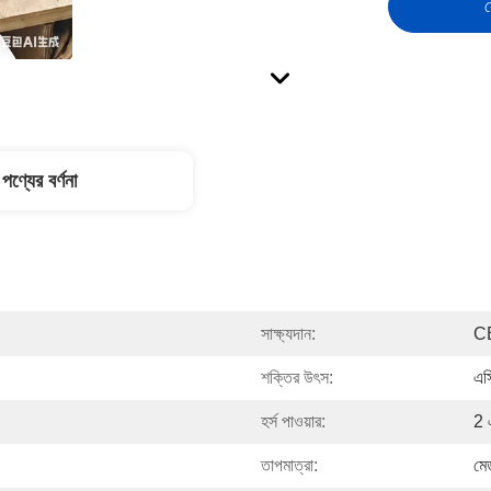
স
পণ্যের বর্ণনা
সাক্ষ্যদান:
C
শক্তির উৎস:
এস
হর্স পাওয়ার:
2 
তাপমাত্রা:
মে