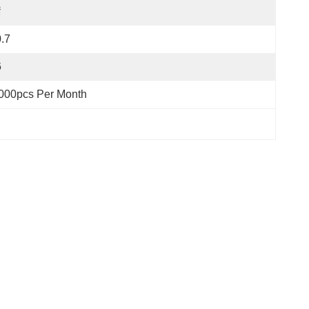
ঁ
.7
6
000pcs Per Month