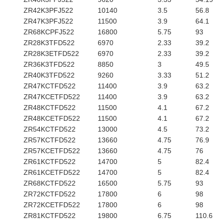
ZR42K3PFJ522
10140
3.5
56.8
ZR47K3PFJ522
11500
3.9
64.1
ZR68KCPFJ522
16800
5.75
93
ZR28K3TFD522
6970
2.33
39.2
ZR28K3ETFD522
6970
2.33
39.2
ZR36K3TFD522
8850
3
49.5
ZR40K3TFD522
9260
3.33
51.2
ZR47KCTFD522
11400
3.9
63.2
ZR47KCETFD522
11400
3.9
63.2
ZR48KCTFD522
11500
4.1
67.2
ZR48KCETFD522
11500
4.1
67.2
ZR54KCTFD522
13000
4.5
73.2
ZR57KCTFD522
13660
4.75
76.9
ZR57KCETFD522
13660
4.75
76
ZR61KCTFD522
14700
5
82.4
ZR61KCETFD522
14700
5
82.4
ZR68KCTFD522
16500
5.75
93
ZR72KCTFD522
17800
6
98
ZR72KCETFD522
17800
6
98
ZR81KCTFD522
19800
6.75
110.6