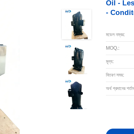
Oil - Le
- Condi
মডেল নম্বর:
MOQ.:
মূল্য:
বিতরণ সময়:
অর্থ প্রদানের শর্তা