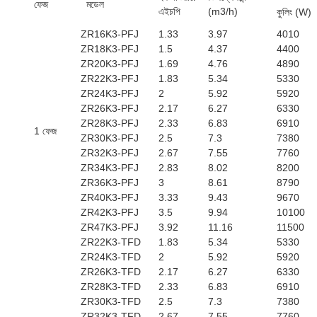
ফেজ
মডেল
এইচপি
(m3/h)
কুলিং (W)
ZR16K3-PFJ
1.33
3.97
4010
ZR18K3-PFJ
1.5
4.37
4400
ZR20K3-PFJ
1.69
4.76
4890
ZR22K3-PFJ
1.83
5.34
5330
ZR24K3-PFJ
2
5.92
5920
ZR26K3-PFJ
2.17
6.27
6330
ZR28K3-PFJ
2.33
6.83
6910
1 ফেজ
ZR30K3-PFJ
2.5
7.3
7380
ZR32K3-PFJ
2.67
7.55
7760
ZR34K3-PFJ
2.83
8.02
8200
ZR36K3-PFJ
3
8.61
8790
ZR40K3-PFJ
3.33
9.43
9670
ZR42K3-PFJ
3.5
9.94
10100
ZR47K3-PFJ
3.92
11.16
11500
ZR22K3-TFD
1.83
5.34
5330
ZR24K3-TFD
2
5.92
5920
ZR26K3-TFD
2.17
6.27
6330
ZR28K3-TFD
2.33
6.83
6910
ZR30K3-TFD
2.5
7.3
7380
ZR32K3-TFD
2.67
7.55
7760