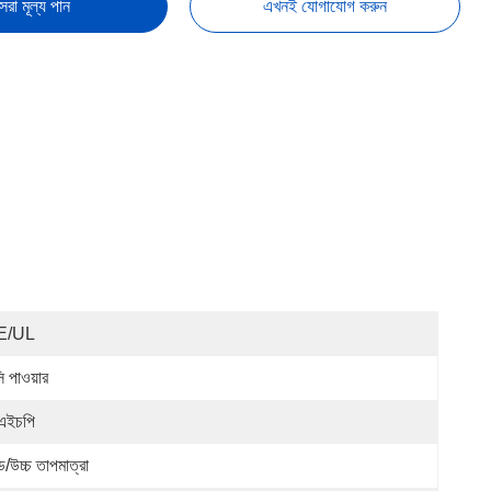
েরা মূল্য পান
এখনই যোগাযোগ করুন
E/UL
ি পাওয়ার
এইচপি
ড/উচ্চ তাপমাত্রা