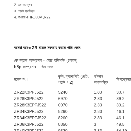
2. কম শব্দ স্তর
3. শ্রেষ্ঠ স্থায়িত্ব
4. পাওয়ার:4HP,380V ,R22
আমরা আরও ZR মডেল সরবরাহ করতে পারি যেমন:
কোপল্যান্ড কম্প্রেসার - এয়ার কন্ডিশনিং (চলমান)
hBp কম্প্রেসার – তিন ফেজ
কুলিং ক্যাপাসিটি (রেটিং
নমিনাল
মডেল নং।
ডিসপ্লেসম
পয়েন্ট 7.2)
অশ্বশক্তি
ZR22K3PFJ522
5240
1.83
30.7
ZR28K3PFJ522
6970
2.33
39.2
ZR28K3EPFJ522
6970
2.33
39.2
ZR34K3PFJ522
8260
2.83
46.1
ZR34K3EPFJ522
8260
2.83
46.1
ZR36K3PFJ522
8850
3
49.5
ZR40K3PFJ522
9620
3.33
54.19