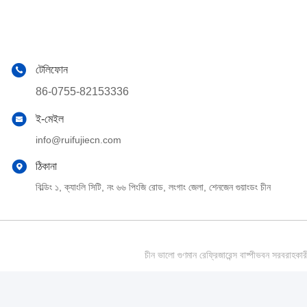
টেলিফোন
86-0755-82153336
ই-মেইল
info@ruifujiecn.com
ঠিকানা
বিল্ডিং ১, ক্যাংলি সিটি, নং ৬৬ পিংজি রোড, লংগাং জেলা, শেনজেন গুয়াংডং চীন
চীন ভালো গুণমান রেফ্রিজারেন্স বাষ্পীভবন সর