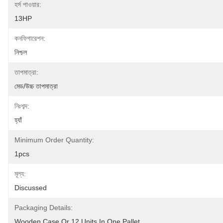
হর্স পাওয়ার:
13HP
কনফিগারেশন:
নিশ্চল
তাপমাত্রা:
মেড/উচ্চ তাপমাত্রা
নিঃশব্দ:
হ্যাঁ
Minimum Order Quantity:
1pcs
মূল্য:
Discussed
Packaging Details:
Wooden Case Or 12 Units In One Pallet