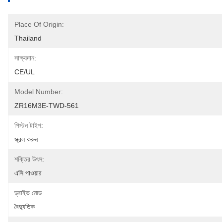
Place Of Origin:
Thailand
সাক্ষ্যদান:
CE/UL
Model Number:
ZR16M3E-TWD-561
পিস্টন টাইপ:
স্ক্রল করুন
শক্তির উৎস:
এসি পাওয়ার
ড্রাইভ মোড:
বৈদ্যুতিক