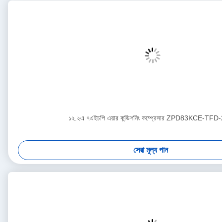
১২.২এ ৭এইচপি এয়ার কন্ডিশনিং কম্প্রেসার ZPD83KCE-TFD
সেরা মূল্য পান