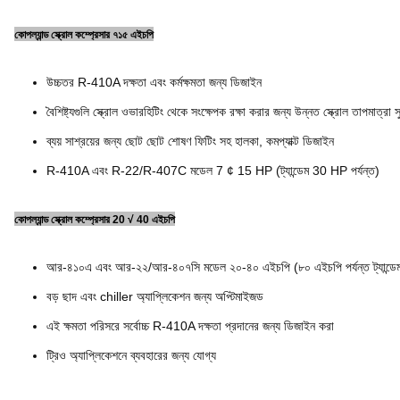
কোপল্যান্ড স্ক্রোল কম্প্রেসার ৭১৫ এইচপি
উচ্চতর R-410A দক্ষতা এবং কর্মক্ষমতা জন্য ডিজাইন
বৈশিষ্ট্যগুলি স্ক্রোল ওভারহিটিং থেকে সংক্ষেপক রক্ষা করার জন্য উন্নত স্ক্রোল তাপমাত্রা 
ব্যয় সাশ্রয়ের জন্য ছোট ছোট শোষণ ফিটিং সহ হালকা, কমপ্যাক্ট ডিজাইন
R-410A এবং R-22/R-407C মডেল 7 ¢ 15 HP (ট্যান্ডেম 30 HP পর্যন্ত)
কোপল্যান্ড স্ক্রোল কম্প্রেসার 20 √ 40 এইচপি
আর-৪১০এ এবং আর-২২/আর-৪০৭সি মডেল ২০-৪০ এইচপি (৮০ এইচপি পর্যন্ত ট্যান্ডে
বড় ছাদ এবং chiller অ্যাপ্লিকেশন জন্য অপ্টিমাইজড
এই ক্ষমতা পরিসরে সর্বোচ্চ R-410A দক্ষতা প্রদানের জন্য ডিজাইন করা
ট্রিও অ্যাপ্লিকেশনে ব্যবহারের জন্য যোগ্য