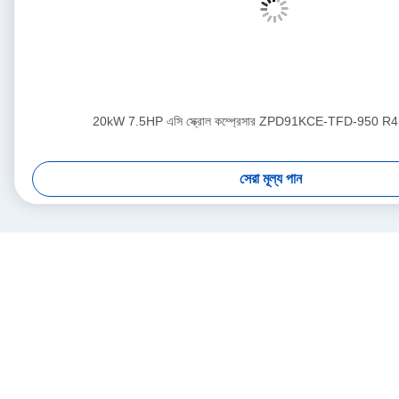
20kW 7.5HP এসি স্ক্রোল কম্প্রেসার ZPD91KCE-TFD-950 R41
সেরা মূল্য পান