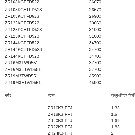
ZR108KCTFD522
26670
ZR108KCETFD523
26670
ZR108KCTFD523
26900
ZR125KCTFD522
30660
ZR125KCETFD523
31000
ZR125KCTFD523
31000
ZR144KCTFD522
34700
ZR144KCETFD523
34700
ZR144KCTFD523
34700
ZR16M3TWD551
37700
ZR16M3ETWD551
37700
ZR19M3TWD551
45900
ZR19M3ETWD551
45900
পর্যায়
মডেল
অশ্বশক্তি/এইচপ
ZR16K3-PFJ
1.33
ZR18K3-PFJ
1.5
ZR20K3-PFJ
1.69
ZR22K3-PFJ
1.83
ZR24K3-PFJ
2