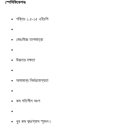
স্পেসিফিকেশনঃ
শক্তিঃ ১.৫-১৫ এইচপি
মেড/উচ্চ তাপমাত্রা
উচ্চতর দক্ষতা
অসামান্য নির্ভরযোগ্যতা
কম গতিশীল অংশ
খুব কম শব্দ/গ্যাস স্পন্দন।