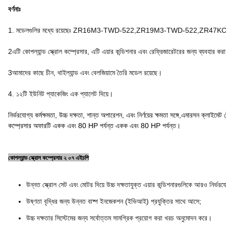
বর্ণনাঃ
1. মডেলগুলির মধ্যে রয়েছেঃ ZR16M3-TWD-522,ZR19M3-TWD-522,
2এটি কোপল্যান্ড স্ক্রোল কম্প্রেসার, এটি এয়ার কন্ডিশনার এবং রেফ্রিজারেটরের জন্য ব্যবহার ক
3আমাদের কাছে চীন, থাইল্যান্ড এবং বেলজিয়ামে তৈরি মডেল রয়েছে।
4. ১২টি ইউনিট প্যাকেজিং এক প্যালেট দিয়ে।
নির্ভরযোগ্য কর্মক্ষমতা, উচ্চ দক্ষতা, শান্ত অপারেশন, এবং নির্ণয়ের ক্ষমতা সঙ্গে,এমারসন ক্লা
কম্প্রেসার অফারটি একক এবং 80 HP পর্যন্ত একক এবং 80 HP পর্যন্ত।
কোপল্যান্ড স্ক্রোল কম্প্রেসার ২ ০৭ এইচপি
উন্নত স্ক্রোল সেট এবং মোটর দিয়ে উচ্চ দক্ষতাযুক্ত এয়ার কন্ডিশনারগুলিকে আরও নির্ভরয
উষ্ণতা বৃদ্ধির জন্য উন্নত বাষ্প ইনজেকশন (ইভিআই) প্রযুক্তির সাথে আসে;
উচ্চ দক্ষতার সিস্টেমের জন্য সর্বোত্তম সামগ্রিক প্রয়োগ করা খরচ অনুমোদন করে।