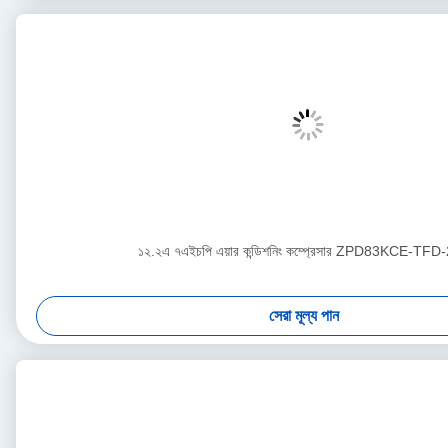
১২.২এ ৭এইচপি এয়ার কন্ডিশনিং কম্প্রেসার ZPD83KCE-TFD
সেরা মূল্য পান