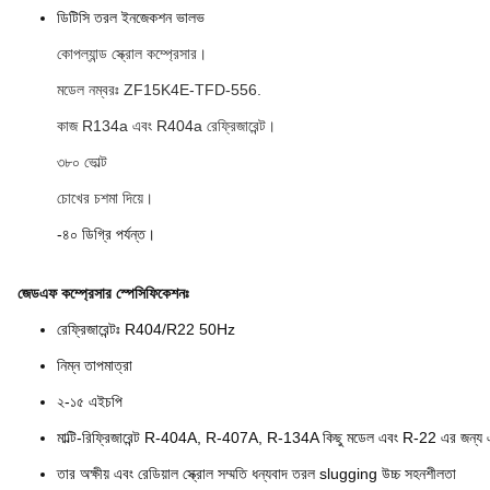
ডিটিসি তরল ইনজেকশন ভালভ
কোপল্যান্ড স্ক্রোল কম্প্রেসার।
মডেল নম্বরঃ ZF15K4E-TFD-556.
কাজ R134a এবং R404a রেফ্রিজারেন্ট।
৩৮০ ভোল্ট
চোখের চশমা দিয়ে।
-৪০ ডিগ্রি পর্যন্ত।
জেডএফ কম্প্রেসার স্পেসিফিকেশনঃ
রেফ্রিজারেন্টঃ R404/R22 50Hz
নিম্ন তাপমাত্রা
২-১৫ এইচপি
মাল্টি-রিফ্রিজারেন্ট R-404A, R-407A, R-134A কিছু মডেল এবং R-22 এর জন্য
তার অক্ষীয় এবং রেডিয়াল স্ক্রোল সম্মতি ধন্যবাদ তরল slugging উচ্চ সহনশীলতা