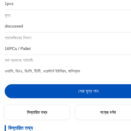
1pcs
মূল্য:
discussed
প্যাকেজিংয়ের বিবরণ:
16PCs / Pallet
অর্থ প্রদানের শর্তাবলী:
এল/সি, ডি/এ, ডি/পি, টি/টি, ওয়েস্টার্ন ইউনিয়ন, মানিগ্রাম
সেরা মূল্য পান
বিস্তারিত তথ্য
পণ্যের বর্ণনা
বিস্তারিত তথ্য