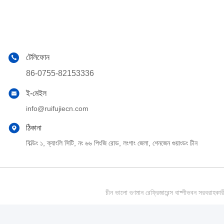
টেলিফোন
86-0755-82153336
ই-মেইল
info@ruifujiecn.com
ঠিকানা
বিল্ডিং ১, ক্যাংলি সিটি, নং ৬৬ পিংজি রোড, লংগাং জেলা, শেনজেন গুয়াংডং চীন
চীন ভালো গুণমান রেফ্রিজারেন্স বাষ্পীভবন সর