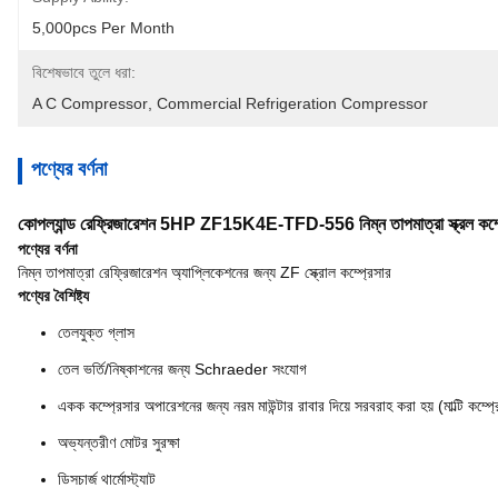
5,000pcs Per Month
বিশেষভাবে তুলে ধরা:
A C Compressor
, 
Commercial Refrigeration Compressor
পণ্যের বর্ণনা
কোপল্যান্ড রেফ্রিজারেশন 5HP ZF15K4E-TFD-556 নিম্ন তাপমাত্রা স্ক্রল কম্প্
পণ্যের বর্ণনা
নিম্ন তাপমাত্রা রেফ্রিজারেশন অ্যাপ্লিকেশনের জন্য ZF স্ক্রোল কম্প্রেসার
পণ্যের বৈশিষ্ট্য
তেলযুক্ত গ্লাস
তেল ভর্তি/নিষ্কাশনের জন্য Schraeder সংযোগ
একক কম্প্রেসার অপারেশনের জন্য নরম মাউন্টার রাবার দিয়ে সরবরাহ করা হয় (মাল্টি কম্প্রে
অভ্যন্তরীণ মোটর সুরক্ষা
ডিসচার্জ থার্মোস্ট্যাট