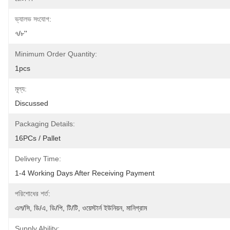
ভ্যালভ সংযোগ:
৭/৮''
Minimum Order Quantity:
1pcs
মূল্য:
Discussed
Packaging Details:
16PCs / Pallet
Delivery Time:
1-4 Working Days After Receiving Payment
পরিশোধের শর্ত:
এল/সি, ডি/এ, ডি/পি, টি/টি, ওয়েস্টার্ন ইউনিয়ন, মানিগ্রাম
Supply Ability: