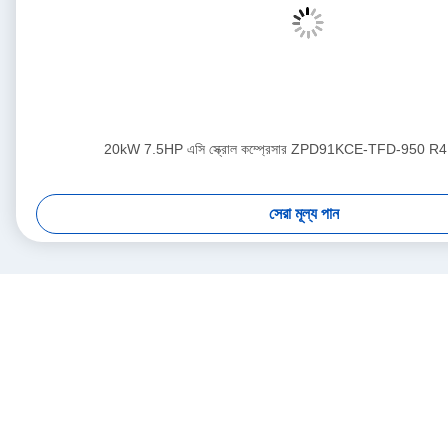
20kW 7.5HP এসি স্ক্রোল কম্প্রেসার ZPD91KCE-TFD-950 R41
সেরা মূল্য পান