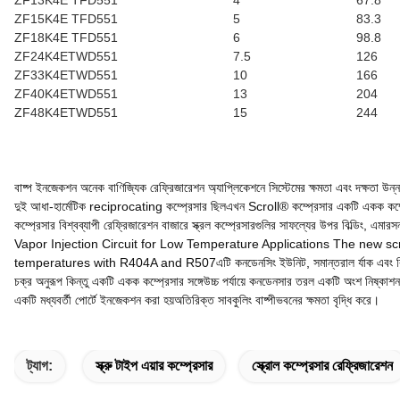
ZF13K4E TFD551
4
67.8
ZF15K4E TFD551
5
83.3
ZF18K4E TFD551
6
98.8
ZF24K4ETWD551
7.5
126
ZF33K4ETWD551
10
166
ZF40K4ETWD551
13
204
ZF48K4ETWD551
15
244
বাষ্প ইনজেকশন অনেক বাণিজ্যিক রেফ্রিজারেশন অ্যাপ্লিকেশনে সিস্টেমের ক্ষমতা এবং দক্ষতা উ
দুই আধা-হার্মেটিক reciprocating কম্প্রেসার ছিলএখন Scroll® কম্প্রেসার একটি একক কম্প্রেসার 
কম্প্রেসার বিশ্বব্যাপী রেফ্রিজারেশন বাজারে স্ক্রল কম্প্রেসারগুলির সাফল্যের উপর বিল্ডিং, এ
Vapor Injection Circuit for Low Temperature Applications The new scr
temperatures with R404A and R507এটি কনডেনসিং ইউনিট, সমান্তরাল র্যাক এবং বিতরণকৃত র
চক্র অনুরূপ কিন্তু একটি একক কম্প্রেসার সঙ্গেউচ্চ পর্যায়ে কনডেনসার তরল একটি অংশ নিষ্কাশ
একটি মধ্যবর্তী পোর্টে ইনজেকশন করা হয়অতিরিক্ত সাবকুলিং বাষ্পীভবনের ক্ষমতা বৃদ্ধি করে।
ট্যাগ:
স্ক্রু টাইপ এয়ার কম্প্রেসার
স্ক্রোল কম্প্রেসার রেফ্রিজারেশন