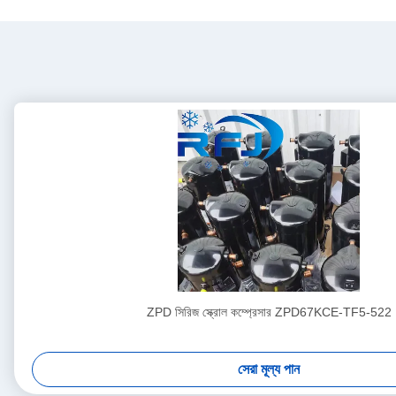
ZPD সিরিজ স্ক্রোল কম্প্রেসার ZPD67KCE-TF5-522
সেরা মূল্য পান