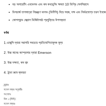
বড় অপারেটিং এনভেলভ এবং কম কনডেন্সিং ক্ষমতা 10 ডিগ্রি সেলসিয়াসে
ডিসচার্জ তাপমাত্রা নিয়ন্ত্রণ ভালভ (ডিটিসি) দিয়ে সহজ, দক্ষ এবং নির্ভরযোগ্য তরল ইনজ
কোপল্যান্ড স্ক্রোল ডিজিটাল® প্রযুক্তির উপলব্ধতা
বর্ণনা
1.এজেন্সি দ্বারা সরাসরি সবচেয়ে প্রতিযোগিতামূলক মূল্য
2. উচ্চ মানের কম্প্রেসার দ্বারা Emerson
3. উচ্চ দক্ষতা, কম শব্দ
4. ঠান্ডা রুমে ব্যবহৃত
ব্র্যান্ডঃ
মডেল নম্বর অনুযায়ীঃ
সংযোগঃ
ডিম ১ (মিমি):
মডেল নম্বরঃ