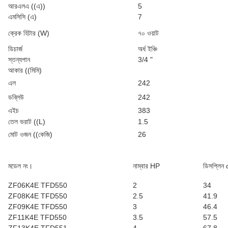
আরএলএ ((এ))
5
এমসিসি (এ)
7
ক্রেক হিটার (W)
৭০ ওয়াট
ডিচার্জ
অর্ধ ইঞ্চি
স্তন্যপান
3/4 "
আকার ((মিমি)
এল
242
ডব্লিউ
242
এইচ
383
তেল ভরাট ((L)
1.5
মোট ওজন ((কেজি)
26
মডেল নং।
নাম্বার HP
ডিসপ্লিন
ZF06K4E TFD550
2
34
ZF08K4E TFD550
2.5
41.9
ZF09K4E TFD550
3
46.4
ZF11K4E TFD550
3.5
57.5