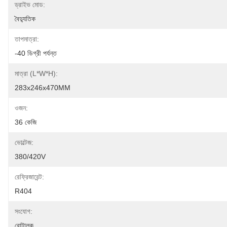
ড্রাইভ মোড:
বৈদ্যুতিক
তাপমাত্রা:
-40 ডিগ্রী পর্যন্ত
মাত্রা (l*w*h):
283x246x470MM
ওজন:
36 কেজি
ভোল্টেজ:
380/420V
রেফ্রিজারেন্ট:
R404
সংযোগ:
রোটালক