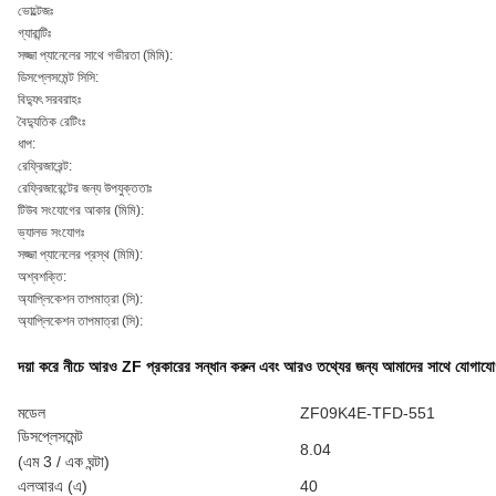
ভোল্টেজঃ
গ্যারান্টিঃ
সজ্জা প্যানেলের সাথে গভীরতা (মিমি):
ডিসপ্লেসমেন্ট সিসি:
বিদ্যুৎ সরবরাহঃ
বৈদ্যুতিক রেটিংঃ
ধাপ:
রেফ্রিজারেন্ট:
রেফ্রিজারেন্টের জন্য উপযুক্ততাঃ
টিউব সংযোগের আকার (মিমি):
ভ্যালভ সংযোগঃ
সজ্জা প্যানেলের প্রস্থ (মিমি):
অশ্বশক্তি:
অ্যাপ্লিকেশন তাপমাত্রা (সি):
অ্যাপ্লিকেশন তাপমাত্রা (সি):
দয়া করে নীচে আরও ZF প্রকারের সন্ধান করুন এবং আরও তথ্যের জন্য আমাদের সাথে যোগাযো
মডেল
ZF09K4E-TFD-551
ডিসপ্লেসমেন্ট
8.04
(এম 3 / এক ঘন্টা)
এলআরএ (এ)
40