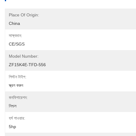
Place Of Origin:
China
সাক্ষ্যদান:
CE/SGS
Model Number:
ZF15K4E-TFD-556
পিস্টন টাইপ:
স্ক্রল করুন
কনফিগারেশন:
নিশ্চল
হর্স পাওয়ার:
5hp