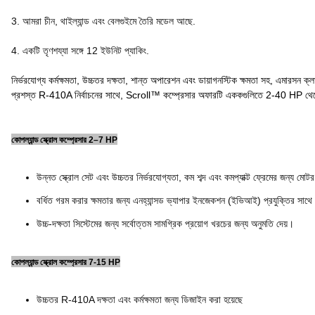
3. আমরা চীন, থাইল্যান্ড এবং বেলগুইমে তৈরি মডেল আছে.
4. একটি তৃণশয্যা সঙ্গে 12 ইউনিট প্যাকিং.
নির্ভরযোগ্য কর্মক্ষমতা, উচ্চতর দক্ষতা, শান্ত অপারেশন এবং ডায়াগনস্টিক ক্ষমতা সহ, এমারসন 
প্রশস্ত R-410A নির্বাচনের সাথে, Scroll™ কম্প্রেসার অফারটি এককগুলিতে 2-40 HP থেকে
কোপল্যান্ড স্ক্রোল কম্প্রেসার 2–7 HP
উন্নত স্ক্রোল সেট এবং উচ্চতর নির্ভরযোগ্যতা, কম শব্দ এবং কমপ্যাক্ট ফ্রেমের জন্য মোটর
বর্ধিত গরম করার ক্ষমতার জন্য এনহ্যান্সড ভ্যাপার ইনজেকশন (ইভিআই) প্রযুক্তির সাথ
উচ্চ-দক্ষতা সিস্টেমের জন্য সর্বোত্তম সামগ্রিক প্রয়োগ খরচের জন্য অনুমতি দেয়।
কোপল্যান্ড স্ক্রোল কম্প্রেসার 7-15 HP
উচ্চতর R-410A দক্ষতা এবং কর্মক্ষমতা জন্য ডিজাইন করা হয়েছে