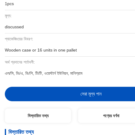
1pcs
মূল্য:
discussed
প্যাকেজিংয়ের বিবরণ:
Wooden case or 16 units in one pallet
অর্থ প্রদানের শর্তাবলী:
এল/সি, ডি/এ, ডি/পি, টি/টি, ওয়েস্টার্ন ইউনিয়ন, মানিগ্রাম
সেরা মূল্য পান
বিস্তারিত তথ্য
পণ্যের বর্ণনা
বিস্তারিত তথ্য