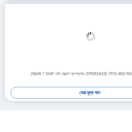
20kW 7.5HP এসি স্ক্রোল কম্প্রেসার ZPD91KCE-TFD-950 R41
সেরা মূল্য পান