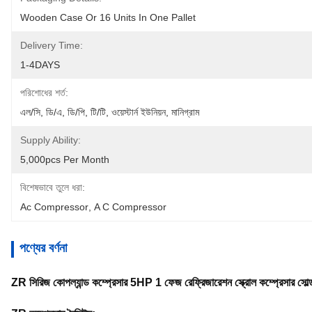
Wooden Case Or 16 Units In One Pallet
Delivery Time:
1-4DAYS
পরিশোধের শর্ত:
এল/সি, ডি/এ, ডি/পি, টি/টি, ওয়েস্টার্ন ইউনিয়ন, মানিগ্রাম
Supply Ability:
5,000pcs Per Month
বিশেষভাবে তুলে ধরা:
Ac Compressor
, 
A C Compressor
পণ্যের বর্ণনা
ZR সিরিজ কোপল্যান্ড কম্প্রেসার 5HP 1 ফেজ রেফ্রিজারেশন স্ক্রোল কম্প্রেসার