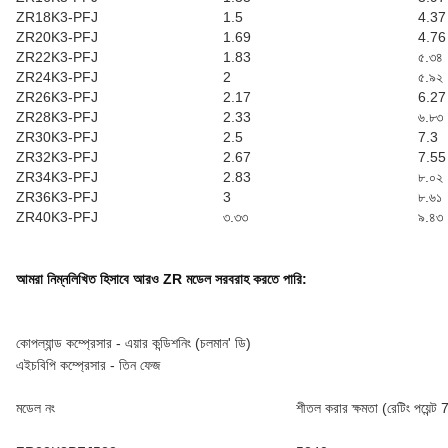
ZR18K3-PFJ
1.5
4.37
ZR20K3-PFJ
1.69
4.76
ZR22K3-PFJ
1.83
৫.৩৪
ZR24K3-PFJ
2
৫.৯২
ZR26K3-PFJ
2.17
6.27
ZR28K3-PFJ
2.33
৬.৮৩
ZR30K3-PFJ
2.5
7.3
ZR32K3-PFJ
2.67
7.55
ZR34K3-PFJ
2.83
৮.০২
ZR36K3-PFJ
3
৮.৬১
ZR40K3-PFJ
৩.৩৩
৯.৪৩
আমরা নিম্নলিখিত হিসাবে আরও ZR মডেল সরবরাহ করতে পারি:
কোপল্যান্ড কম্প্রেসার - এয়ার কন্ডিশনিং (চলমান' ডি)
এইচবিপি কম্প্রেসার - তিন ফেজ
মডেল নং
শীতল করার ক্ষমতা (রেটিং পয়েন্ট 