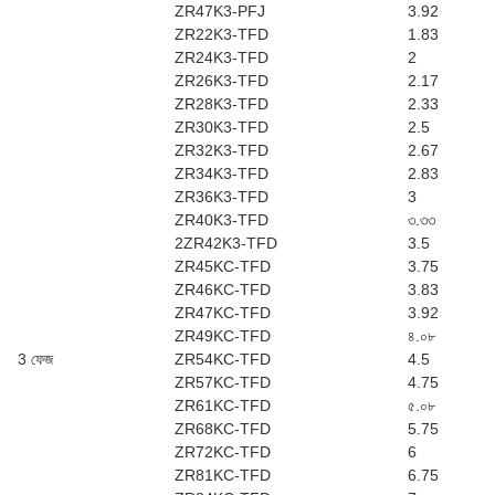
ZR47K3-PFJ
3.92
ZR22K3-TFD
1.83
ZR24K3-TFD
2
ZR26K3-TFD
2.17
ZR28K3-TFD
2.33
ZR30K3-TFD
2.5
ZR32K3-TFD
2.67
ZR34K3-TFD
2.83
ZR36K3-TFD
3
ZR40K3-TFD
৩.৩৩
2ZR42K3-TFD
3.5
ZR45KC-TFD
3.75
ZR46KC-TFD
3.83
ZR47KC-TFD
3.92
ZR49KC-TFD
৪.০৮
3 ফেজ
ZR54KC-TFD
4.5
ZR57KC-TFD
4.75
ZR61KC-TFD
৫.০৮
ZR68KC-TFD
5.75
ZR72KC-TFD
6
ZR81KC-TFD
6.75