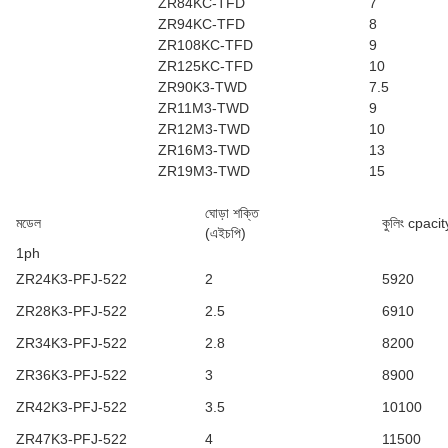
ZR84KC-TFD
7
ZR94KC-TFD
8
ZR108KC-TFD
9
ZR125KC-TFD
10
ZR90K3-TWD
7.5
ZR11M3-TWD
9
ZR12M3-TWD
10
ZR16M3-TWD
13
ZR19M3-TWD
15
ঘোড়া শক্তি
মডেল
কুলিং cpaci
(এইচপি)
1ph
ZR24K3-PFJ-522
2
5920
ZR28K3-PFJ-522
2.5
6910
ZR34K3-PFJ-522
2.8
8200
ZR36K3-PFJ-522
3
8900
ZR42K3-PFJ-522
3.5
10100
ZR47K3-PFJ-522
4
11500