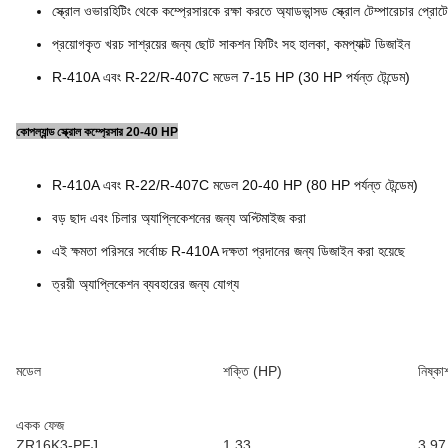
স্ক্রোল ওভারহিটিং থেকে কম্প্রেসারকে রক্ষা করতে অ্যাডভান্সড স্ক্রোল টেম্পারেচার প্রো
প্রয়োগকৃত খরচ সাশ্রয়ের জন্য ছোট সাকশন ফিটিং সহ হালকা, কমপ্যাক্ট ডিজাইন
R-410A এবং R-22/R-407C মডেল 7-15 HP (30 HP পর্যন্ত টেন্ডেম)
কোপল্যান্ড স্ক্রোল কম্প্রেসার 20-40 HP
R-410A এবং R-22/R-407C মডেল 20-40 HP (80 HP পর্যন্ত টেন্ডেম)
বড় ছাদ এবং চিলার অ্যাপ্লিকেশনের জন্য অপ্টিমাইজ করা
এই ক্ষমতা পরিসরে সর্বোচ্চ R-410A দক্ষতা প্রদানের জন্য ডিজাইন করা হয়েছে
ত্রয়ী অ্যাপ্লিকেশন ব্যবহারের জন্য যোগ্য
মডেল
শক্তি (HP)
নিষ্ক
একক ফেজ
ZR16K3-PFJ
1.33
3.97