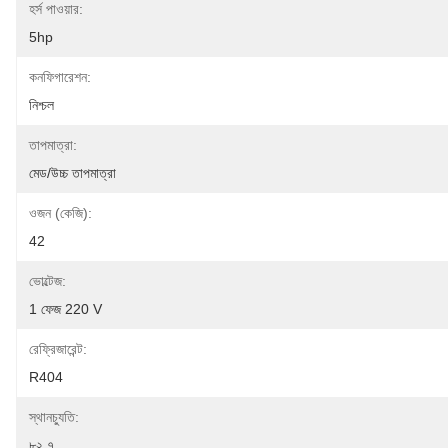
হর্স পাওয়ার:
5hp
কনফিগারেশন:
নিশ্চল
তাপমাত্রা:
মেড/উচ্চ তাপমাত্রা
ওজন (কেজি):
42
ভোল্টেজ:
1 ফেজ 220 V
রেফ্রিজারেন্ট:
R404
স্থানচ্যুতি:
৮২.৭