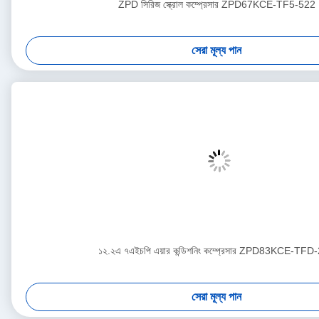
ZPD সিরিজ স্ক্রোল কম্প্রেসার ZPD67KCE-TF5-522
সেরা মূল্য পান
১২.২এ ৭এইচপি এয়ার কন্ডিশনিং কম্প্রেসার ZPD83KCE-TFD
সেরা মূল্য পান