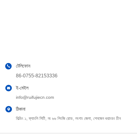
টেলিফোন
86-0755-82153336
ই-মেইল
info@ruifujiecn.com
ঠিকানা
বিল্ডিং ১, ক্যাংলি সিটি, নং ৬৬ পিংজি রোড, লংগাং জেলা, শেনজেন গুয়াংডং চীন