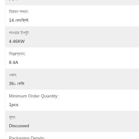
হিমায়ন ক্ষমতা:
14 কেডব্লিউ
পাওয়ার ইনপুট:
4.46KW
বিদ্যুত্প্রবাহ:
8.4A
ওজন:
36১ কেজি
Minimum Order Quantity:
1pcs
মূল্য:
Discussed
Packaging Details: