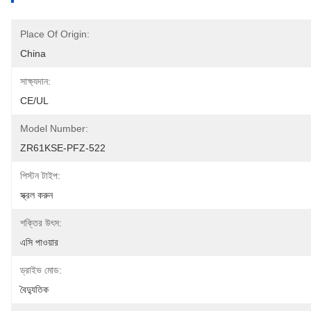
Place Of Origin:
China
সাক্ষ্যদান:
CE/UL
Model Number:
ZR61KSE-PFZ-522
পিস্টন টাইপ:
স্ক্রল করুন
শক্তির উৎস:
এসি পাওয়ার
ড্রাইভ মোড:
বৈদ্যুতিক