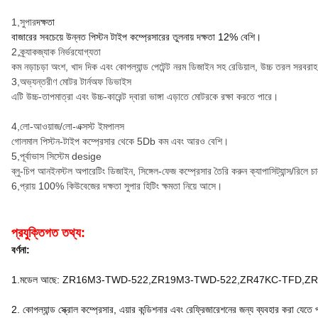
1
,
সুপার
দক্ষতা
বাজারের সবচেয়ে উন্নত পিস্টন টাইপ কম্প্রেসারের তুলনায় দক্ষতা 12% বেশি।
2
,
ক্র্যাকজ্যাক নির্ভরযোগ্যতা
কম নড়াচড়া অংশ, খাদ দিক এবং কোপল্যান্ড পেটেন্ট নরম ডিজাইন সহ রেডিয়াল, উচ্চ তরল সরবরা
3
,
অভ্যন্তরীণ মোটর টার্নঅফ ডিভাইস
এটি উচ্চ-তাপমাত্রা এবং উচ্চ-কারেন্ট দ্বারা ভাঙ্গা এড়াতে মোটরকে রক্ষা করতে পারে।
4
,
লো-আওয়াজ/লো-এক্সস্ট ইমপালস
গোলমাল পিস্টন-টাইপ কম্প্রেসার থেকে 5Db কম এবং আরও বেশি।
5
,
পূর্বাভাস সিস্টেম desige
ব্লু-চিপ আনইনস্টল অপারেটিং ডিজাইন, সিঙ্গেল-ফেজ কম্প্রেসার তৈরি করুন ক্যাপাসিট্যান্স/রিলে
6
,
প্রায় 100% কিউবেজের দক্ষতা সুপার হিটিং ক্ষমতা নিয়ে আসে।
প্রযুক্তিগত তথ্য:
বর্ণনা:
1.মডেল আছে: ZR16M3-TWD-522,ZR19M3-TWD-522,ZR47KC-TFD,Z
2. কোপল্যান্ড স্ক্রোল কম্প্রেসার, এয়ার কন্ডিশনার এবং রেফ্রিজারেশনের জন্য ব্যবহার করা যেতে