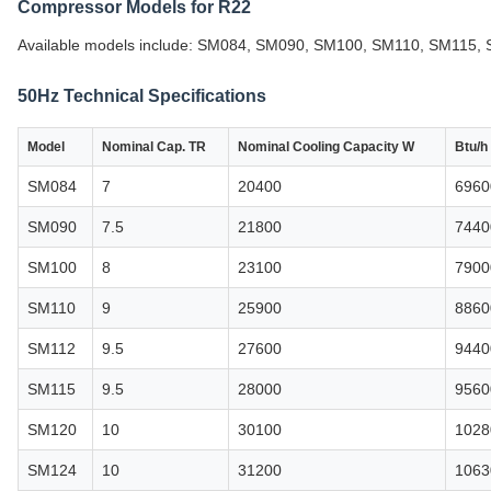
Compressor Models for R22
Available models include: SM084, SM090, SM100, SM110, SM115
50Hz Technical Specifications
Model
Nominal Cap. TR
Nominal Cooling Capacity W
Btu/h
SM084
7
20400
6960
SM090
7.5
21800
7440
SM100
8
23100
7900
SM110
9
25900
8860
SM112
9.5
27600
9440
SM115
9.5
28000
9560
SM120
10
30100
1028
SM124
10
31200
1063