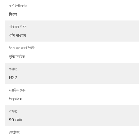
কনফিগারেশন:
নিশ্চল
শক্তির উৎস:
এসি পাওয়ার
তৈলাক্তকরণ শৈলী:
লুব্রিকেটেড
গ্যাস:
R22
ড্রাইভ মোড:
বৈদ্যুতিক
ওজন:
90 কেজি
ভোল্টেজ: