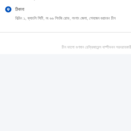
ঠিকানা
বিল্ডিং ১, ক্যাংলি সিটি, নং ৬৬ পিংজি রোড, লংগাং জেলা, শেনজেন গুয়াংডং চীন
চীন ভালো গুণমান রেফ্রিজারেন্স বাষ্পীভবন সর