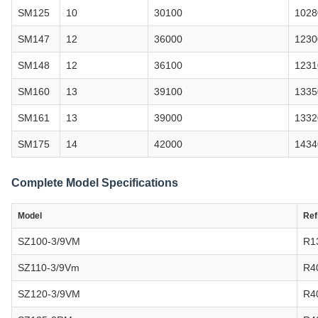
SM125
10
30100
1028
SM147
12
36000
1230
SM148
12
36100
1231
SM160
13
39100
1335
SM161
13
39000
1332
SM175
14
42000
1434
Complete Model Specifications
Model
Ref
SZ100-3/9VM
R1
SZ110-3/9Vm
R4
SZ120-3/9VM
R4