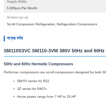
Supply Ability:
5,000pcs Per Month
বিশেষভাবে তুলে ধরা:
Scroll Compressor Refrigeration
, 
Refrigeration Compressors
পণ্যের বর্ণনা
SM110S3VC SM110-3VM 380V 50Hz and 60Hz P
50Hz and 60Hz Hermetic Compressors
Performer compressors are scroll compressors designed for both 50
SM/SY series for R22
SZ series for R407c
Horse power range from 7 HP to 25 HP