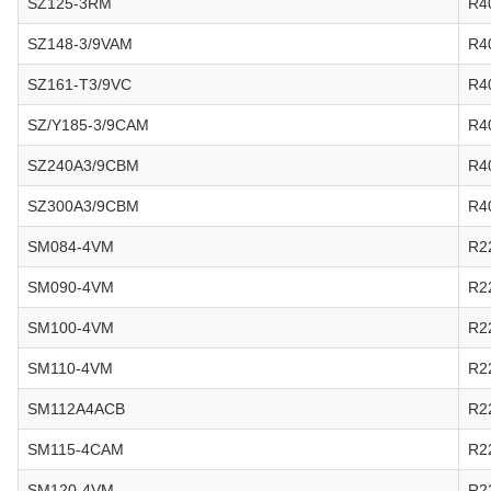
SZ125-3RM
R4
SZ148-3/9VAM
R4
SZ161-T3/9VC
R4
SZ/Y185-3/9CAM
R4
SZ240A3/9CBM
R4
SZ300A3/9CBM
R4
SM084-4VM
R2
SM090-4VM
R2
SM100-4VM
R2
SM110-4VM
R2
SM112A4ACB
R2
SM115-4CAM
R2
SM120-4VM
R2