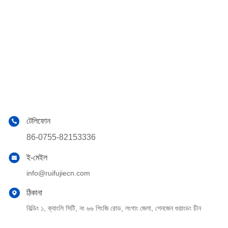
টেলিফোন
86-0755-82153336
ই-মেইল
info@ruifujiecn.com
ঠিকানা
বিল্ডিং ১, ক্যাংলি সিটি, নং ৬৬ পিংজি রোড, লংগাং জেলা, শেনজেন গুয়াংডং চীন