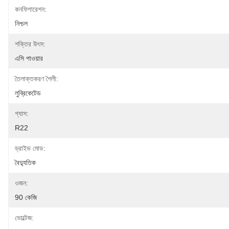
কনফিগারেশন:
নিশ্চল
শক্তির উৎস:
এসি পাওয়ার
তৈলাক্তকরণ শৈলী:
লুব্রিকেটেড
গ্যাস:
R22
ড্রাইভ মোড:
বৈদ্যুতিক
ওজন:
90 কেজি
ভোল্টেজ: