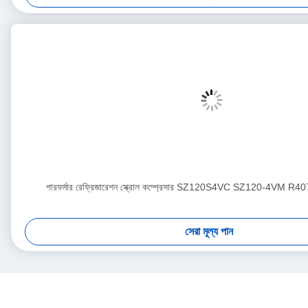
পারফর্মার রেফ্রিজারেশন স্ক্রোল কম্প্রেসার SZ120S4VC SZ120-4VM R40
সেরা মূল্য পান