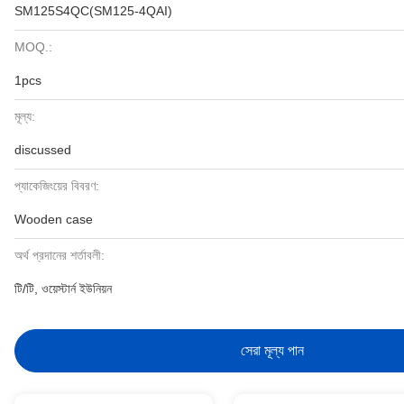
SM125S4QC(SM125-4QAI)
MOQ.:
1pcs
মূল্য:
discussed
প্যাকেজিংয়ের বিবরণ:
Wooden case
অর্থ প্রদানের শর্তাবলী:
টি/টি, ওয়েস্টার্ন ইউনিয়ন
সেরা মূল্য পান