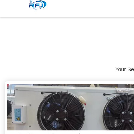
Your S