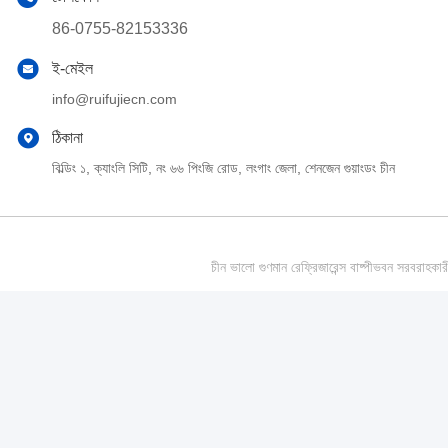
86-0755-82153336
ই-মেইল
info@ruifujiecn.com
ঠিকানা
বিল্ডিং ১, ক্যাংলি সিটি, নং ৬৬ পিংজি রোড, লংগাং জেলা, শেনজেন গুয়াংডং চীন
চীন ভালো গুণমান রেফ্রিজারেন্স বাষ্পীভবন সর