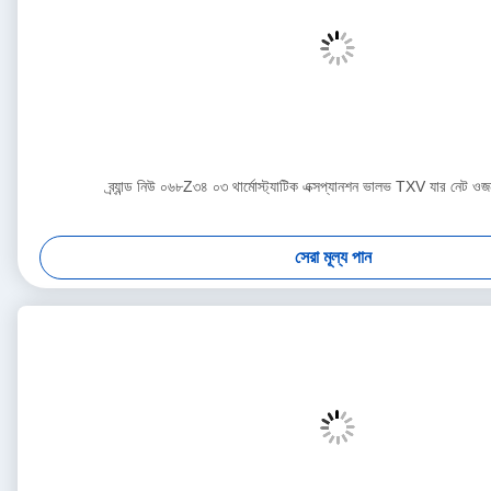
ব্র্যান্ড নিউ ০৬৮Z৩৪ ০৩ থার্মোস্ট্যাটিক এক্সপ্যানশন ভালভ TXV যার নেট 
সেরা মূল্য পান