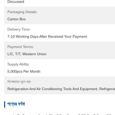
Discussed
Packaging Details:
Carton Box
Delivery Time:
7-10 Working Days After Received Your Payment
Payment Terms:
L/C, T/T, Western Union
Supply Ability:
5,000pcs Per Month
বিশেষভাবে তুলে ধরা:
Refrigeration And Air Conditioning Tools And Equipment
, 
Refrigera
পণ্যের বর্ণনা