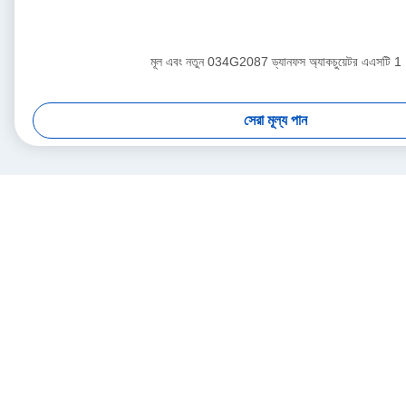
মূল এবং নতুন 034G2087 ড্যানফস অ্যাকচুয়েটর এএসটি 1
সেরা মূল্য পান