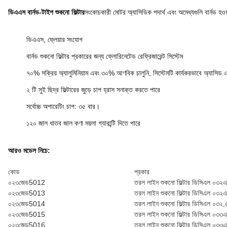
ডি‌এ‌এস বার্নড-টাইপ শুকনো ফিল্টার
সংকোচকারী মোটর অ্যাসিডিক পদার্থ এবং অমেধ্যগুলি বার্নড হও
ডি‌এ‌এস, ফ্লেয়ার সংযোগ
বার্নড শুকনো ফিল্টার প্রকারের জন্য ফ্লোরিনেটেড রেফ্রিজারেন্ট সিস্টেম
৭০% সক্রিয় অ্যালুমিনিয়াম এবং ৩০% আণবিক চালুনি, সিস্টেমটি কার্যকরভাবে অ্যাসি
২ টি সুই ছিদ্র ফিল্টারের জুড়ে চাপ হ্রাস সনাক্ত করতে পারে
সর্বোচ্চ অপারেটিং চাপ: ৩৫ বার।
১২০ জাল ধাতব জাল কণা ময়লা গ্যারান্টি দিতে পারে
আরও মডেল নিচে:
কোড
প্রকার
০২৩জেড5012
তরল লাইন শুকনো ফিল্টার ডি‌সি‌এল ০৩২এ
০২৩জেড5013
তরল লাইন শুকনো ফিল্টার ডি‌সি‌এল ০৩২
০২৩জেড5014
তরল লাইন শুকনো ফিল্টার ডি‌সি‌এল ০৩২
০২৩জেড5015
তরল লাইন শুকনো ফিল্টার ডি‌সি‌এল ০৩৩
০২৩জেড5016
তরল লাইন শুকনো ফিল্টার ডি‌সি‌এল ০৩৩