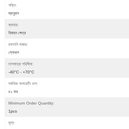
শক্তি:
ম্যানুয়াল
ব্যবহার:
হিমায়ন ক্ষেত্র
রফতানি বাজার:
গ্লোবাল
তাপমাত্রা পরিসীমা:
-40°C - +70°C
সর্বাধিক অপারেটিং চাপ:
৪২ বার
Minimum Order Quantity:
1pcs
মূল্য: