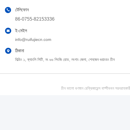
টেলিফোন
86-0755-82153336
ই-মেইল
info@ruifujiecn.com
ঠিকানা
বিল্ডিং ১, ক্যাংলি সিটি, নং ৬৬ পিংজি রোড, লংগাং জেলা, শেনজেন গুয়াংডং চীন
চীন ভালো গুণমান রেফ্রিজারেন্স বাষ্পীভবন সর