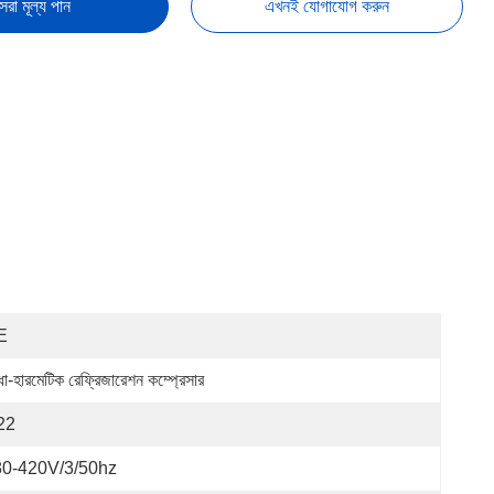
েরা মূল্য পান
এখনই যোগাযোগ করুন
E
া-হারমেটিক রেফ্রিজারেশন কম্প্রেসার
22
80-420V/3/50hz