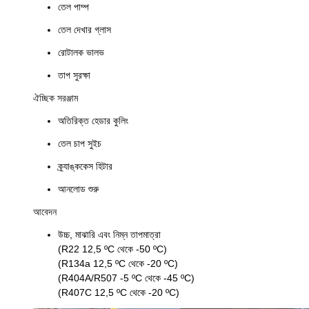
তেল পাম্প
তেল দেখার গ্লাস
রোটালক ভালভ
তাপ সুরক্ষা
ঐচ্ছিক সরঞ্জাম
অতিরিক্ত হেডার কুলিং
তেল চাপ সুইচ
ক্র্যাঙ্ককেস হিটার
আনলোড শুরু
আবেদন
উচ্চ, মাঝারি এবং নিম্ন তাপমাত্রা
(R22 12,5 ºC থেকে -50 ºC)
(R134a 12,5 ºC থেকে -20 ºC)
(R404A/R507 -5 ºC থেকে -45 ºC)
(R407C 12,5 ºC থেকে -20 ºC)