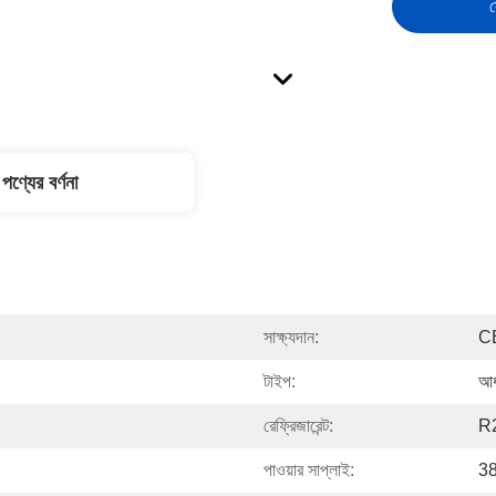
স
পণ্যের বর্ণনা
সাক্ষ্যদান:
C
টাইপ:
আধ
রেফ্রিজারেন্ট:
R
পাওয়ার সাপ্লাই:
3