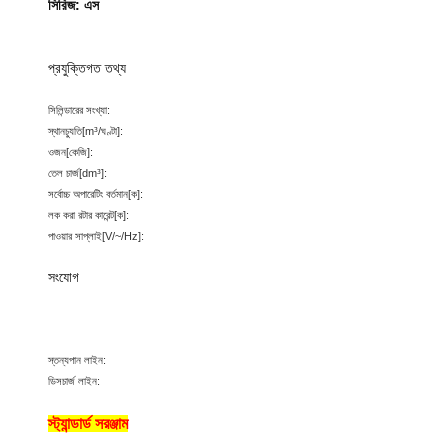
সিরিজ: এস
প্রযুক্তিগত তথ্য
সিলিন্ডারের সংখ্যা:
স্থানচ্যুতি
[m³/ঘণ্টা
]:
ওজন
[কেজি
]:
তেল চার্জ
[dm³
]:
সর্বোচ্চ অপারেটিং বর্তমান
[ক
]:
লক করা রটার কারেন্ট
[ক
]:
পাওয়ার সাপ্লাই
[V/~/Hz
]:
সংযোগ
স্তন্যপান লাইন:
ডিসচার্জ লাইন:
স্ট্যান্ডার্ড সরঞ্জাম