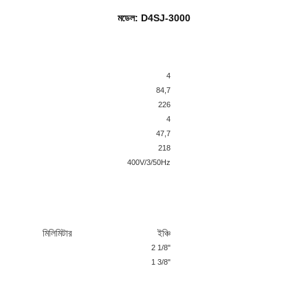
মডেল: D4SJ-3000
4
84,7
226
4
47,7
218
400V/3/50Hz
মিলিমিটার
ইঞ্চি
2 1/8"
1 3/8"