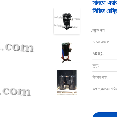
সানয়ো এয়া
সিরিজ রেফ্
ব্র্যান্ড নাম:
মডেল নম্বর:
MOQ.:
মূল্য:
বিতরণ সময়:
অর্থ প্রদানের শর্তা