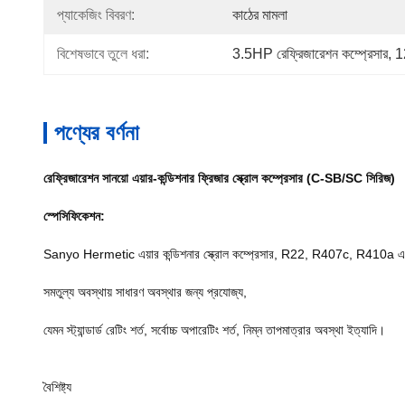
প্যাকেজিং বিবরণ:
কাঠের মামলা
বিশেষভাবে তুলে ধরা:
3.5HP রেফ্রিজারেশন কম্প্রেসার
, 
1
পণ্যের বর্ণনা
রেফ্রিজারেশন সানয়ো এয়ার-কন্ডিশনার ফ্রিজার স্ক্রোল কম্প্রেসার (C-SB/SC সিরিজ)
স্পেসিফিকেশন:
Sanyo Hermetic এয়ার কন্ডিশনার স্ক্রোল কম্প্রেসার, R22, R407c, R410a এর 
সমতুল্য অবস্থায় সাধারণ অবস্থার জন্য প্রযোজ্য,
যেমন স্ট্যান্ডার্ড রেটিং শর্ত, সর্বোচ্চ অপারেটিং শর্ত, নিম্ন তাপমাত্রার অবস্থা ইত্যাদি।
বৈশিষ্ট্য