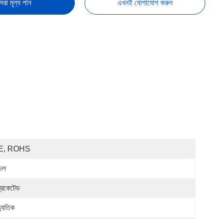
েরা মূল্য পান
এখনই যোগাযোগ করুন
E, ROHS
্চল
্রিকেটেড
্যুতিক