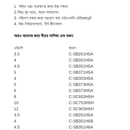
1. শক্তি খরচ সংরক্ষণের জন্য উচ্চ দক্ষতা
2.নিম্ন শব্দ স্তর, শান্ত অপারেশন
3. পরিবেশ রক্ষার জন্য প্রয়োগ করা এইচএফসি রেফ্রিজারেন্ট
4. উচ্চ নির্ভরযোগ্যতা, দীর্ঘ জীবনকাল.
আরও মডেলের জন্য নীচের তালিকা চেক করুন:
এইচপি
মডেল
3.5
C-SB261H5A
4
C-SB301H5A
4.5
C-SB351H5A
5
C-SB371H5A
4
C-SB303H5A
5
C-SB373H5A
6
C-SB373H5A
8
C-SC603H5H
10
C-SC753H5H
12
C-SC903H5H
3.5
C-SB261H6A
4
C-SB301H6B
4.5
C-SB351H6A