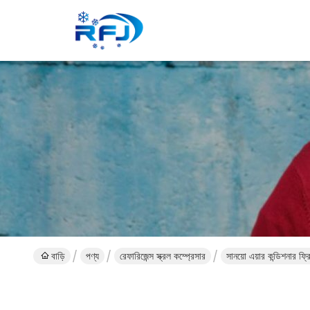
বাড়ি
পণ্য
রেফারিজেন্স স্ক্রল কম্প্রেসার
সানয়ো এয়ার কন্ডিশনার 