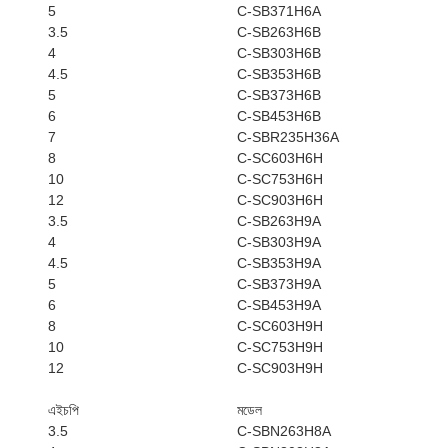
5
C-SB371H6A
3.5
C-SB263H6B
4
C-SB303H6B
4.5
C-SB353H6B
5
C-SB373H6B
6
C-SB453H6B
7
C-SBR235H36A
8
C-SC603H6H
10
C-SC753H6H
12
C-SC903H6H
3.5
C-SB263H9A
4
C-SB303H9A
4.5
C-SB353H9A
5
C-SB373H9A
6
C-SB453H9A
8
C-SC603H9H
10
C-SC753H9H
12
C-SC903H9H
এইচপি
মডেল
3.5
C-SBN263H8A