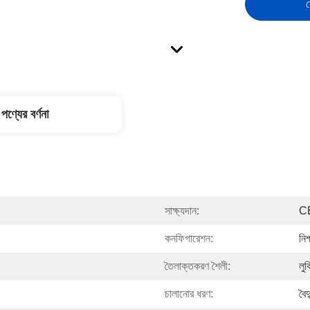
স
পণ্যের বর্ণনা
সাক্ষ্যদান:
C
কনফিগারেশন:
নিশ
তৈলাক্তকরণ শৈলী:
লুব
চালানোর ধরণ:
বৈদ