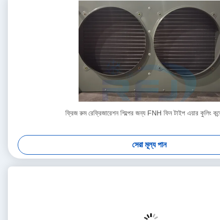
ফ্রিজ রুম রেফ্রিজারেশন শিল্পের জন্য FNH ফিন টাইপ এয়ার কুলিং কন্
সেরা মূল্য পান