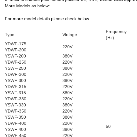
More Models as below:
For more model details please check below:
Frequency
Type
Vlotage
(Hz)
YDWF-175
220V
YDWF-200
YSWF-200
380V
YDWF-250
220V
YSWF-250
380V
YDWF-300
220V
YSWF-300
380V
YDWF-315
220V
YSWF-315
380V
YDWF-330
220V
YSWF-330
380V
YDWF-350
220V
YSWF-350
380V
YDWF-400
220V
50
YSWF-400
380V
YDWF-450
220V