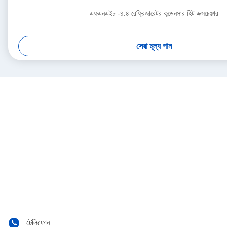
এফএনএইচ -৪.৪ রেফ্রিজারেটর কন্ডেনসার হিট এক্সচেঞ্জার
সেরা মূল্য পান
টেলিফোন