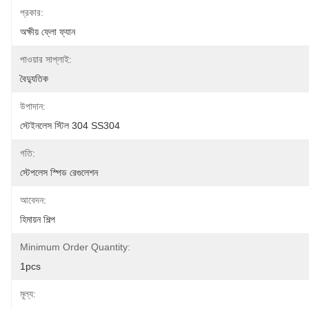
প্রকার:
অক্ষীয় ফ্লো ফ্যান
পাওয়ার সাপ্লাই:
বৈদ্যুতিক
উপাদান:
স্টেইনলেস স্টিল 304 SS304
গতি:
স্টেপলেস স্পিড রেগুলেশন
আবেদন:
হিমায়ন শিল্প
Minimum Order Quantity:
1pcs
মূল্য: