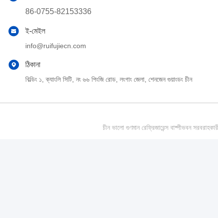
86-0755-82153336
ই-মেইল
info@ruifujiecn.com
ঠিকানা
বিল্ডিং ১, ক্যাংলি সিটি, নং ৬৬ পিংজি রোড, লংগাং জেলা, শেনজেন গুয়াংডং চীন
চীন ভালো গুণমান রেফ্রিজারেন্স বাষ্পীভবন সর