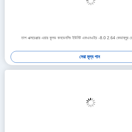
তাপ এক্সচেঞ্জার এয়ার কুলড কনডেনসিং ইউনিট এফএনএইচ -8.0 2.64 কেডাব্লুর রেফ্
সেরা মূল্য পান