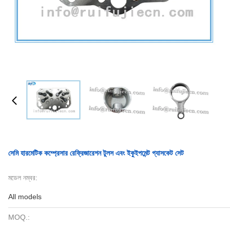
সেমি হারমেটিক কম্প্রেসার রেফ্রিজারেশন টুলস এবং ইকুইপমেন্ট গ্যাসকেট সেট
মডেল নম্বর:
All models
MOQ.: