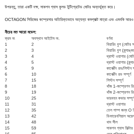
উপরন্তু, তারা একটি দক্ষ, সাকশন গ্যাস কুলড ইন্টিগ্রেটেড মোটর অন্তর্ভুক্ত করে।
OCTAGON সিরিজের কম্প্রেসার অতিরিক্তভাবে অত্যন্ত কমপ্যাক্ট মাত্রা এবং এমনকি আরও ম
নীচের মত আরো মডেল:
ক্রম নং
অবস্থান আইটেম নং.
বর্ণনা
1
2
বিয়ারিং বুশ (মোটর 
2
3
বিয়ারিং বুশ (ক্র্যা
3
4
থ্রাস্ট ওয়াশার (ম
4
5
থ্রাস্ট ওয়াশার (ক্র
5
9
কানেক্টিং রড/পিস্টন সম
6
10
কানেক্টিং রড সম্পূর্ণ
7
15
পিস্টন সম্পূর্ণ
8
18
খাঁজ 1-কম্প্রেশন রি
9
19
খাঁজ 2-কম্প্রেশন রি
10
25
ভারবহন কভার সম্পূর্
11
31
থ্রাস্ট ওয়াশার
12
35
তেল পাম্প জন্য O র
13
42
ডিফারেনশিয়াল অয়েল
14
48
খাদ সীল
15
59
সাকশন গ্যাস ফিল্টার