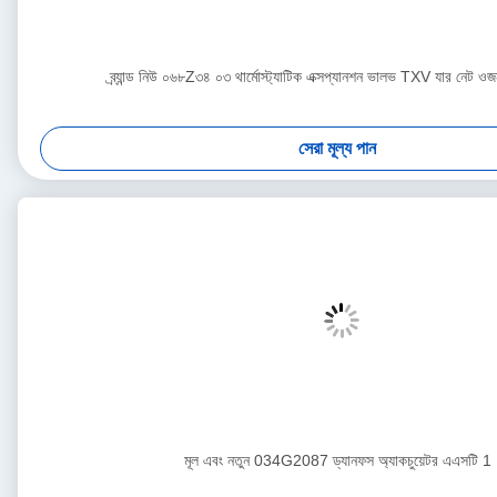
ব্র্যান্ড নিউ ০৬৮Z৩৪ ০৩ থার্মোস্ট্যাটিক এক্সপ্যানশন ভালভ TXV যার নেট 
সেরা মূল্য পান
মূল এবং নতুন 034G2087 ড্যানফস অ্যাকচুয়েটর এএসটি 1