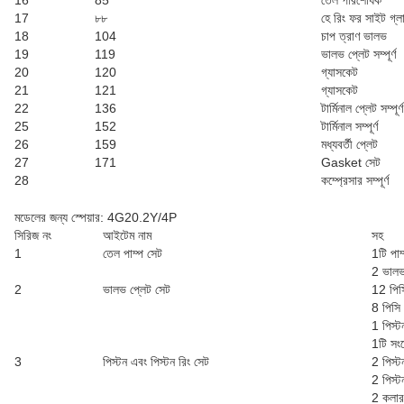
16
85
তেল পরিশোধক
17
৮৮
হে রিং ফর সাইট গ্ল
18
104
চাপ ত্রাণ ভালভ
19
119
ভালভ প্লেট সম্পূর্ণ
20
120
গ্যাসকেট
21
121
গ্যাসকেট
22
136
টার্মিনাল প্লেট সম্পূর্ণ
25
152
টার্মিনাল সম্পূর্ণ
26
159
মধ্যবর্তী প্লেট
27
171
Gasket সেট
28
কম্প্রেসার সম্পূর্ণ
মডেলের জন্য স্পেয়ার: 4G20.2Y/4P
সিরিজ নং
আইটেম নাম
সহ
1
তেল পাম্প সেট
1টি পাম
2 ভালভ
2
ভালভ প্লেট সেট
12 পিস
8 পিসি
1 পিস্ট
1টি সং
3
পিস্টন এবং পিস্টন রিং সেট
2 পিস্ট
2 পিস্ট
2 কলার