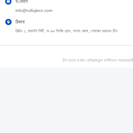
ই-মেইল
info@ruifujiecn.com
ঠিকানা
বিল্ডিং ১, ক্যাংলি সিটি, নং ৬৬ পিংজি রোড, লংগাং জেলা, শেনজেন গুয়াংডং চীন
চীন ভালো গুণমান রেফ্রিজারেন্স বাষ্পীভবন সর