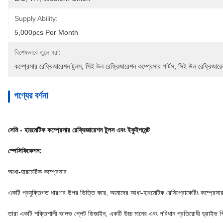
Supply Ability:
5,000pcs Per Month
বিশেষভাবে তুলে ধরা:
কম্প্রেসার রেফ্রিজারেশন টুলস
, 
সিই উল রেফ্রিজারেশন কম্প্রেসার পার্টস
, 
সিই উল রেফ্রিজারে
পণ্যের বর্ণনা
সেমি - হারমেটিক কম্প্রেসার রেফ্রিজারেশন টুলস এবং ইকুইপমেন্ট
স্পেসিফিকেশন:
আধা-হারমেটিক কম্প্রেসার
একটি প্রযুক্তিগত ধারণার উপর ভিত্তি করে, আমাদের আধা-হারমেটিক রেসিপ্রোকেটিং কম্প্রেসারগুল
তারা একটি শক্তিশালী ভালভ প্লেট ডিজাইন, একটি উচ্চ মানের এবং পরিধান প্রতিরোধী ড্রাইভ গিয