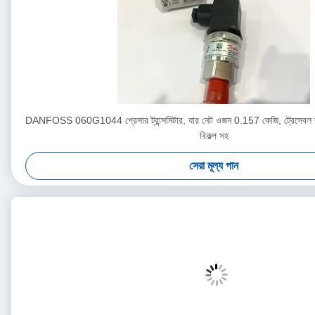
DANFOSS 060G1044 প্রেসার ট্রান্সমিটার, যার নেট ওজন 0.157 কেজি, ট্রেসেবল কা
বিকল্প সহ
সেরা মূল্য পান