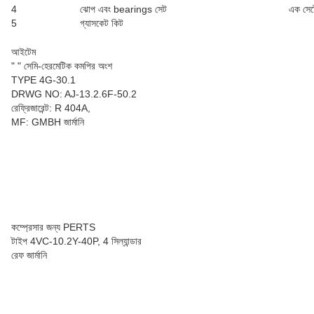
4
ঝোপ এবং bearings সেট
এক সেট
5
গ্যাসকেট কিট
আইটেম
" " সেমি-হেরমেটিক কমপির অংশ
TYPE 4G-30.1
DRWG NO: AJ-13.2.6F-50.2
রেফ্রিজারেন্ট: R 404A,
MF: GMBH জার্মানি
কম্প্রেসার জন্য PERTS
টাইপ 4VC-10.2Y-40P, 4 সিল্যান্ডার
রেফ জার্মানি