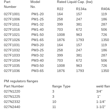
Part
Model
Rated Liquid Cap. (kw)
Number
No.
R22
R134a
R404
027F1001
PM1-20
164
157
119
027F1006
PM1-25
258
247
186
027F1011
PM1-32
399
381
287
027F1016
PM1-40
703
672
506
027F1021
PM1-50
1008
963
726
027F1026
PM1-65
1876
1793
1350
027F1031
PM3-20
164
157
119
027F1032
PM3-25
258
247
186
027F1033
PM3-32
399
381
287
027F1034
PM3-40
703
672
506
027F1035
PM3-50
1008
963
726
027F1036
PM3-65
1876
1793
1350
PM regulators flanges
Part Number
flange Type
weld fla
027N1220
3
3/4”
027N1225
3
1”
027N2332
10
1-1/4”
027N2440
11
1-1/2”