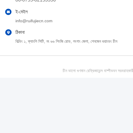
ই-মেইল
info@ruifujiecn.com
ঠিকানা
বিল্ডিং ১, ক্যাংলি সিটি, নং ৬৬ পিংজি রোড, লংগাং জেলা, শেনজেন গুয়াংডং চীন
চীন ভালো গুণমান রেফ্রিজারেন্স বাষ্পীভবন সর