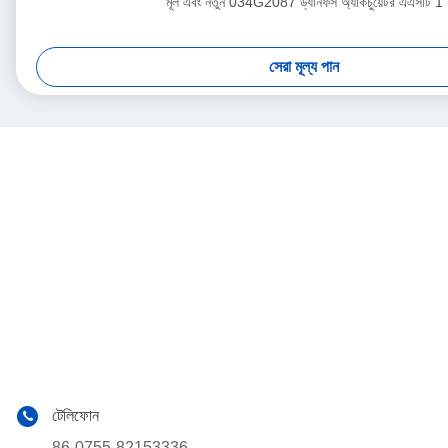
মূল এবং নতুন 034G2087 ড্যানফস অ্যাকচুয়েটর এএসটি 1
সেরা মূল্য পান
টেলিফোন
86-0755-82153336