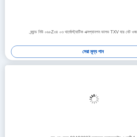
ব্র্যান্ড নিউ ০৬৮Z৩৪ ০৩ থার্মোস্ট্যাটিক এক্সপ্যানশন ভালভ TXV যার নেট 
সেরা মূল্য পান