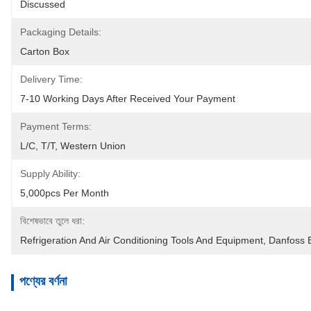
Discussed
Packaging Details:
Carton Box
Delivery Time:
7-10 Working Days After Received Your Payment
Payment Terms:
L/C, T/T, Western Union
Supply Ability:
5,000pcs Per Month
বিশেষভাবে তুলে ধরা:
Refrigeration And Air Conditioning Tools And Equipment
, 
Danfoss 
পণ্যের বর্ণনা