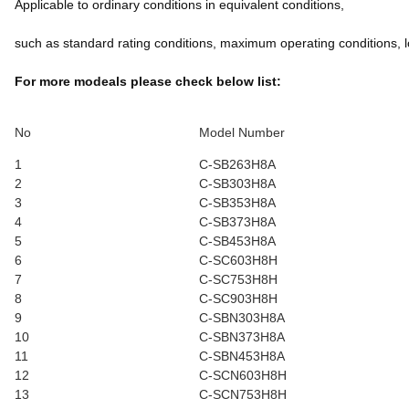
Applicable to ordinary conditions in equivalent conditions,
such as standard rating conditions, maximum operating conditions, l
For more modeals please check below list:
No
Model Number
1
C-SB263H8A
2
C-SB303H8A
3
C-SB353H8A
4
C-SB373H8A
5
C-SB453H8A
6
C-SC603H8H
7
C-SC753H8H
8
C-SC903H8H
9
C-SBN303H8A
10
C-SBN373H8A
11
C-SBN453H8A
12
C-SCN603H8H
13
C-SCN753H8H