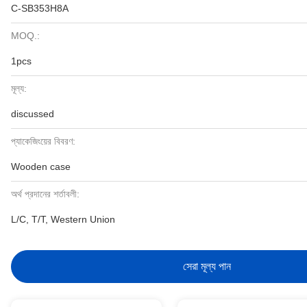
C-SB353H8A
MOQ.:
1pcs
মূল্য:
discussed
প্যাকেজিংয়ের বিবরণ:
Wooden case
অর্থ প্রদানের শর্তাবলী:
L/C, T/T, Western Union
সেরা মূল্য পান