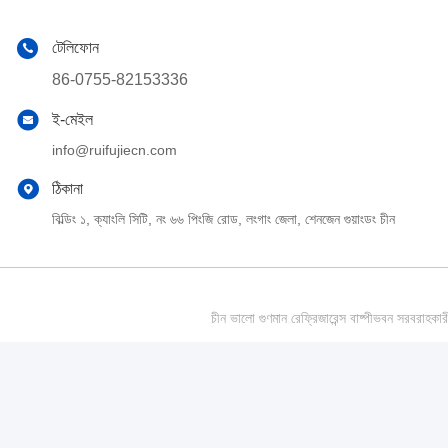
টেলিফোন
86-0755-82153336
ই-মেইল
info@ruifujiecn.com
ঠিকানা
বিল্ডিং ১, ক্যাংলি সিটি, নং ৬৬ পিংজি রোড, লংগাং জেলা, শেনজেন গুয়াংডং চীন
চীন ভালো গুণমান রেফ্রিজারেন্স বাষ্পীভবন সর