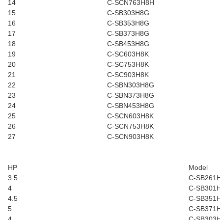
14
C-SCN763H8H
15
C-SB303H8G
16
C-SB353H8G
17
C-SB373H8G
18
C-SB453H8G
19
C-SC603H8K
20
C-SC753H8K
21
C-SC903H8K
22
C-SBN303H8G
23
C-SBN373H8G
24
C-SBN453H8G
25
C-SCN603H8K
26
C-SCN753H8K
27
C-SCN903H8K
HP
Model
3.5
C-SB261
4
C-SB301
4.5
C-SB351
5
C-SB371
4
C-SB303