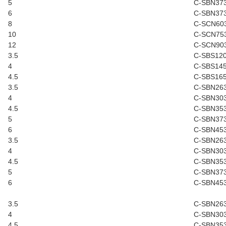
5
C-SBN37
6
C-SBN37
8
C-SCN60
10
C-SCN75
12
C-SCN90
3.5
C-SBS12
4
C-SBS14
4.5
C-SBS16
3.5
C-SBN26
4
C-SBN30
4.5
C-SBN35
5
C-SBN37
6
C-SBN45
3.5
C-SBN26
4
C-SBN30
4.5
C-SBN35
5
C-SBN37
6
C-SBN45
3.5
C-SBN26
4
C-SBN30
4.5
C-SBN35