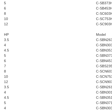
5
C-SB373
6
C-SB453
8
C-SC603
10
C-SC753
12
C-SC903
HP
Model
3.5
C-SBN26
4
C-SBN30
4.5
C-SBN35
5
C-SBN37
6
C-SBN45
7
C-SBS23
8
C-SCN60
10
C-SCN75
12
C-SCN90
3.5
C-SBN26
4
C-SBN30
4.5
C-SBN35
5
C-SBN37
4
C-SBN30