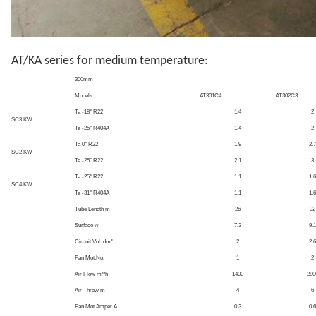
AT/KA series for medium temperature:
300mm
Models
AT301C4
AT302C3
Ta -18° R22
1.4
2
SC3 KW
Te -25° R404A
1.4
2
Ta 0° R22
1.9
2.7
SC2 KW
Te -25° R22
2.1
3
Ta -25° R22
1.1
1.6
SC4 KW
Te -31° R404A
1.1
1.6
Tube Length m
26
32
Surface ㎡
7.3
9.1
Circuit Vol. dm³
2
2.6
Fan Mot.No.
1
2
Air Flow m³/h
1400
280
Air Throw m
4
6
Fan Mot.Amper A
0.3
0.6