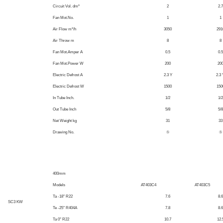
Circuit Vol. dm³
2
2.7
Fan Mot.No.
1
1
Air Flow m³/h
3050
291
Air Throw m
8
8
Fan Mot.Amper A
0.5
0.5
Fan Mot.Power W
200
20
Electric Defrost A
2.3 Y
2.3 
Electric Defrost W
1500
150
In Tube Inch.
1/2
1/2
Out Tube Inch
5/8
5/8
Net Weight kg
31
33
Drawing No.
⑤
⑤
400mm
Models
AT403C4
AT403C5
Ta -18° R22
7.6
8.6
SC3 KW
Te -25° R404A
7.8
8.6
Ta 0° R22
10.7
12.