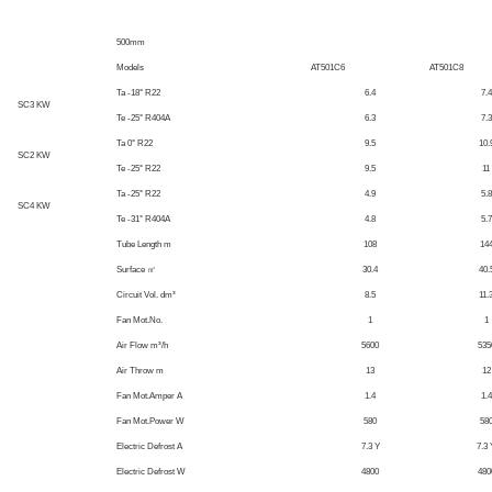
500mm
Models
AT501C6
AT501C8
Ta -18° R22
6.4
7.4
SC3 KW
Te -25° R404A
6.3
7.3
Ta 0° R22
9.5
10.
SC2 KW
Te -25° R22
9.5
11
Ta -25° R22
4.9
5.8
SC4 KW
Te -31° R404A
4.8
5.7
Tube Length m
108
14
Surface ㎡
30.4
40.
Circuit Vol. dm³
8.5
11.
Fan Mot.No.
1
1
Air Flow m³/h
5600
535
Air Throw m
13
12
Fan Mot.Amper A
1.4
1.4
Fan Mot.Power W
580
58
Electric Defrost A
7.3 Y
7.3 
Electric Defrost W
4800
480