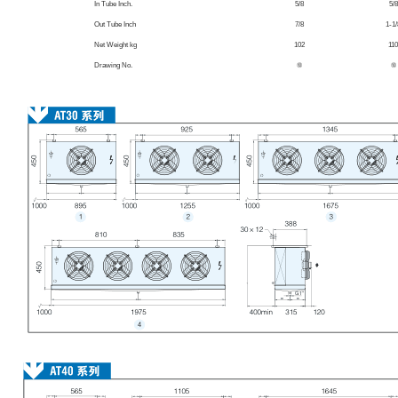
In Tube Inch.
5/8
5/8
Out Tube Inch
7/8
1-1/
Net Weight kg
102
110
Drawing No.
⑩
⑩