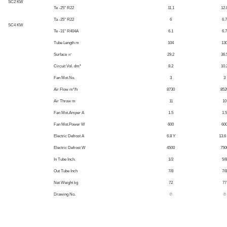
SC2 KW
Te -25° R22
11.1
12.
Ta -25° R22
6
6.7
SC4 KW
Te -31° R404A
6.1
6.7
Tube Length m
104
13
Surface ㎡
29.2
36.
Circuit Vol. dm³
8.2
10.
Fan Mot.No.
3
3
Air Flow m³/h
8730
852
Air Throw m
11
10
Fan Mot.Amper A
1.5
1.5
Fan Mot.Power W
600
60
Electric Defrost A
6.8 Y
13.6
Electric Defrost W
4500
750
In Tube Inch.
1/2
5/8
Out Tube Inch
7/8
7/8
Net Weight kg
72
77
Drawing No.
⑦
⑦