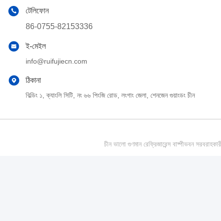
টেলিফোন
86-0755-82153336
ই-মেইল
info@ruifujiecn.com
ঠিকানা
বিল্ডিং ১, ক্যাংলি সিটি, নং ৬৬ পিংজি রোড, লংগাং জেলা, শেনজেন গুয়াংডং চীন
চীন ভালো গুণমান রেফ্রিজারেন্স বাষ্পীভবন সর