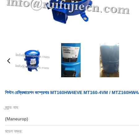
পিস্টন রেফ্রিজারেশন কম্প্রেসার MT160HW4EVE MT160-4VM / MTZ16
ব্র্যান্ড নাম:
(Maneurop)
মডেল নম্বর: