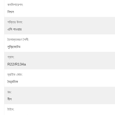
কনফিগারেশন:
নিশ্চল
শক্তির উৎস:
এসি পাওয়ার
তৈলাক্তকরণ শৈলী:
লুব্রিকেটেড
গ্যাস:
R22/R134a
ড্রাইভ মোড:
বৈদ্যুতিক
রঙ:
নীল
টাইপ: