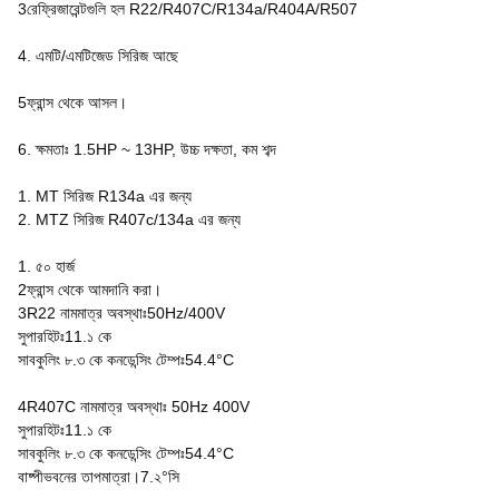
3রেফ্রিজারেন্টগুলি হল R22/R407C/R134a/R404A/R507
4. এমটি/এমটিজেড সিরিজ আছে
5ফ্রান্স থেকে আসল।
6. ক্ষমতাঃ 1.5HP ~ 13HP, উচ্চ দক্ষতা, কম শব্দ
1. MT সিরিজ R134a এর জন্য
2. MTZ সিরিজ R407c/134a এর জন্য
1. ৫০ হার্জ
2ফ্রান্স থেকে আমদানি করা।
3R22 নামমাত্র অবস্থাঃ50Hz/400V
সুপারহিটঃ11.১ কে
সাবকুলিং ৮.৩ কে কনডেন্সিং টেম্পঃ54.4°C
4R407C নামমাত্র অবস্থাঃ 50Hz 400V
সুপারহিটঃ11.১ কে
সাবকুলিং ৮.৩ কে কনডেন্সিং টেম্পঃ54.4°C
বাষ্পীভবনের তাপমাত্রা।7.২°সি