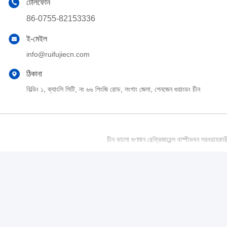
টেলিফোন
86-0755-82153336
ই-মেইল
info@ruifujiecn.com
ঠিকানা
বিল্ডিং ১, ক্যাংলি সিটি, নং ৬৬ পিংজি রোড, লংগাং জেলা, শেনজেন গুয়াংডং চীন
চীন ভালো গুণমান রেফ্রিজারেন্স বাষ্পীভবন সর