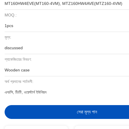
MT160HW4EVE(MT160-4VM), MTZ160HW4AVE(MTZ160-4VM)
MOQ.:
1pcs
মূল্য:
discussed
প্যাকেজিংয়ের বিবরণ:
Wooden case
অর্থ প্রদানের শর্তাবলী:
এল/সি, টি/টি, ওয়েস্টার্ন ইউনিয়ন
সেরা মূল্য পান