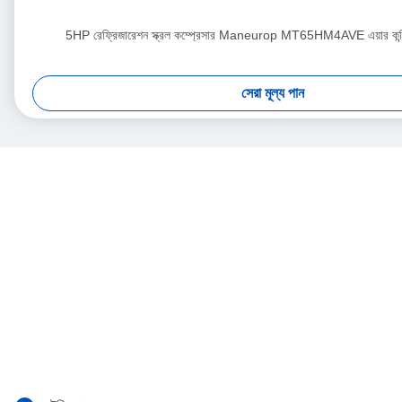
5HP রেফ্রিজারেশন স্ক্রল কম্প্রেসার Maneurop MT65HM4AVE এয়ার কন্ড
সেরা মূল্য পান