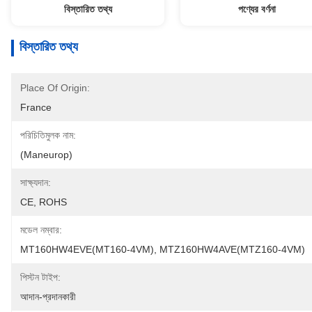
বিস্তারিত তথ্য
পণ্যের বর্ণনা
বিস্তারিত তথ্য
Place Of Origin:
France
পরিচিতিমুলক নাম:
(Maneurop)
সাক্ষ্যদান:
CE, ROHS
মডেল নম্বার:
MT160HW4EVE(MT160-4VM), MTZ160HW4AVE(MTZ160-4VM)
পিস্টন টাইপ:
আদান-প্রদানকারী