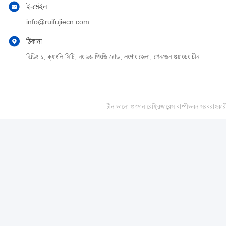
ই-মেইল
info@ruifujiecn.com
ঠিকানা
বিল্ডিং ১, ক্যাংলি সিটি, নং ৬৬ পিংজি রোড, লংগাং জেলা, শেনজেন গুয়াংডং চীন
চীন ভালো গুণমান রেফ্রিজারেন্স বাষ্পীভবন সর