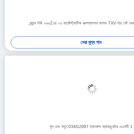
ব্র্যান্ড নিউ ০৬৮Z৩৪ ০৩ থার্মোস্ট্যাটিক এক্সপ্যানশন ভালভ TXV যার নেট 
সেরা মূল্য পান
মূল এবং নতুন 034G2087 ড্যানফস অ্যাকচুয়েটর এএসটি 1