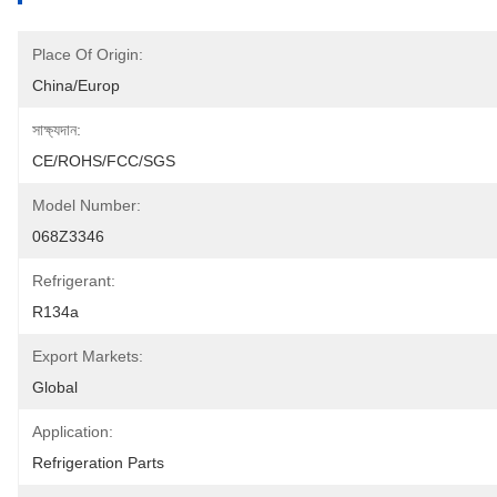
Place Of Origin:
China/Europ
সাক্ষ্যদান:
CE/ROHS/FCC/SGS
Model Number:
068Z3346
Refrigerant:
R134a
Export Markets:
Global
Application:
Refrigeration Parts