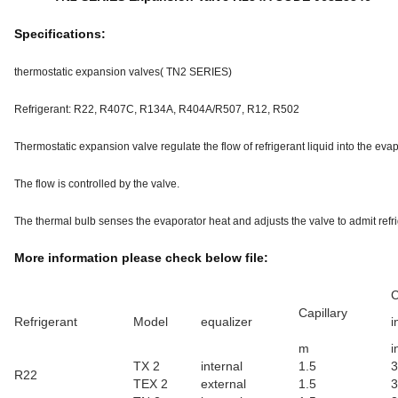
Specifications:
thermostatic expansion valves( TN2 SERIES)
Refrigerant: R22, R407C, R134A, R404A/R507, R12, R502
Thermostatic expansion valve regulate the flow of refrigerant liquid into the evap
The flow is controlled by the valve.
The thermal bulb senses the evaporator heat and adjusts the valve to admit refrig
More information please check below file:
C
Capillary
Refrigerant
Model
equalizer
i
m
i
TX 2
internal
1.5
3
R22
TEX 2
external
1.5
3