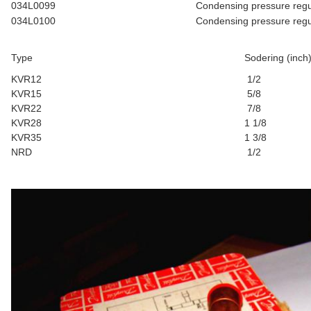
034L0099
Condensing pressure regu
034L0100
Condensing pressure regu
Type
Sodering (inch
KVR12
1/2
KVR15
5/8
KVR22
7/8
KVR28
1 1/8
KVR35
1 3/8
NRD
1/2