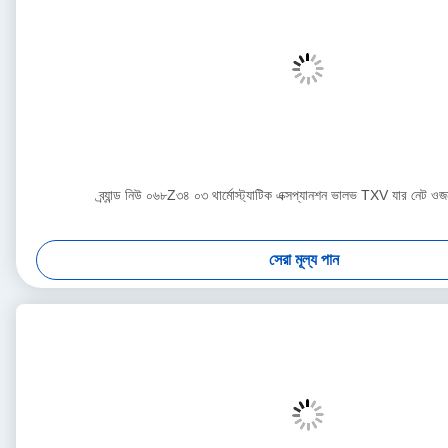
ব্র্যান্ড নিউ ০৬৮Z৩৪ ০৩ থার্মোস্ট্যাটিক এক্সপ্যানশন ভালভ TXV যার নেট 
সেরা মূল্য পান