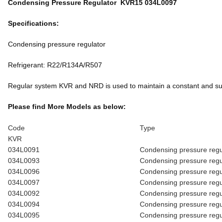
Condensing Pressure Regulator KVR15 034L0097
Specifications:
Condensing pressure regulator
Refrigerant: R22/R134A/R507
Regular system KVR and NRD is used to maintain a constant and suffi
Please find More Models as below:
Code
Type
KVR
034L0091
Condensing pressure regu
034L0093
Condensing pressure reg
034L0096
Condensing pressure regu
034L0097
Condensing pressure regu
034L0092
Condensing pressure regu
034L0094
Condensing pressure regu
034L0095
Condensing pressure regu