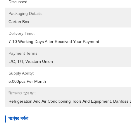
Discussed
Packaging Details:
Carton Box
Delivery Time:
7-10 Working Days After Received Your Payment
Payment Terms:
L/C, T/T, Western Union
Supply Ability:
5,000pcs Per Month
বিশেষভাবে তুলে ধরা:
Refrigeration And Air Conditioning Tools And Equipment
, 
Danfoss 
পণ্যের বর্ণনা