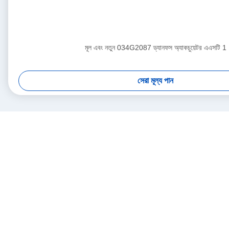
মূল এবং নতুন 034G2087 ড্যানফস অ্যাকচুয়েটর এএসটি 1
সেরা মূল্য পান