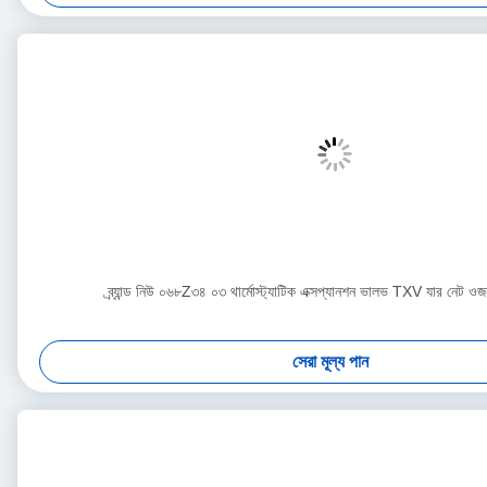
ব্র্যান্ড নিউ ০৬৮Z৩৪ ০৩ থার্মোস্ট্যাটিক এক্সপ্যানশন ভালভ TXV যার নেট 
সেরা মূল্য পান