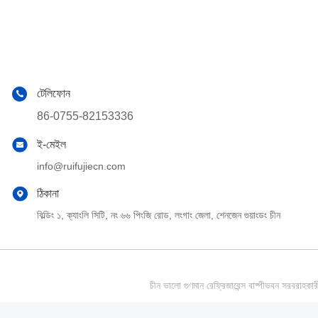
টেলিফোন
86-0755-82153336
ই-মেইল
info@ruifujiecn.com
ঠিকানা
বিল্ডিং ১, ক্যাংলি সিটি, নং ৬৬ পিংজি রোড, লংগাং জেলা, শেনজেন গুয়াংডং চীন
চীন ভালো গুণমান রেফ্রিজারেন্স বাষ্পীভবন সর