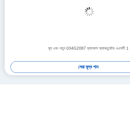
মূল এবং নতুন 034G2087 ড্যানফস অ্যাকচুয়েটর এএসটি 1
সেরা মূল্য পান