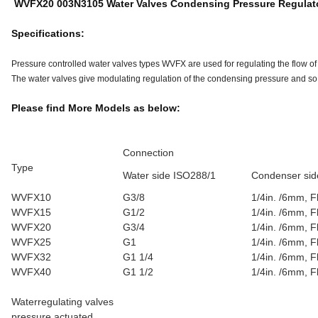
WVFX20 003N3105 Water Valves Condensing Pressure Regulat
Specifications:
Pressure controlled water valves types WVFX are used for regulating the flow of
The water valves give modulating regulation of the condensing pressure and so mai
Please find More Models as below:
Connection
Type
Water side ISO288/1
Condenser sid
WVFX10
G3/8
1/4in. /6mm, F
WVFX15
G1/2
1/4in. /6mm, F
WVFX20
G3/4
1/4in. /6mm, F
WVFX25
G1
1/4in. /6mm, F
WVFX32
G1 1/4
1/4in. /6mm, F
WVFX40
G1 1/2
1/4in. /6mm, F
Waterregulating valves
pressure actuated