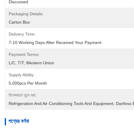
Discussed
Packaging Details:
Carton Box
Delivery Time:
7-10 Working Days After Received Your Payment
Payment Terms:
L/C, T/T, Western Union
Supply Ability:
5,000pcs Per Month
বিশেষভাবে তুলে ধরা:
Refrigeration And Air Conditioning Tools And Equipment
, 
Danfoss 
পণ্যের বর্ণনা