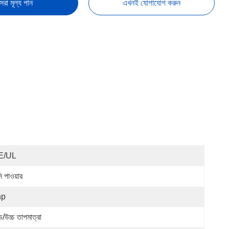
েরা মূল্য পান
এখনই যোগাযোগ করুন
E/UL
ি পাওয়ার
hp
ড/উচ্চ তাপমাত্রা