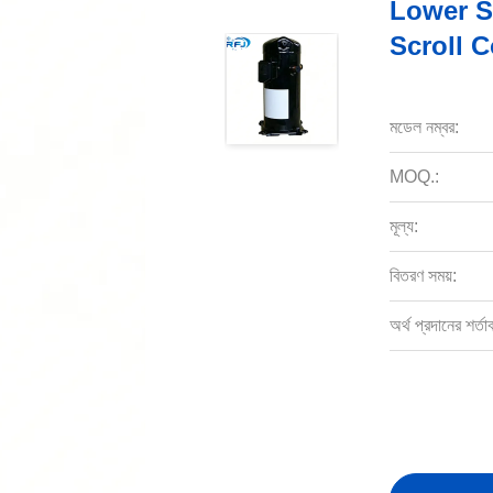
Lower S
Scroll 
মডেল নম্বর:
MOQ.:
মূল্য:
বিতরণ সময়:
অর্থ প্রদানের শর্তা