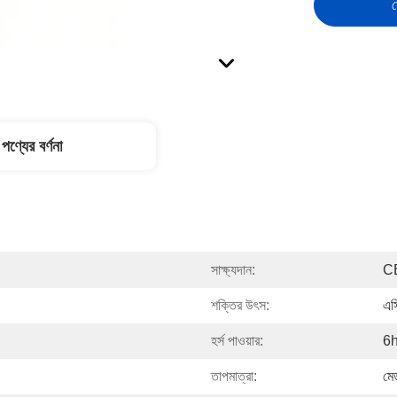
স
পণ্যের বর্ণনা
সাক্ষ্যদান:
C
শক্তির উৎস:
এস
হর্স পাওয়ার:
6
তাপমাত্রা:
মে