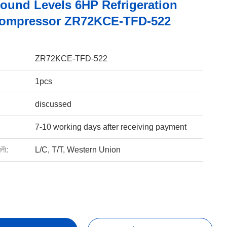
ound Levels 6HP Refrigeration
Compressor ZR72KCE-TFD-522
ZR72KCE-TFD-522
1pcs
discussed
7-10 working days after receiving payment
বলী:
L/C, T/T, Western Union