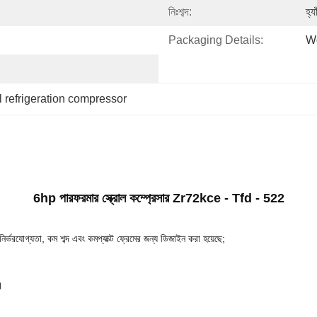
নিঃশব্দ:
হ্যা
Packaging Details:
Wo
 refrigeration compressor
6hp পারফরমার স্ক্রোল কম্প্রেসার Zr72kce - Tfd - 522
নির্ভরযোগ্যতা, কম শব্দ এবং কমপ্যাক্ট ফ্রেমের জন্য ডিজাইন করা হয়েছে;
।