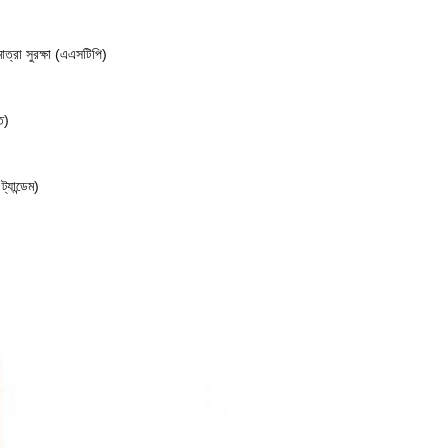
মাত্রা সুরক্ষা (এএসটিপি)
ত)
ান্ডেম)