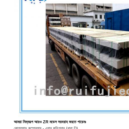
আমরা নিম্নরূপ আরও ZR মডেল সরবরাহ করতে পারেনঃ
কোপল্যান্ড কম্প্রেসার - এয়ার কন্ডিশনার (ধারা D)