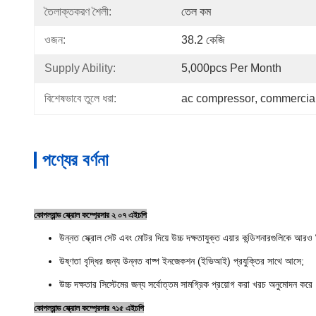
তৈলাক্তকরণ শৈলী:
তেল কম
ওজন:
38.2 কেজি
Supply Ability:
5,000pcs Per Month
বিশেষভাবে তুলে ধরা:
ac compressor
, 
commercial
পণ্যের বর্ণনা
কোপল্যান্ড স্ক্রোল কম্প্রেসার ২ ০৭ এইচপি
উন্নত স্ক্রোল সেট এবং মোটর দিয়ে উচ্চ দক্ষতাযুক্ত এয়ার কন্ডিশনারগুলিকে আরও 
উষ্ণতা বৃদ্ধির জন্য উন্নত বাষ্প ইনজেকশন (ইভিআই) প্রযুক্তির সাথে আসে;
উচ্চ দক্ষতার সিস্টেমের জন্য সর্বোত্তম সামগ্রিক প্রয়োগ করা খরচ অনুমোদন করে
কোপল্যান্ড স্ক্রোল কম্প্রেসার ৭১৫ এইচপি