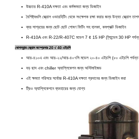
উচ্চতর R-410A দক্ষতা এবং কর্মক্ষমতা জন্য ডিজাইন
বৈশিষ্ট্যগুলি স্ক্রোল ওভারহিটিং থেকে সংক্ষেপক রক্ষা করার জন্য উন্নত স্ক্রোল তাপ
ব্যয় সাশ্রয়ের জন্য ছোট ছোট শোষণ ফিটিং সহ হালকা, কমপ্যাক্ট ডিজাইন
R-410A এবং R-22/R-407C মডেল 7 ¢ 15 HP (ট্যান্ডেম 30 HP পর্যন্
কোপল্যান্ড স্ক্রোল কম্প্রেসার 20 √ 40 এইচপি
আর-৪১০এ এবং আর-২২/আর-৪০৭সি মডেল ২০-৪০ এইচপি (৮০ এইচপি পর্যন্ত ট্য
বড় ছাদ এবং chiller অ্যাপ্লিকেশন জন্য অপ্টিমাইজড
এই ক্ষমতা পরিসরে সর্বোচ্চ R-410A দক্ষতা প্রদানের জন্য ডিজাইন করা
ট্রিও অ্যাপ্লিকেশনে ব্যবহারের জন্য যোগ্য