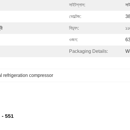
সাইটগ্লাস:
সা
ভোল্টেজ:
3
রী
বিদ্যুৎ:
১১
ওজন:
63
Packaging Details:
Wo
 refrigeration compressor
d - 551