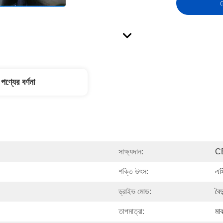
স
পণ্যের বর্ণনা
সাক্ষ্যদান:
C
শক্তি উৎস:
এস
ড্রাইভ মোড:
বৈদ
তাপমাত্রা:
মাঝ