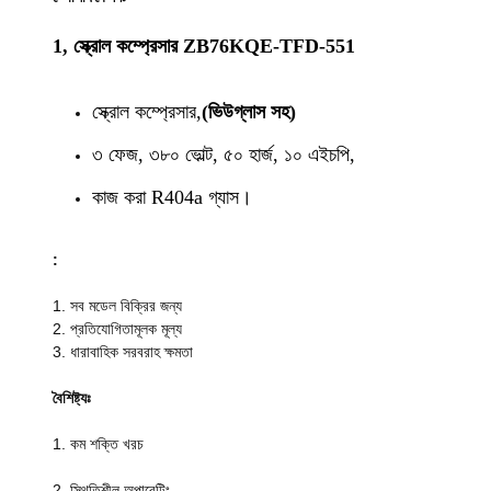
1, স্ক্রোল কম্প্রেসার ZB76KQE-TFD-551
স্ক্রোল কম্প্রেসার,
(ভিউগ্লাস সহ)
৩ ফেজ, ৩৮০ ভোল্ট, ৫০ হার্জ, ১০ এইচপি,
কাজ করা R404a গ্যাস।
:
1. সব মডেল বিক্রির জন্য
2. প্রতিযোগিতামূলক মূল্য
3. ধারাবাহিক সরবরাহ ক্ষমতা
বৈশিষ্ট্যঃ
1. কম শক্তি খরচ
2. স্থিতিশীল অপারেটিং