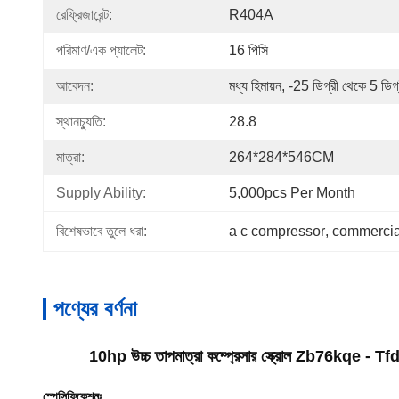
রেফ্রিজারেন্ট:
R404A
পরিমাণ/এক প্যালেট:
16 পিসি
আবেদন:
মধ্য হিমায়ন, -25 ডিগ্রী থেকে 5 ডিগ্
স্থানচ্যুতি:
28.8
মাত্রা:
264*284*546CM
Supply Ability:
5,000pcs Per Month
বিশেষভাবে তুলে ধরা:
a c compressor
, 
commercial
পণ্যের বর্ণনা
10hp উচ্চ তাপমাত্রা কম্প্রেসার স্ক্রোল Zb76kqe - Tf
স্পেসিফিকেশনঃ