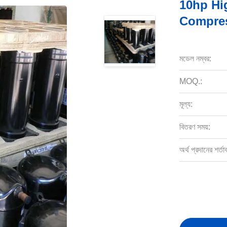
10hp Hi
Compres
মডেল নম্বর:
MOQ.:
মূল্য:
বিতরণ সময়:
অর্থ প্রদানের শর্তা