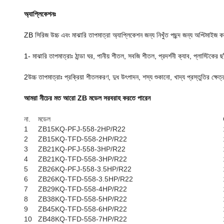
অ্যাপ্লিকেশনঃ
ZB সিরিজ উচ্চ এবং মাঝারি তাপমাত্রা অ্যাপ্লিকেশন জন্য নিখুঁত পছন্দ জন্য অপ্টিমাইজ কর
1- মাঝারি তাপমাত্রাঃ ঠান্ডা ঘর, পানীয় শীতল, সবজি শীতল, প্রদর্শনী ক্যাব, প্লাস্টিকের ছা
2উচ্চ তাপমাত্রাঃ প্রক্রিয়া শীতলকরণ, দুধ উৎপাদন, শস্য শুকানো, খাদ্য প্রস্তুতির ক্ষেত্
আমরা নীচের মত আরো ZB মডেল সরবরাহ করতে পারেন
না.
মডেল
1
ZB15KQ-PFJ-558-2HP/R22
2
ZB15KQ-TFD-558-2HP/R22
3
ZB21KQ-PFJ-558-3HP/R22
4
ZB21KQ-TFD-558-3HP/R22
5
ZB26KQ-PFJ-558-3.5HP/R22
6
ZB26KQ-TFD-558-3.5HP/R22
7
ZB29KQ-TFD-558-4HP/R22
8
ZB38KQ-TFD-558-5HP/R22
9
ZB45KQ-TFD-558-6HP/R22
10
ZB48KQ-TFD-558-7HP/R22