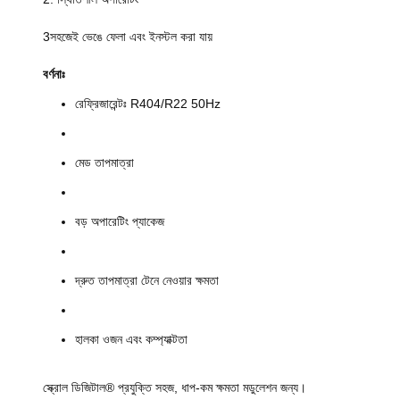
3সহজেই ভেঙে ফেলা এবং ইনস্টল করা যায়
বর্ণনাঃ
রেফ্রিজারেন্টঃ R404/R22 50Hz
মেড তাপমাত্রা
বড় অপারেটিং প্যাকেজ
দ্রুত তাপমাত্রা টেনে নেওয়ার ক্ষমতা
হালকা ওজন এবং কম্প্যাক্টতা
স্ক্রোল ডিজিটাল® প্রযুক্তি সহজ, ধাপ-কম ক্ষমতা মডুলেশন জন্য।