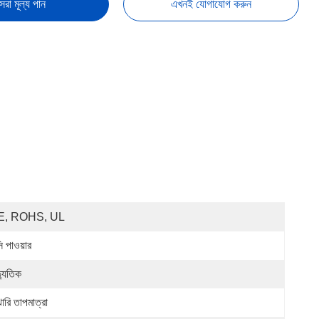
েরা মূল্য পান
এখনই যোগাযোগ করুন
E, ROHS, UL
ি পাওয়ার
্যুতিক
ারি তাপমাত্রা