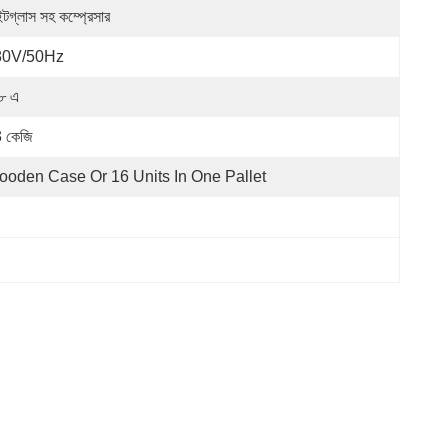
ইটগ্লাস সহ কম্প্রেসার
80V/50Hz
৮ এ
 কেজি
oden Case Or 16 Units In One Pallet