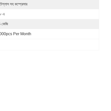
ইটগ্লাস সহ কম্প্রেসার
৮ এ
 কেজি
000pcs Per Month