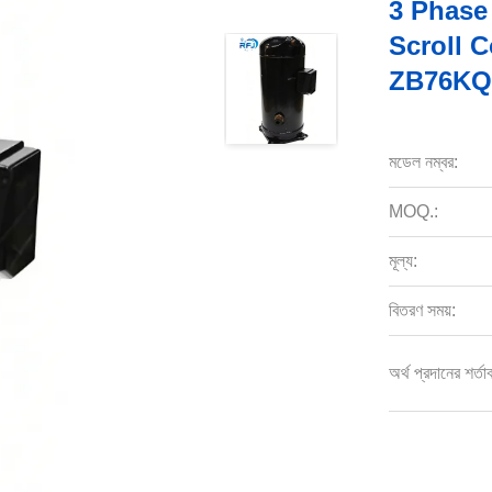
3 Phase
Scroll 
ZB76KQ
মডেল নম্বর:
MOQ.:
মূল্য:
বিতরণ সময়:
অর্থ প্রদানের শর্তা