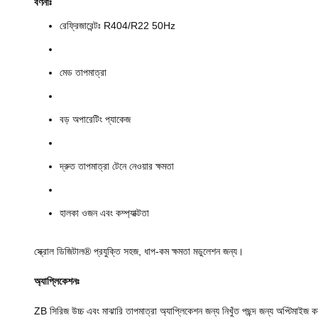
বর্ণনাঃ
রেফ্রিজারেন্টঃ R404/R22 50Hz
মেড তাপমাত্রা
বড় অপারেটিং প্যাকেজ
দ্রুত তাপমাত্রা টেনে নেওয়ার ক্ষমতা
হালকা ওজন এবং কম্প্যাক্টতা
স্ক্রোল ডিজিটাল® প্রযুক্তি সহজ, ধাপ-কম ক্ষমতা মডুলেশন জন্য।
অ্যাপ্লিকেশনঃ
ZB সিরিজ উচ্চ এবং মাঝারি তাপমাত্রা অ্যাপ্লিকেশন জন্য নিখুঁত পছন্দ জন্য অপ্টিমাইজ কর