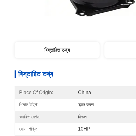
বিস্তারিত তথ্য
বিস্তারিত তথ্য
Place Of Origin:
China
পিস্টন টাইপ:
স্ক্রল করুন
কনফিগারেশন:
নিশ্চল
ঘোড়া শক্তি:
10HP