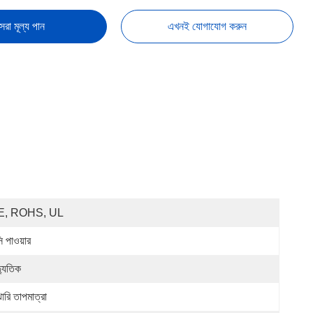
েরা মূল্য পান
এখনই যোগাযোগ করুন
E, ROHS, UL
ি পাওয়ার
্যুতিক
ারি তাপমাত্রা