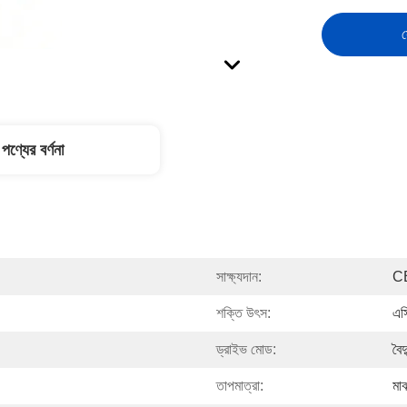
স
পণ্যের বর্ণনা
সাক্ষ্যদান:
C
শক্তি উৎস:
এস
ড্রাইভ মোড:
বৈদ
তাপমাত্রা:
মাঝ