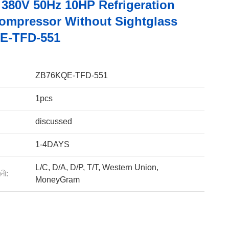
 380V 50Hz 10HP Refrigeration
Compressor Without Sightglass
E-TFD-551
ZB76KQE-TFD-551
1pcs
discussed
1-4DAYS
L/C, D/A, D/P, T/T, Western Union,
বলী:
MoneyGram