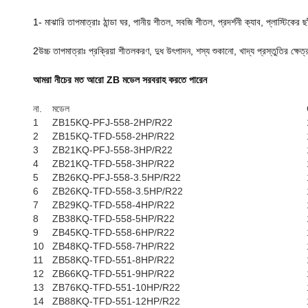
1- মাঝারি তাপমাত্রাঃ ঠান্ডা ঘর, পানীয় শীতল, সবজি শীতল, প্রদর্শনী ক্যাব, প্লাস্টিকের ছা
2উচ্চ তাপমাত্রাঃ প্রক্রিয়া শীতলকরণ, দুধ উৎপাদন, শস্য শুকানো, খাদ্য প্রস্তুতির ক্ষেত্
আমরা নীচের মত আরো ZB মডেল সরবরাহ করতে পারেন
না.
মডেল
1
ZB15KQ-PFJ-558-2HP/R22
2
ZB15KQ-TFD-558-2HP/R22
3
ZB21KQ-PFJ-558-3HP/R22
4
ZB21KQ-TFD-558-3HP/R22
5
ZB26KQ-PFJ-558-3.5HP/R22
6
ZB26KQ-TFD-558-3.5HP/R22
7
ZB29KQ-TFD-558-4HP/R22
8
ZB38KQ-TFD-558-5HP/R22
9
ZB45KQ-TFD-558-6HP/R22
10
ZB48KQ-TFD-558-7HP/R22
11
ZB58KQ-TFD-551-8HP/R22
12
ZB66KQ-TFD-551-9HP/R22
13
ZB76KQ-TFD-551-10HP/R22
14
ZB88KQ-TFD-551-12HP/R22