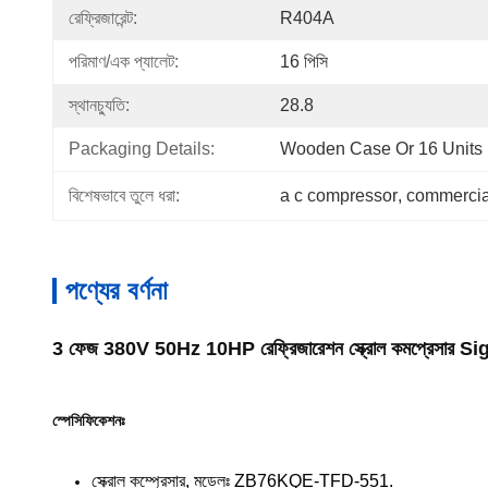
রেফ্রিজারেন্ট:
R404A
পরিমাণ/এক প্যালেট:
16 পিসি
স্থানচ্যুতি:
28.8
Packaging Details:
Wooden Case Or 16 Units I
বিশেষভাবে তুলে ধরা:
a c compressor
, 
commercial
পণ্যের বর্ণনা
3 ফেজ 380V 50Hz 10HP রেফ্রিজারেশন স্ক্রোল কমপ্রেসা
স্পেসিফিকেশনঃ
স্ক্রোল কম্প্রেসার, মডেলঃ ZB76KQE-TFD-551.