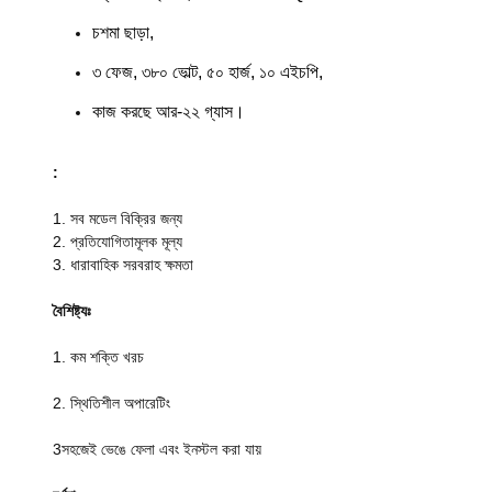
চশমা ছাড়া,
৩ ফেজ, ৩৮০ ভোল্ট, ৫০ হার্জ, ১০ এইচপি,
কাজ করছে আর-২২ গ্যাস।
:
1. সব মডেল বিক্রির জন্য
2. প্রতিযোগিতামূলক মূল্য
3. ধারাবাহিক সরবরাহ ক্ষমতা
বৈশিষ্ট্যঃ
1. কম শক্তি খরচ
2. স্থিতিশীল অপারেটিং
3সহজেই ভেঙে ফেলা এবং ইনস্টল করা যায়