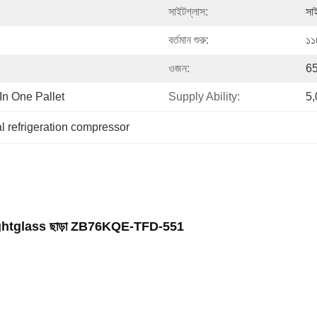
সাইটগ্লাস:
সা
বর্তমান শুরু:
১১
ওজন:
65
n One Pallet
Supply Ability:
5,
 refrigeration compressor
র Sightglass ছাড়া ZB76KQE-TFD-551