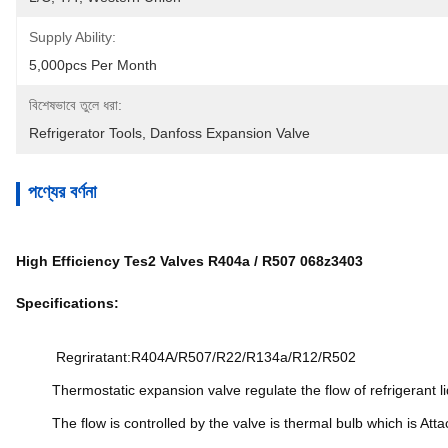
Supply Ability:
5,000pcs Per Month
বিশেষভাবে তুলে ধরা:
Refrigerator Tools
, 
Danfoss Expansion Valve
পণ্যের বর্ণনা
High Efficiency Tes2 Valves R404a / R507 068z3403
Specifications:
Regriratant:R404A/R507/R22/R134a/R12/R502
Thermostatic expansion valve regulate the flow of refrigerant l
The flow is controlled by the valve is thermal bulb which is Atta