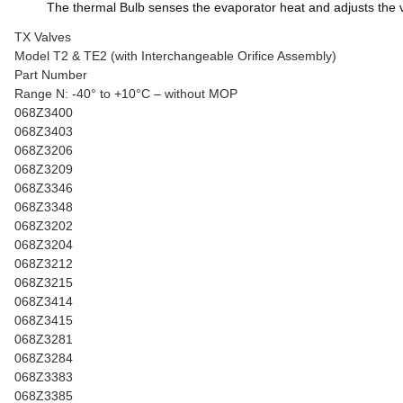
The thermal Bulb senses the evaporator heat and adjusts the val
TX Valves
Model T2 & TE2 (with Interchangeable Orifice Assembly)
Part Number
Range N: -40° to +10°C – without MOP
068Z3400
068Z3403
068Z3206
068Z3209
068Z3346
068Z3348
068Z3202
068Z3204
068Z3212
068Z3215
068Z3414
068Z3415
068Z3281
068Z3284
068Z3383
068Z3385