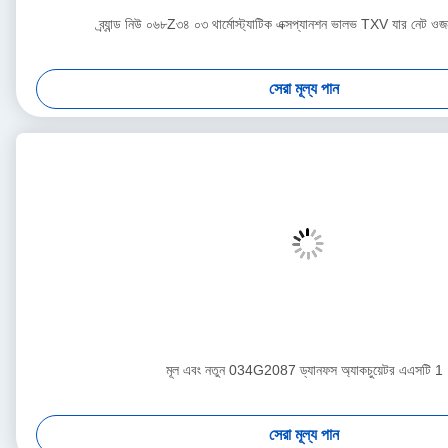
ব্র্যান্ড নিউ ০৬৮Z৩৪ ০৩ থার্মোস্ট্যাটিক এক্সপ্যানশন ভালভ TXV যার নেট 
সেরা মূল্য পান
মূল এবং নতুন 034G2087 ড্যানফস অ্যাকচুয়েটর এএসটি 1
সেরা মূল্য পান