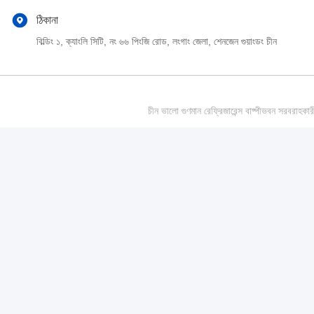
ঠিকানা
বিল্ডিং ১, ক্যাংলি সিটি, নং ৬৬ পিংজি রোড, লংগাং জেলা, শেনজেন গুয়াংডং চীন
চীন ভালো গুণমান রেফ্রিজারেন্স বাষ্পীভবন সর