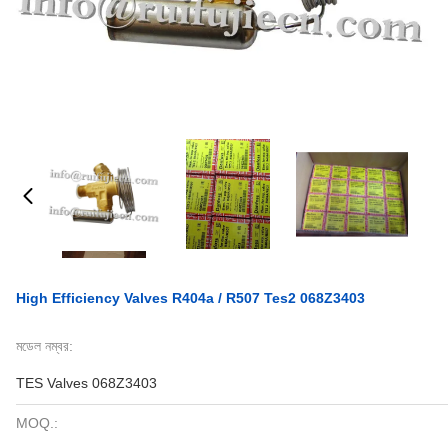
High Efficiency Valves R404a / R507 Tes2 068Z3403
মডেল নম্বর:
TES Valves 068Z3403
MOQ.: