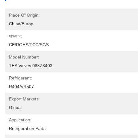
Place Of Origin:
China/Europ
সাক্ষ্যদান:
CE/ROHS/FCC/SGS
Model Number:
TES Valves 068Z3403
Refrigerant:
R404A/R507
Export Markets:
Global
Application:
Refrigeration Parts