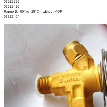
068Z3233
068Z3420
Range B: -60° to -25°C – without MOP
068Z3404