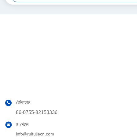
টেলিফোন
86-0755-82153336
ই-মেইল
info@ruifujiecn.com