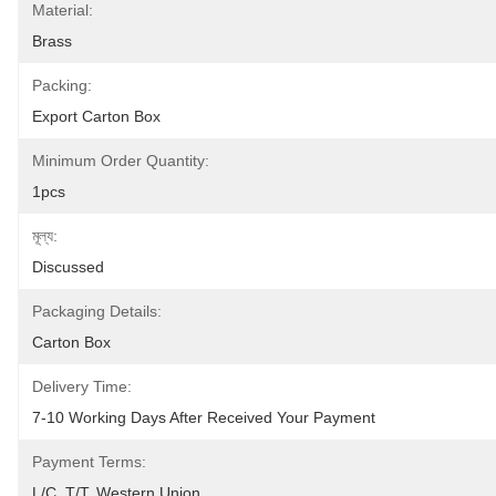
Material:
Brass
Packing:
Export Carton Box
Minimum Order Quantity:
1pcs
মূল্য:
Discussed
Packaging Details:
Carton Box
Delivery Time:
7-10 Working Days After Received Your Payment
Payment Terms:
L/C, T/T, Western Union