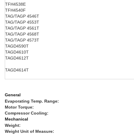
TFH4538E
TFH4540F
TAG/TAGP 4546T
TAG/TAGP 4553T
TAG/TAGP 4561T
TAG/TAGP 4568T
TAG/TAGP 4573T
TAGD4590T
TAGD4610T
TAGD4612T
TAGD4614T
General
Evaporating Temp. Range:
Motor Torque:
Compressor Cooling:
Mechanical
Weight:
Weight Unit of Measure: