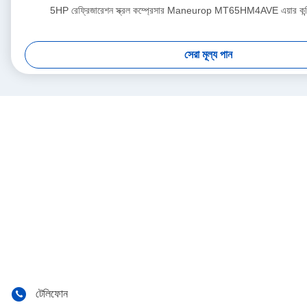
5HP রেফ্রিজারেশন স্ক্রল কম্প্রেসার Maneurop MT65HM4AVE এয়ার কন্ড
সেরা মূল্য পান
টেলিফোন