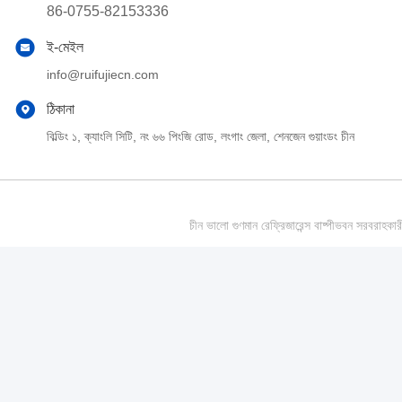
86-0755-82153336
ই-মেইল
info@ruifujiecn.com
ঠিকানা
বিল্ডিং ১, ক্যাংলি সিটি, নং ৬৬ পিংজি রোড, লংগাং জেলা, শেনজেন গুয়াংডং চীন
চীন ভালো গুণমান রেফ্রিজারেন্স বাষ্পীভবন সর