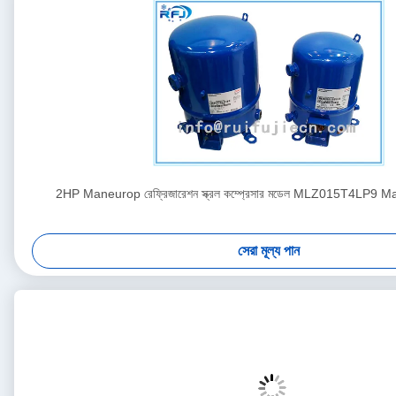
2HP Maneurop রেফ্রিজারেশন স্ক্রল কম্প্রেসার মডেল MLZ015T4LP9 Ma
সেরা মূল্য পান