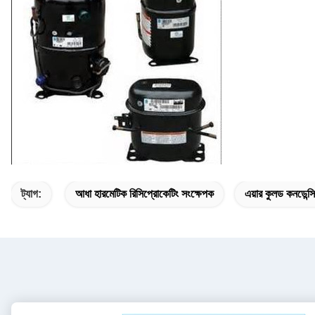
ট্যাগ:
আধা হারমেটিক রিসিপ্রোকেটিং সংক্ষেপক
এয়ার কুলড কনডেন্স