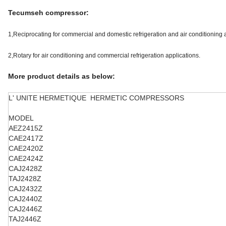
Tecumseh compressor:
1,Reciprocating for commercial and domestic refrigeration and air conditioning 
2,Rotary for air conditioning and commercial refrigeration applications.
More product details as below:
L' UNITE HERMETIQUE HERMETIC COMPRESSORS
MODEL
AEZ2415Z
CAE2417Z
CAE2420Z
CAE2424Z
CAJ2428Z
TAJ2428Z
CAJ2432Z
CAJ2440Z
CAJ2446Z
TAJ2446Z