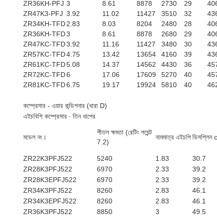
ZR36KH-PFJ
3
8.61
8878
2730
29
40
ZR47K3-PFJ
3.92
11.02
11427
3510
32
43
ZR34KH-TFD
2.83
8.03
8204
2480
28
40
ZR36KH-TFD
3
8.61
8878
2680
29
40
ZR47KC-TFD
3.92
11.16
11427
3480
30
43
ZR57KC-TFD
4.75
13.42
13654
4160
39
43
ZR61KC-TFD
5.08
14.37
14562
4430
36
45
ZR72KC-TFD
6
17.06
17609
5270
40
45
ZR81KC-TFD
6.75
19.17
19924
5810
40
46
কম্প্রেসার - এয়ার কন্ডিশনার (ধারা D)
এইচবিপি কম্প্রেসার ∙ তিন ধাপের
শীতল ক্ষমতা (রেটিং পয়েন্ট
মডেল নং।
নামমাত্র এইচপি
ডিসপ্লিন 
7.2)
ZR22K3PFJ522
5240
1.83
30.7
ZR28K3PFJ522
6970
2.33
39.2
ZR28K3EPFJ522
6970
2.33
39.2
ZR34K3PFJ522
8260
2.83
46.1
ZR34K3EPFJ522
8260
2.83
46.1
ZR36K3PFJ522
8850
3
49.5