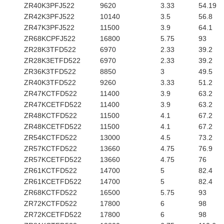
ZR40K3PFJ522
9620
3.33
54.19
ZR42K3PFJ522
10140
3.5
56.8
ZR47K3PFJ522
11500
3.9
64.1
ZR68KCPFJ522
16800
5.75
93
ZR28K3TFD522
6970
2.33
39.2
ZR28K3ETFD522
6970
2.33
39.2
ZR36K3TFD522
8850
3
49.5
ZR40K3TFD522
9260
3.33
51.2
ZR47KCTFD522
11400
3.9
63.2
ZR47KCETFD522
11400
3.9
63.2
ZR48KCTFD522
11500
4.1
67.2
ZR48KCETFD522
11500
4.1
67.2
ZR54KCTFD522
13000
4.5
73.2
ZR57KCTFD522
13660
4.75
76.9
ZR57KCETFD522
13660
4.75
76
ZR61KCTFD522
14700
5
82.4
ZR61KCETFD522
14700
5
82.4
ZR68KCTFD522
16500
5.75
93
ZR72KCTFD522
17800
6
98
ZR72KCETFD522
17800
6
98