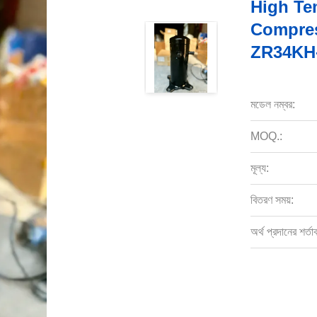
High Tem
Compres
ZR34KH-
মডেল নম্বর:
MOQ.:
মূল্য:
বিতরণ সময়:
অর্থ প্রদানের শর্তা