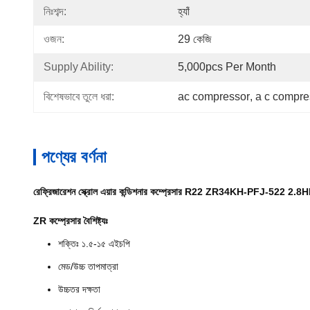
নিঃশব্দ:
হ্যাঁ
ওজন:
29 কেজি
Supply Ability:
5,000pcs Per Month
বিশেষভাবে তুলে ধরা:
ac compressor
, 
a c compre
পণ্যের বর্ণনা
রেফ্রিজারেশন স্ক্রোল এয়ার কন্ডিশনার কম্প্রেসার R22 ZR34KH-PFJ-522 2.
ZR কম্প্রেসার বৈশিষ্ট্যঃ
শক্তিঃ ১.৫-১৫ এইচপি
মেড/উচ্চ তাপমাত্রা
উচ্চতর দক্ষতা