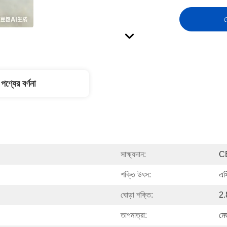
স
পণ্যের বর্ণনা
সাক্ষ্যদান:
C
শক্তি উৎস:
এস
ঘোড়া শক্তি:
2
তাপমাত্রা:
মে