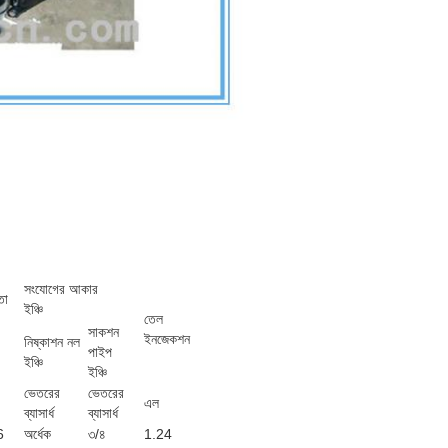
সংযোগের আকার
তা
ইঞ্চি
তেল
সাকশন
ইনজেকশন
নিষ্কাশন নল
পাইপ
ইঞ্চি
ইঞ্চি
ভেতরের
ভেতরের
এল
ব্যাসার্ধ
ব্যাসার্ধ
6
অর্ধেক
৩/৪
1.24