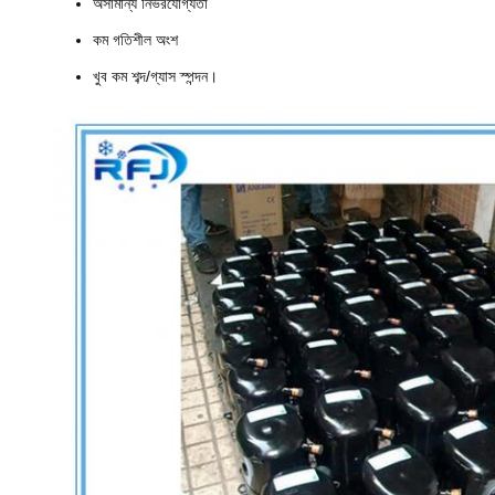
অসামান্য নির্ভরযোগ্যতা
কম গতিশীল অংশ
খুব কম শব্দ/গ্যাস স্পন্দন।