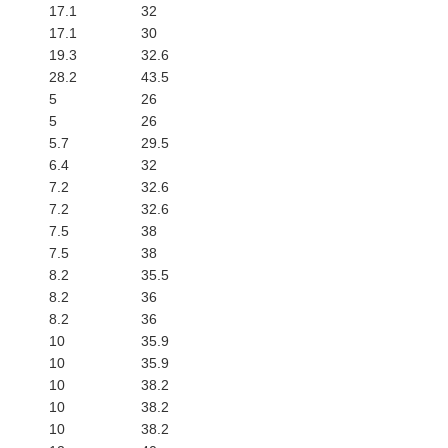
17.1
32
17.1
30
19.3
32.6
28.2
43.5
5
26
5
26
5.7
29.5
6.4
32
7.2
32.6
7.2
32.6
7.5
38
7.5
38
8.2
35.5
8.2
36
8.2
36
10
35.9
10
35.9
10
38.2
10
38.2
10
38.2