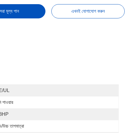
েরা মূল্য পান
এখনই যোগাযোগ করুন
E/UL
ি পাওয়ার
.8HP
ড/উচ্চ তাপমাত্রা