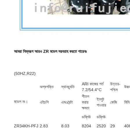
আমরা নিম্নরূপ আরও ZR মডেল সরবরাহ করতে পারেনঃ
(50HZ,R22)
ARI কাজের শর্ত
উত্তর-
অশ্বশক্তি
স্থানচ্যুতি
উচ্চ
7.2/54.4°C
পশ্চিম
শীতল
ইনপুট
মডেল নং।
এইচপি
এম৩/ঘন্টা
করার
কেজি
মিমি
পাওয়ার
ক্ষমতা
ডব্লিউ
ডব্লিউ
ZR34KH-PFJ
2.83
8.03
8204
2520
29
40