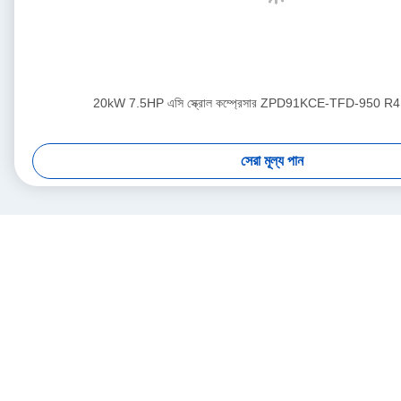
20kW 7.5HP এসি স্ক্রোল কম্প্রেসার ZPD91KCE-TFD-950 R41
সেরা মূল্য পান