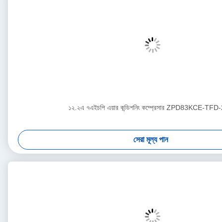
১২.২এ ৭এইচপি এয়ার কন্ডিশনিং কম্প্রেসার ZPD83KCE-TFD
সেরা মূল্য পান