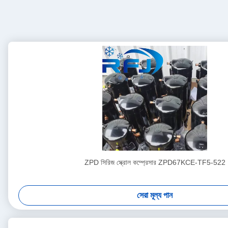
ZPD সিরিজ স্ক্রোল কম্প্রেসার ZPD67KCE-TF5-522
সেরা মূল্য পান