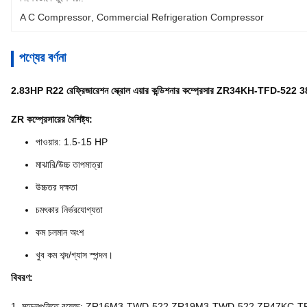
A C Compressor
, 
Commercial Refrigeration Compressor
পণ্যের বর্ণনা
2.83HP R22 রেফ্রিজারেশন স্ক্রোল এয়ার কন্ডিশনার কম্প্রেসার ZR34KH-TFD-522 
ZR কম্প্রেসারের বৈশিষ্ট্য:
পাওয়ার: 1.5-15 HP
মাঝারি/উচ্চ তাপমাত্রা
উচ্চতর দক্ষতা
চমৎকার নির্ভরযোগ্যতা
কম চলমান অংশ
খুব কম শব্দ/গ্যাস স্পন্দন।
বিবরণ:
1. মডেলগুলিতে রয়েছে: ZR16M3-TWD-522,ZR19M3-TWD-522,ZR47