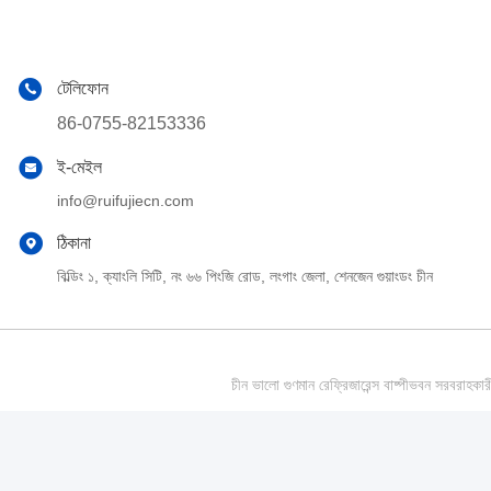
টেলিফোন
86-0755-82153336
ই-মেইল
info@ruifujiecn.com
ঠিকানা
বিল্ডিং ১, ক্যাংলি সিটি, নং ৬৬ পিংজি রোড, লংগাং জেলা, শেনজেন গুয়াংডং চীন
চীন ভালো গুণমান রেফ্রিজারেন্স বাষ্পীভবন সর