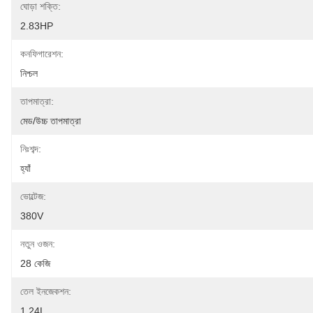
ঘোড়া শক্তি:
2.83HP
কনফিগারেশন:
নিশ্চল
তাপমাত্রা:
মেড/উচ্চ তাপমাত্রা
নিঃশব্দ:
হ্যাঁ
ভোল্টেজ:
380V
নতুন ওজন:
28 কেজি
তেল ইনজেকশন:
1.24L