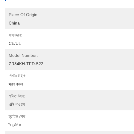
Place Of Origin:
China
সাক্ষ্যদান:
CE/UL
Model Number:
ZR34KH-TFD-522
পিস্টন টাইপ:
স্ক্রল করুন
শক্তি উৎস:
এসি পাওয়ার
ড্রাইভ মোড:
বৈদ্যুতিক