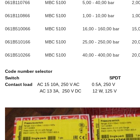
061B110766
MBC 5100
5,00 - 40,00 bar
2,0
061B110866
MBC 5100
1,00 - 10,00 bar
1,0
061B510066
MBC 5100
16,00 - 160,00 bar
15,
061B510166
MBC 5100
25,00 - 250,00 bar
20,
061B510266
MBC 5100
40,00 - 400,00 bar
20,
Code number selector
Switch SPDT
Contact load
AC 15 10A, 250 V AC 0.5A, 250 V
AC 13 3A, 250 V DC 12 W, 125 V