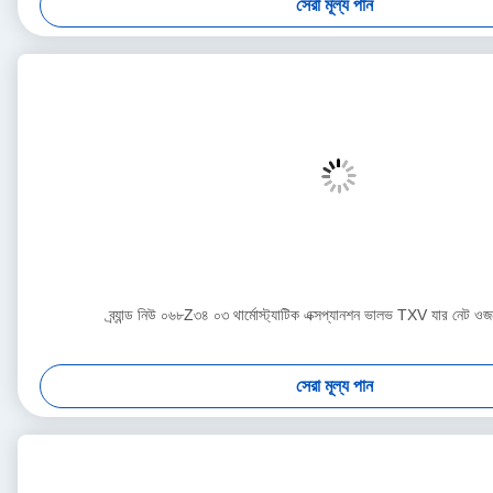
সেরা মূল্য পান
ব্র্যান্ড নিউ ০৬৮Z৩৪ ০৩ থার্মোস্ট্যাটিক এক্সপ্যানশন ভালভ TXV যার নেট 
সেরা মূল্য পান