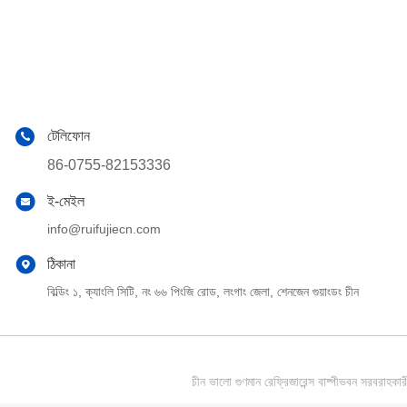
টেলিফোন
86-0755-82153336
ই-মেইল
info@ruifujiecn.com
ঠিকানা
বিল্ডিং ১, ক্যাংলি সিটি, নং ৬৬ পিংজি রোড, লংগাং জেলা, শেনজেন গুয়াংডং চীন
চীন ভালো গুণমান রেফ্রিজারেন্স বাষ্পীভবন সর