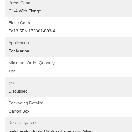
Press.conn:
G1/4 With Flange
Electr.conn:
Pg13.5EN 175301-803-A
Application:
For Marine
Minimum Order Quantity:
1pc
মূল্য:
Discussed
Packaging Details:
Carton Box
বিশেষভাবে তুলে ধরা:
Refrigerator Tools
, 
Danfoss Expansion Valve