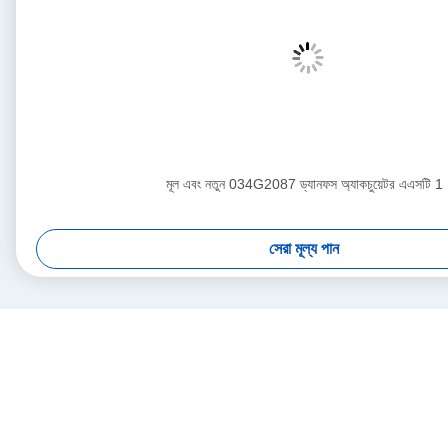
মূল এবং নতুন 034G2087 ড্যানফস অ্যাকচুয়েটর এএসটি 1
সেরা মূল্য পান