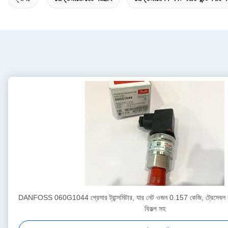
DANFOSS 060G1044 প্রেসার ট্রান্সমিটার, যার নেট ওজন 0.157 কেজি, ট্রেসেবল কা
বিকল্প সহ