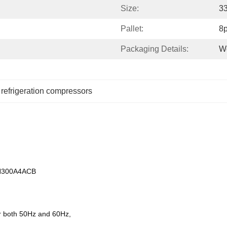
Size:
3
Pallet:
8p
Packaging Details:
W
 
refrigeration compressors
 SH300A4ACB
or both 50Hz and 60Hz,