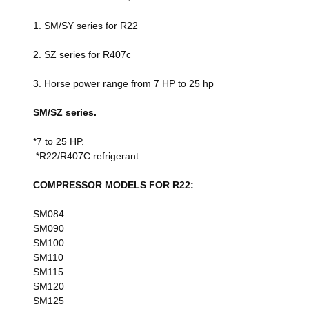
1. SM/SY series for R22
2. SZ series for R407c
3. Horse power range from 7 HP to 25 hp
SM/SZ series.
*7 to 25 HP.
*R22/R407C refrigerant
COMPRESSOR MODELS FOR R22:
SM084
SM090
SM100
SM110
SM115
SM120
SM125