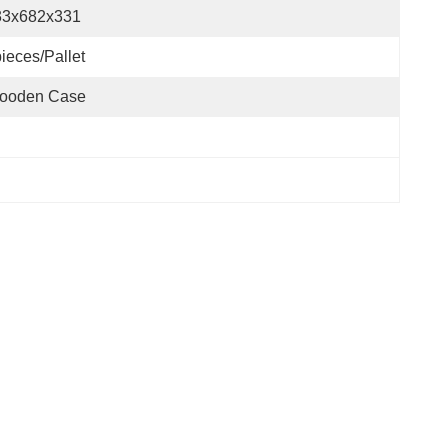
33x682x331
ieces/Pallet
ooden Case