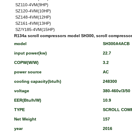
SZ110-4VM(9HP)
SZ120-4VM(10HP)
SZ148-4VM(12HP)
SZ161-4VM(13HP)
SZ/Y185-4VM(15HP)
R134a scroll compressors model SH300, scroll compressors
model
SH300A4ACB
input power(kw)
22.7
COPW(W/W)
3.2
power source
AC
cooling capacity(btu/h)
248300
voltage
380-460v/3/50
EER(Btu/h/W)
10.9
TYPE
SCROLL COM
Net Weight
157
year
2016