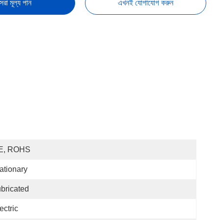
েরা মূল্য পান
এখনই যোগাযোগ করুন
E, ROHS
ationary
bricated
ectric