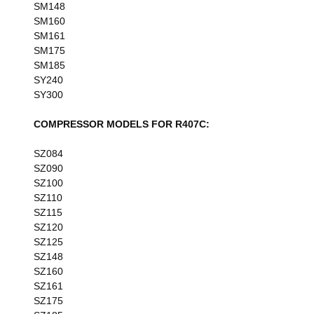
SM148
SM160
SM161
SM175
SM185
SY240
SY300
COMPRESSOR MODELS FOR R407C:
SZ084
SZ090
SZ100
SZ110
SZ115
SZ120
SZ125
SZ148
SZ160
SZ161
SZ175