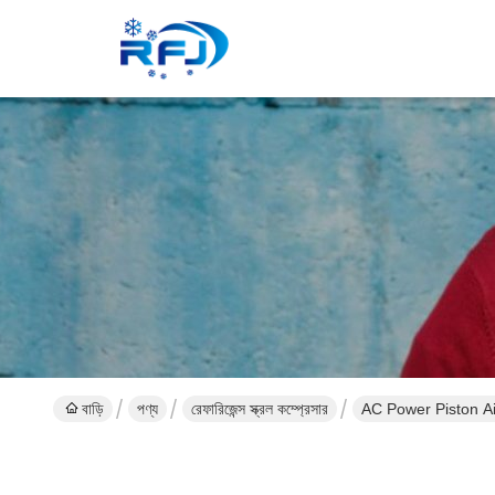
বাড়ি
পণ্য
রেফারিজেন্স স্ক্রল কম্প্রেসার
AC Power Piston A