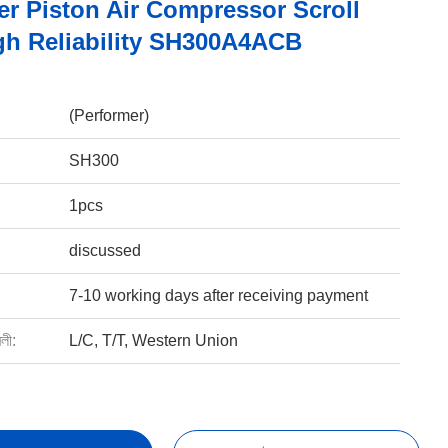
r Piston Air Compressor Scroll
gh Reliability SH300A4ACB
(Performer)
SH300
1pcs
discussed
7-10 working days after receiving payment
বলী:
L/C, T/T, Western Union