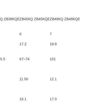
KQ ZB38KQE
ZB45KQ ZB45KQE
ZB48KQ ZB48KQE
6
7
17.2
18.8
5.5
67~74
101
11.50
12.1
16.1
17.0