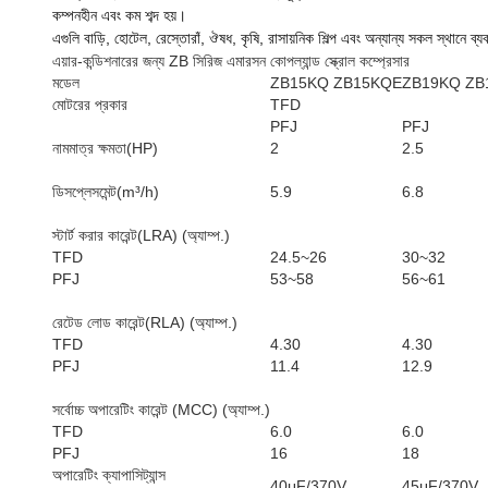
কম্পনহীন এবং কম শব্দ হয়।
এগুলি বাড়ি, হোটেল, রেস্তোরাঁ, ঔষধ, কৃষি, রাসায়নিক শিল্প এবং অন্যান্য সকল স্থানে ব
এয়ার-কন্ডিশনারের জন্য ZB সিরিজ এমারসন কোপল্যান্ড স্ক্রোল কম্প্রেসার
মডেল
ZB15KQ ZB15KQE
ZB19KQ ZB
মোটরের প্রকার
TFD
PFJ
PFJ
নামমাত্র ক্ষমতা(HP)
2
2.5
ডিসপ্লেসমেন্ট(m³/h)
5.9
6.8
স্টার্ট করার কারেন্ট(LRA) (অ্যাম্প.)
TFD
24.5~26
30~32
PFJ
53~58
56~61
রেটেড লোড কারেন্ট(RLA) (অ্যাম্প.)
TFD
4.30
4.30
PFJ
11.4
12.9
সর্বোচ্চ অপারেটিং কারেন্ট (MCC) (অ্যাম্প.)
TFD
6.0
6.0
PFJ
16
18
অপারেটিং ক্যাপাসিট্যান্স
40μF/370V
45μF/370V