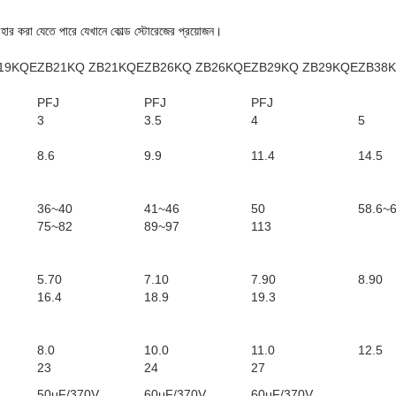
্যবহার করা যেতে পারে যেখানে কোল্ড স্টোরেজের প্রয়োজন।
19KQE
ZB21KQ ZB21KQE
ZB26KQ ZB26KQE
ZB29KQ ZB29KQE
ZB38
PFJ
PFJ
PFJ
3
3.5
4
5
8.6
9.9
11.4
14.5
36~40
41~46
50
58.6~6
75~82
89~97
113
5.70
7.10
7.90
8.90
16.4
18.9
19.3
8.0
10.0
11.0
12.5
23
24
27
50μF/370V
60μF/370V
60μF/370V