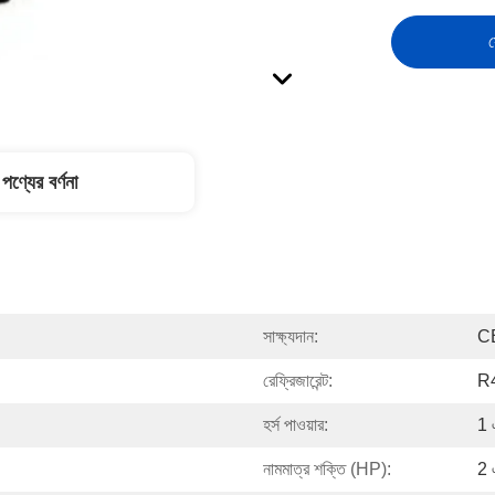
স
পণ্যের বর্ণনা
সাক্ষ্যদান:
C
রেফ্রিজারেন্ট:
R
হর্স পাওয়ার:
1 
নামমাত্র শক্তি (HP):
2 