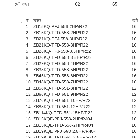
মোট ওজন
62
65
না
মডেল
প্রত
1
ZB15KQ-PFJ-558-2HP/R22
16
2
ZB15KQ-TFD-558-2HP/R22
16
3
ZB21KQ-PFJ-558-3HP/R22
16
4
ZB21KQ-TFD-558-3HP/R22
16
5
ZB26KQ-PFJ-558-3.5HP/R22
16
6
ZB26KQ-TFD-558-3.5HP/R22
16
7
ZB29KQ-TFD-558-4HP/R22
16
8
ZB38KQ-TFD-558-5HP/R22
16
9
ZB45KQ-TFD-558-6HP/R22
16
10
ZB48KQ-TFD-558-7HP/R22
16
11
ZB58KQ-TFD-551-8HP/R22
12
12
ZB66KQ-TFD-551-9HP/R22
12
13
ZB76KQ-TFD-551-10HP/R22
12
14
ZB88KQ-TFD-551-12HP/R22
12
15
ZB114KQ-TFD-551-15HP/R22
12
16
ZB15KQE-PFJ-558-2HP/R404
16
17
ZB15KQE-TFD-558-2HP/R404
16
18
ZB19KQE-PFJ-558-2.5HP/R404
16
19
ZB19KQE-TFD-558-2.5HP/R404
16