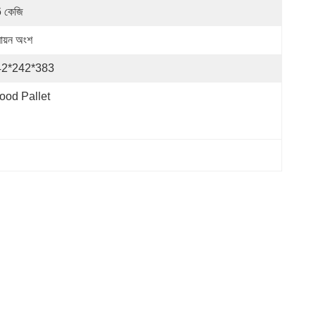
 কেজি
মায়ন অংশ
42*242*383
od Pallet