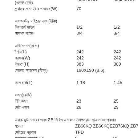
(একক-ফেজ)
ক্র্যাঙ্ককেস হিটার পাওয়ার(W)
70
অ্যাডাপ্টার বাইরের ব্যাস(ইঞ্চি)
ডিসচার্জ সাইজ
1/2
1/2
সাকশন সাইজ
3/4
3/4
ডাইমেনশন(মিমি.)
দৈর্ঘ্য(L)
242
242
প্রস্থ(W)
242
242
উচ্চতা(H)
383
389
সোলের অ্যাঙ্গেল (ছিদ্র)
190X190 (8.5)
তেল চার্জ(L)
1.18
1.45
ওজন(কেজি)
নিট ওজন
23
25
মোট ওজন
26
29
এয়ার-কন্ডিশনারের জন্য ZB সিরিজ এমারসন কোপল্যান্ড স্ক্রোল কম্প্রেসার
মডেল
ZB66KQ ZB66KQE
ZB76KQ ZB
মোটরের প্রকার
TFD