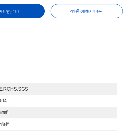
েরা মূল্য পান
এখনই যোগাযোগ করুন
E,ROHS,SGS
404
এইচপি
এইচপি