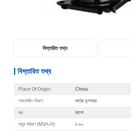
বিস্তারিত তথ্য
বিস্তারিত তথ্য
Place Of Origin:
China
প্যাকেজিং বিবরণ:
কাঠের তৃণশয্যা
রঙ:
কালো
বায়ুর পরিমাণ (m3/ঘণ্টা):
৫.৯২