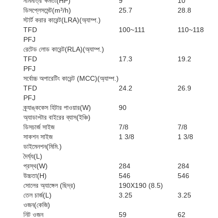
নামমাত্র ক্ষমতা(HP)
9
10
ডিসপ্লেসমেন্ট(m³/h)
25.7
28.8
স্টার্ট করার কারেন্ট(LRA)(অ্যাম্প.)
TFD
100~111
110~118
PFJ
রেটেড লোড কারেন্ট(RLA)(অ্যাম্প.)
TFD
17.3
19.2
PFJ
সর্বোচ্চ অপারেটিং কারেন্ট (MCC)(অ্যাম্প.)
TFD
24.2
26.9
PFJ
ক্র্যাঙ্ককেস হিটার পাওয়ার(W)
90
অ্যাডাপ্টার বাইরের ব্যাস(ইঞ্চি)
ডিসচার্জ সাইজ
7/8
7/8
সাকশন সাইজ
1 3/8
1 3/8
ডাইমেনশন(মিমি.)
দৈর্ঘ্য(L)
প্রস্থ(W)
284
284
উচ্চতা(H)
546
546
সোলের অ্যাঙ্গেল (ছিদ্র)
190X190 (8.5)
তেল চার্জ(L)
3.25
3.25
ওজন(কেজি)
নিট ওজন
59
62