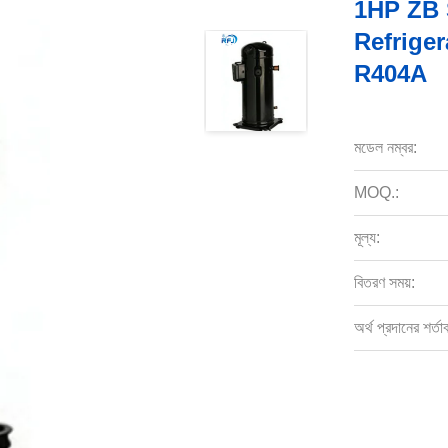
1HP ZB 
Refrige
R404A
মডেল নম্বর:
MOQ.:
মূল্য:
বিতরণ সময়:
অর্থ প্রদানের শর্তা