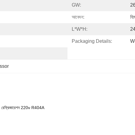
GW:
26
আবেদন:
হি
L*W*H:
2
Packaging Details:
Wo
ssor
ার রেফ্রিজারেশন 220v R404A