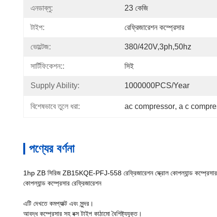
এনডাব্লু:
23 কেজি
টাইপ:
রেফ্রিজারেশন কম্প্রেসার
ভোল্টেজ:
380/420V,3ph,50hz
সার্টিফিকেশন::
সিই
Supply Ability:
1000000PCS/Year
বিশেষভাবে তুলে ধরা:
ac compressor
, 
a c compre
পণ্যের বর্ণনা
1hp ZB সিরিজ ZB15KQE-PFJ-558 রেফ্রিজারেশন স্ক্রোল কোপল্যান্ড কম্প্রেস
কোপল্যান্ড কম্প্রেসার রেফ্রিজারেশন
এটি দেখতে কমপ্যাক্ট এবং সুন্দর।
আবদ্ধ কম্প্রেসার সহ বক্স টাইপ কাঠামো বৈশিষ্ট্যযুক্ত।