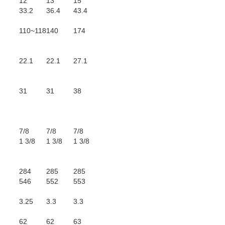
12
13
15
33.2
36.4
43.4
110~118
140
174
22.1
22.1
27.1
31
31
38
7/8
7/8
7/8
1 3/8
1 3/8
1 3/8
284
285
285
546
552
553
3.25
3.3
3.3
62
62
63