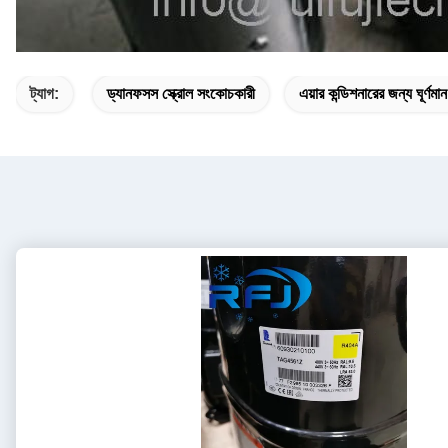
ট্যাগ:
ড্যানফসস স্ক্রোল সংকোচকারী
এয়ার কন্ডিশনারের জন্য ঘূর্ণম