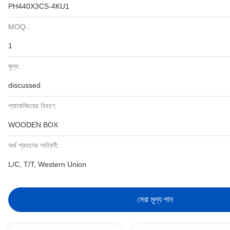
PH440X3CS-4KU1
MOQ.:
1
মূল্য:
discussed
প্যাকেজিংয়ের বিবরণ:
WOODEN BOX
অর্থ প্রদানের শর্তাবলী:
L/C, T/T, Western Union
সেরা মূল্য পান