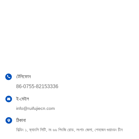
টেলিফোন
86-0755-82153336
ই-মেইল
info@ruifujiecn.com
ঠিকানা
বিল্ডিং ১, ক্যাংলি সিটি, নং ৬৬ পিংজি রোড, লংগাং জেলা, শেনজেন গুয়াংডং চীন