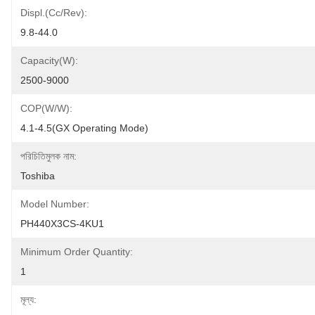
Displ.(Cc/rev):
9.8-44.0
Capacity(W):
2500-9000
COP(W/W):
4.1-4.5(GX Operating Mode)
পরিচিতিমুলক নাম:
Toshiba
Model Number:
PH440X3CS-4KU1
Minimum Order Quantity:
1
মূল্য: