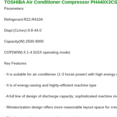
TOSHIBA Air Conditioner Compressor PH440X3C
Parameters
Refrigerant:R22,R410A
Displ.(Cc/rev):9.8-44.0
Capacity(W):2500-9000
COP(W/W):4.1-4.5(GX operating mode)
Key Features
· It is suitable for air conditioner (1-3 horse power) with high energy 
· It is of energy-saving and highly-efficient machine type
· A full line of design of discharge capacity; sophisticated machine mo
· Miniaturization design offers more reasonable layout space for cre