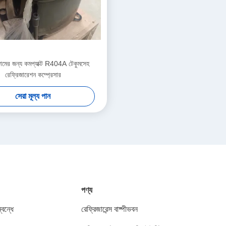
্জামের জন্য কমপ্যাক্ট R404A টেকুমসেহ
রেফ্রিজারেশন কম্প্রেসার
সেরা মূল্য পান
পণ্য
বন্ধে
রেফ্রিজারেন্স বাষ্পীভবন