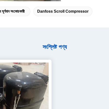
য ঘূর্ণমান সংকোচকারী
Danfoss Scroll Compressor
সংশ্লিষ্ট পণ্য