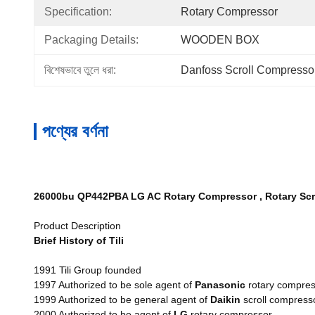
Specification:
Rotary Compressor
Packaging Details:
WOODEN BOX
বিশেষভাবে তুলে ধরা:
Danfoss Scroll Compresso
পণ্যের বর্ণনা
26000bu QP442PBA LG AC Rotary Compressor , Rotary Scr
Product Description
Brief History of Tili
1991 Tili Group founded
1997 Authorized to be sole agent of
Panasonic
rotary compres
1999 Authorized to be general agent of
Daikin
scroll compress
2000 Authorized to be agent of
LG
rotary compressor