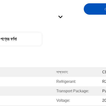
স
পণ্যের বর্ণনা
সাক্ষ্যদান:
C
Refrigerant:
R
Transport Package:
Pa
Voltage:
2