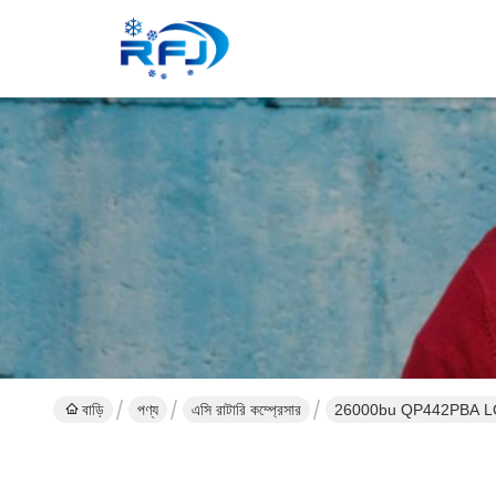
বাড়ি
পণ্য
এসি রাটারি কম্প্রেসার
26000bu QP442PBA LG 