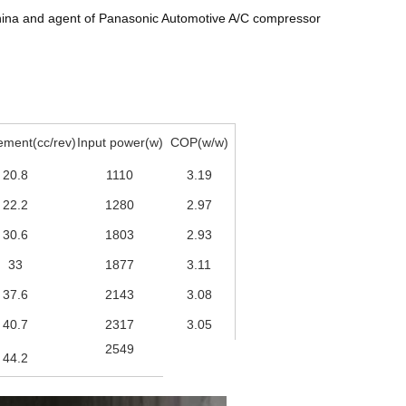
China and agent of Panasonic Automotive A/C compressor
ement(cc/rev)
Input power(w)
COP(w/w)
20.8
1110
3.19
22.2
1280
2.97
30.6
1803
2.93
33
1877
3.11
37.6
2143
3.08
40.7
2317
3.05
2549
44.2