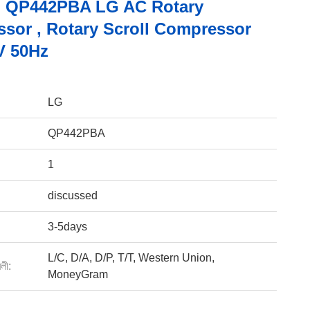
 QP442PBA LG AC Rotary
sor , Rotary Scroll Compressor
V 50Hz
LG
QP442PBA
1
discussed
3-5days
L/C, D/A, D/P, T/T, Western Union,
বলী:
MoneyGram