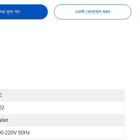
েরা মূল্য পান
এখনই যোগাযোগ করুন
E
22
llet
00-220V 50Hz