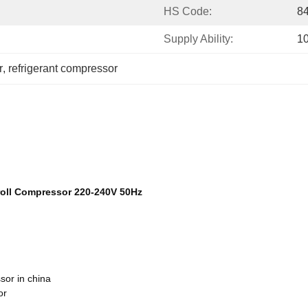
HS Code:
8
Supply Ability:
1
r
, 
refrigerant compressor
oll Compressor 220-240V 50Hz
sor in china
or