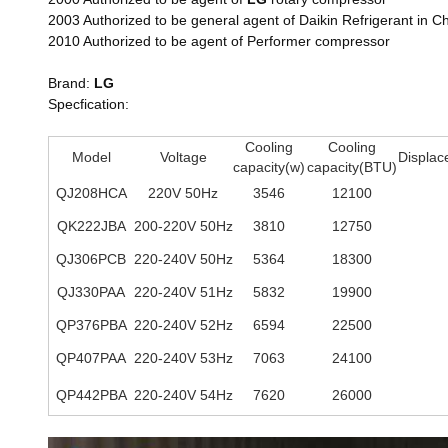
2003 Authorized to be general agent of Daikin Refrigerant in 
2010 Authorized to be agent of
Performer compressor
Brand:
LG
Specfication:
Cooling
Cooling
Model
Voltage
Displac
capacity(w)
capacity(BTU)
QJ208HCA
220V 50Hz
3546
12100
QK222JBA
200-220V 50Hz
3810
12750
QJ306PCB
220-240V 50Hz
5364
18300
QJ330PAA
220-240V 51Hz
5832
19900
QP376PBA
220-240V 52Hz
6594
22500
QP407PAA
220-240V 53Hz
7063
24100
QP442PBA
220-240V 54Hz
7620
26000