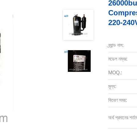
26000bu
Compres
220-240
ব্র্যান্ড নাম:
মডেল নম্বর:
MOQ.:
মূল্য:
বিতরণ সময়:
অর্থ প্রদানের শর্তা