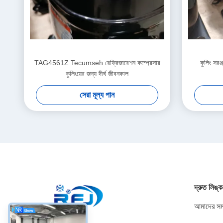
TAG4561Z Tecumseh রেফ্রিজারেশন কম্প্রেসার
কুলিং সরঞ
কুলিংয়ের জন্য দীর্ঘ জীবনকাল
সেরা মূল্য পান
দ্রুত লিঙ্ক
আমাদের সম্