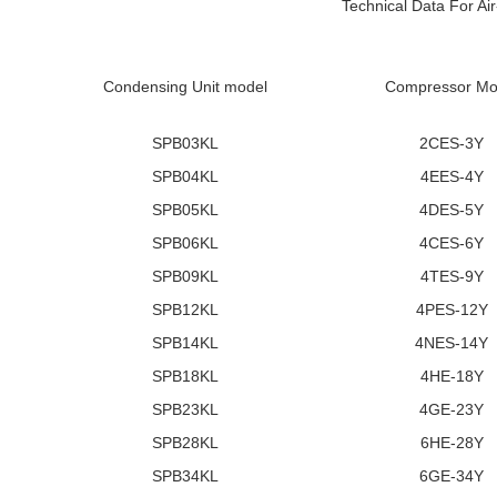
Technical Data For A
Condensing Unit model
Compressor Mo
SPB03KL
2CES-3Y
SPB04KL
4EES-4Y
SPB05KL
4DES-5Y
SPB06KL
4CES-6Y
SPB09KL
4TES-9Y
SPB12KL
4PES-12Y
SPB14KL
4NES-14Y
SPB18KL
4HE-18Y
SPB23KL
4GE-23Y
SPB28KL
6HE-28Y
SPB34KL
6GE-34Y