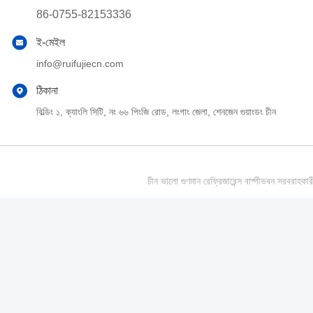
86-0755-82153336
ই-মেইল
info@ruifujiecn.com
ঠিকানা
বিল্ডিং ১, ক্যাংলি সিটি, নং ৬৬ পিংজি রোড, লংগাং জেলা, শেনজেন গুয়াংডং চীন
চীন ভালো গুণমান রেফ্রিজারেন্স বাষ্পীভবন সর