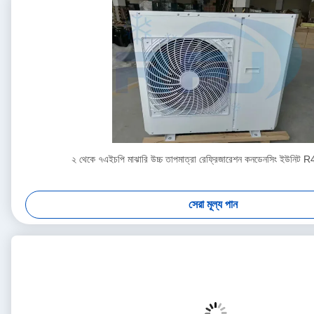
২ থেকে ৭এইচপি মাঝারি উচ্চ তাপমাত্রা রেফ্রিজারেশন কনডেনসিং ইউনি
সেরা মূল্য পান