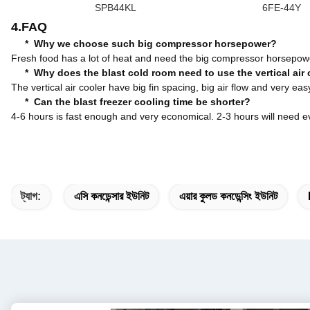
SPB44KL
6FE-44Y
4.FAQ
* Why we choose such big compressor horsepower?
Fresh food has a lot of heat and need the big compressor horsepowe
* Why does the blast cold room need to use the vertical air 
The vertical air cooler have big fin spacing, big air flow and very easy 
* Can the blast freezer cooling time be shorter?
4-6 hours is fast enough and very economical. 2-3 hours will nee
ট্যাগ:
এসি কনডেন্সার ইউনিট
এয়ার কুলড কনডেন্সিং ইউনিট