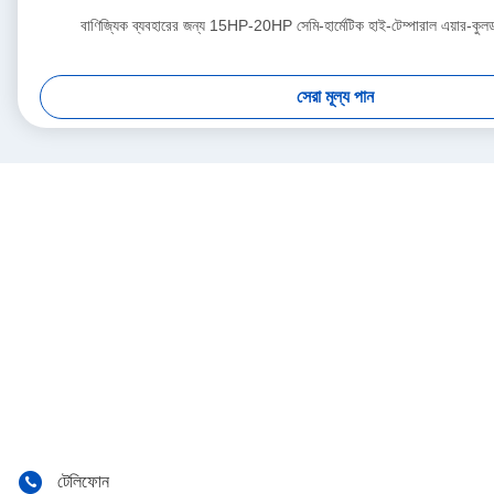
বাণিজ্যিক ব্যবহারের জন্য 15HP-20HP সেমি-হার্মেটিক হাই-টেম্পারাল এয়ার-কু
সেরা মূল্য পান
টেলিফোন