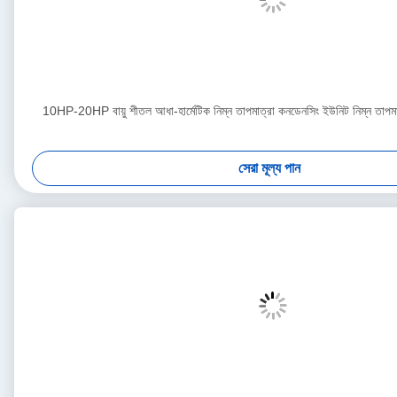
10HP-20HP বায়ু শীতল আধা-হার্মেটিক নিম্ন তাপমাত্রা কনডেনসিং ইউনিট নিম্ন তাপমাত
সেরা মূল্য পান