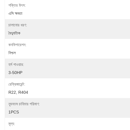
শক্তির উৎস:
এসি ক্ষমতা
চালানোর ধরণ:
বৈদ্যুতিক
কনফিগারেশন:
নিশ্চল
হর্স পাওয়ার:
3-50HP
রেফ্রিজারেন্ট:
R22, R404
ন্যূনতম চাহিদার পরিমাণ:
1PCS
মূল্য: