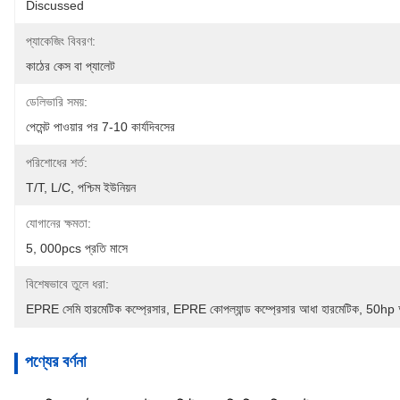
Discussed
প্যাকেজিং বিবরণ:
কাঠের কেস বা প্যালেট
ডেলিভারি সময়:
পেমেন্ট পাওয়ার পর 7-10 কার্যদিবসের
পরিশোধের শর্ত:
T/T, L/C, পশ্চিম ইউনিয়ন
যোগানের ক্ষমতা:
5, 000pcs প্রতি মাসে
বিশেষভাবে তুলে ধরা:
EPRE সেমি হারমেটিক কম্প্রেসার
, 
EPRE কোপল্যান্ড কম্প্রেসার আধা হারমেটিক
, 
50hp আধ
পণ্যের বর্ণনা