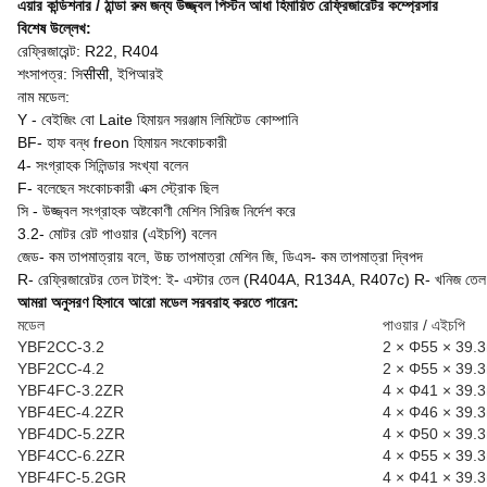
এয়ার কন্ডিশনার / ঠান্ডা রুম জন্য উজ্জ্বল পিস্টন আধা হিমায়িত রেফ্রিজারেটর কম্প্রেসার
বিশেষ উল্লেখ:
রেফ্রিজারেন্ট: R22, R404
শংসাপত্র: সিसीसी, ইপিআরই
নাম মডেল:
Y - বেইজিং বো Laite হিমায়ন সরঞ্জাম লিমিটেড কোম্পানি
BF- হাফ বন্ধ freon হিমায়ন সংকোচকারী
4- সংগ্রাহক সিলিন্ডার সংখ্যা বলেন
F- বলেছেন সংকোচকারী এক্স স্ট্রোক ছিল
সি - উজ্জ্বল সংগ্রাহক অষ্টকোণী মেশিন সিরিজ নির্দেশ করে
3.2- মোটর রেট পাওয়ার (এইচপি) বলেন
জেড- কম তাপমাত্রায় বলে, উচ্চ তাপমাত্রা মেশিন জি, ডিএস- কম তাপমাত্রা দ্বিপদ
R- রেফ্রিজারেটর তেল টাইপ: ই- এস্টার তেল (R404A, R134A, R407c) R- খনিজ ত
আমরা অনুসরণ হিসাবে আরো মডেল সরবরাহ করতে পারেন:
মডেল
পাওয়ার / এইচপি
YBF2CC-3.2
2 × Φ55 × 39
YBF2CC-4.2
2 × Φ55 × 39
YBF4FC-3.2ZR
4 × Φ41 × 39
YBF4EC-4.2ZR
4 × Φ46 × 39
YBF4DC-5.2ZR
4 × Φ50 × 39
YBF4CC-6.2ZR
4 × Φ55 × 39
YBF4FC-5.2GR
4 × Φ41 × 39