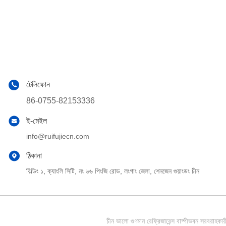
টেলিফোন
86-0755-82153336
ই-মেইল
info@ruifujiecn.com
ঠিকানা
বিল্ডিং ১, ক্যাংলি সিটি, নং ৬৬ পিংজি রোড, লংগাং জেলা, শেনজেন গুয়াংডং চীন
চীন ভালো গুণমান রেফ্রিজারেন্স বাষ্পীভবন সর