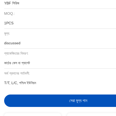
YBF সিরিজ
MOQ.:
1PCS
মূল্য:
discussed
প্যাকেজিংয়ের বিবরণ:
কাঠের কেস বা প্যালেট
অর্থ প্রদানের শর্তাবলী:
T/T, L/C, পশ্চিম ইউনিয়ন
সেরা মূল্য পান