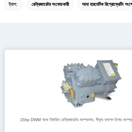
ট্যাগ:
রেফ্রিজারেটর সংকোচকারী
আধা হারমেটিক রিপ্রোক্রেটিং সংক
15hp DWM আধা হিমায়িত রেফ্রিজারেটর কম্প্রেসার, সীফুড ফ্যাশন চিলার কম্