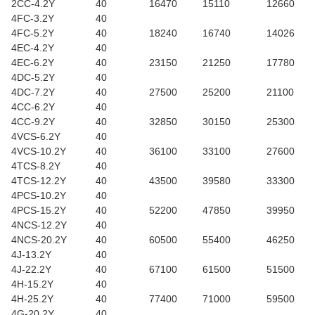
2CC-4.2Y
40
16470
15110
12660
4FC-3.2Y
40
4FC-5.2Y
40
18240
16740
14026
4EC-4.2Y
40
4EC-6.2Y
40
23150
21250
17780
4DC-5.2Y
40
4DC-7.2Y
40
27500
25200
21100
4CC-6.2Y
40
4CC-9.2Y
40
32850
30150
25300
4VCS-6.2Y
40
4VCS-10.2Y
40
36100
33100
27600
4TCS-8.2Y
40
4TCS-12.2Y
40
43500
39580
33300
4PCS-10.2Y
40
4PCS-15.2Y
40
52200
47850
39950
4NCS-12.2Y
40
4NCS-20.2Y
40
60500
55400
46250
4J-13.2Y
40
4J-22.2Y
40
67100
61500
51500
4H-15.2Y
40
4H-25.2Y
40
77400
71000
59500
4G-20.2Y
40