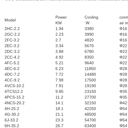
Power
Cooling
conn
Model
KW
W
air i
2HC-2.2
1.94
3380
Φ16
2GC-2.2
2.23
3990
Φ16
2FC-3.2
2.7
4820
Φ16
2EC-3.2
3.34
5670
Φ22
2DC-3.2
3.88
6780
Φ22
2CC-4.2
4.92
8350
Φ22
4FC-5.2
5.21
9640
Φ22
4EC-6.2
6.23
11850
Φ28
4DC-7.2
7.72
14480
Φ28
4CC-9.2
7.98
17500
Φ28
4VCS-10.2
7.91
19190
Φ28
4TCS12.2
9.85
23150
Φ35
4PCS-15.2
11.2
27700
Φ35
4NCS-20.2
14.1
32150
Φ42
4H-25.2
18.1
42250
Φ54
4G-30.2
21.1
48500
Φ54
6J-33.2
23.3
54700
Φ54
6H-35.2
26.7
63400
Φ54