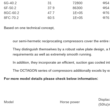
6G-40.2
31
72800
Φ54
6F-50.2
37.9
86300
Φ54
8GC-60.2
47.7
1E+05
Φ76
8FC-70.2
60.5
1E+05
Φ76
Based on one technical concept,
our semi-hermetic reciprocating compressors cover the entire s
They distinguish themselves by a robust valve plate design, a 
requirements as well as extremely smooth running.
In addition, they incorporate an efficient, suction gas cooled i
The OCTAGON series of compressors additionally excels by e
For more model details please check below information:
Displa
Model
Horse power
(50hz)