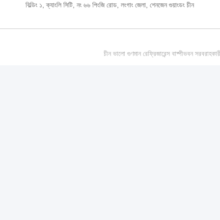
বিল্ডিং ১, ক্যাংলি সিটি, নং ৬৬ পিংজি রোড, লংগাং জেলা, শেনজেন গুয়াংডং চীন
চীন ভালো গুণমান রেফ্রিজারেন্স বাষ্পীভবন সর