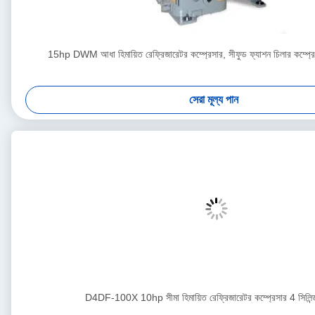
15hp DWM আধা হিমায়িত রেফ্রিজারেটর কম্প্রেসার, সীফুড ফ্যাশন চিলার কম্
সেরা মূল্য পান
D4DF-100X 10hp সীমা হিমায়িত রেফ্রিজারেটর কম্প্রেসার 4 সিল