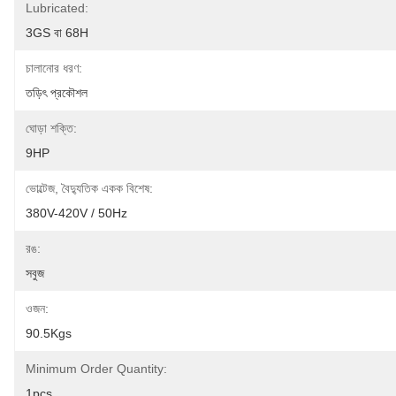
Lubricated:
3GS বা 68H
চালানোর ধরণ:
তড়িৎ প্রকৌশল
ঘোড়া শক্তি:
9HP
ভোল্টেজ, বৈদ্যুতিক একক বিশেষ:
380V-420V / 50Hz
রঙ:
সবুজ
ওজন:
90.5Kgs
Minimum Order Quantity:
1pcs