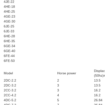
4JE-22
4HE-18
4HE-25
4GE-23
4GE-30
6JE-25
6JE-33
6HE-28
6HE-35
6GE-34
6GE-40
6FE-44
6FE-50
Displa
Model
Horse power
(50hz)
2DC-2.2
2
13.5
2DC-3.2
3
13.5
2CC-3.2
3
16.2
2CC-4.2
4
16.2
4DC-5.2
5
26.84