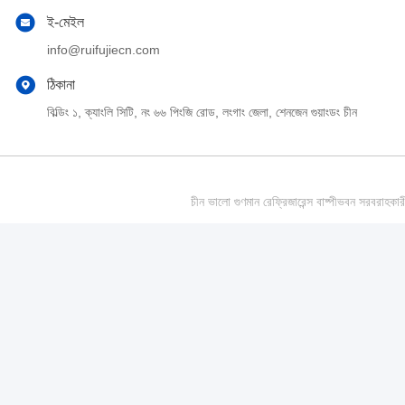
ই-মেইল
info@ruifujiecn.com
ঠিকানা
বিল্ডিং ১, ক্যাংলি সিটি, নং ৬৬ পিংজি রোড, লংগাং জেলা, শেনজেন গুয়াংডং চীন
চীন ভালো গুণমান রেফ্রিজারেন্স বাষ্পীভবন সর