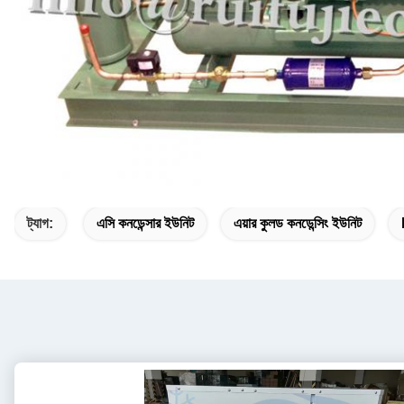
ট্যাগ:
এসি কনডেন্সার ইউনিট
এয়ার কুলড কনডেন্সিং ইউনিট