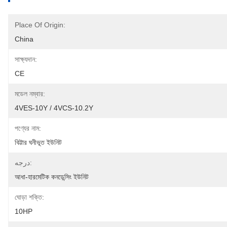
Place Of Origin:
China
সাক্ষ্যদান:
CE
মডেল নম্বার:
4VES-10Y / 4VCS-10.2Y
পণ্যের নাম:
বিট্টার ঘনীভূত ইউনিট
درجه:
আধা-হারমেটিক কনডেন্সিং ইউনিট
ঘোড়া শক্তি:
10HP