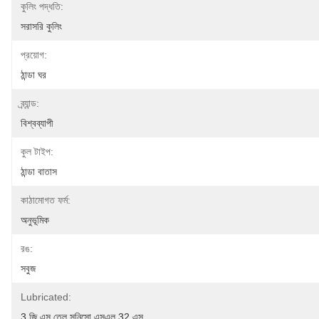
কুলিং পদ্ধতি:
সরাসরি কুলিং
প্রয়োগ:
ঠান্ডা ঘর
ব্র্যান্ড:
বিশ্বব্যাপী
কুল টাইপ:
ঠান্ডা বাতাস
কাঠামোগত ফর্ম:
অনুভূমিক
রঙ:
সবুজ
Lubricated:
3 জি এস তেল সুনিসো এসএল 32 এস