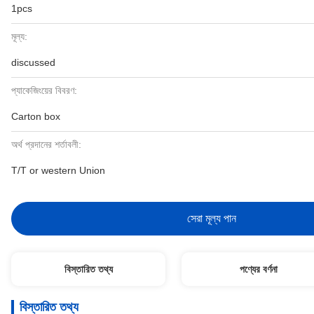
1pcs
মূল্য:
discussed
প্যাকেজিংয়ের বিবরণ:
Carton box
অর্থ প্রদানের শর্তাবলী:
T/T or western Union
সেরা মূল্য পান
বিস্তারিত তথ্য
পণ্যের বর্ণনা
বিস্তারিত তথ্য