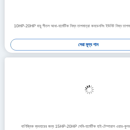
10HP-20HP বায়ু শীতল আধা-হার্মেটিক নিম্ন তাপমাত্রা কনডেনসিং ইউনিট নিম্ন তাপমাত
সেরা মূল্য পান
বাণিজ্যিক ব্যবহারের জন্য 15HP-20HP সেমি-হার্মেটিক হাই-টেম্পারাল এয়ার-কু