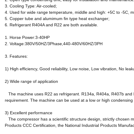
3. Cooling Type: Air-cooled;
4. Used for wide range temperature, middle and high: +5C to -5C, m
5. Copper tube and alumimum fin type heat exchanger;
6. Refrigerant R404A and R22 are both available.
1. Horse Power:3-40HP
2. Voltage:380V/50HZ/3Phase,440-480V/60HZ/3PH
3. Features:
1) High efficiency, Good reliability, Low noise, Low vibration, No lea
2) Wide range of application
The machine uses R22 as refrigerant. R134a, R404a, R407b and R4
requirement. The machine can be used at a low or high condensing
3) Excellent performance
The compressor has a scientific structure design, strictly chosen ma
Products CCC Certification, the National Industrial Products Manufa