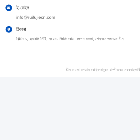
ই-মেইল
info@ruifujiecn.com
ঠিকানা
বিল্ডিং ১, ক্যাংলি সিটি, নং ৬৬ পিংজি রোড, লংগাং জেলা, শেনজেন গুয়াংডং চীন
চীন ভালো গুণমান রেফ্রিজারেন্স বাষ্পীভবন সর