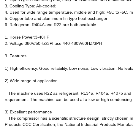
3. Cooling Type: Air-cooled;
4. Used for wide range temperature, middle and high: +5C to -5C, m
5. Copper tube and alumimum fin type heat exchanger;
6. Refrigerant R404A and R22 are both available.
1. Horse Power:3-40HP
2. Voltage:380V/50HZ/3Phase,440-480V/60HZ/3PH
3. Features:
1) High efficiency, Good reliability, Low noise, Low vibration, No lea
2) Wide range of application
The machine uses R22 as refrigerant. R134a, R404a, R407b and R4
requirement. The machine can be used at a low or high condensing
3) Excellent performance
The compressor has a scientific structure design, strictly chosen ma
Products CCC Certification, the National Industrial Products Manufa