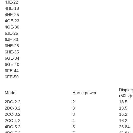
4JE-22
4HE-18
4HE-25
4GE-23
4GE-30
6JE-25
6JE-33
6HE-28
6HE-35
6GE-34
6GE-40
6FE-44
6FE-50
Displa
Model
Horse power
(50hz)
2DC-2.2
2
13.5
2DC-3.2
3
13.5
2CC-3.2
3
16.2
2CC-4.2
4
16.2
4DC-5.2
5
26.84