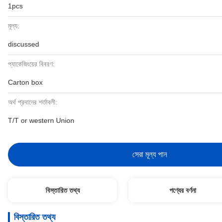
1pcs
মূল্য:
discussed
প্যাকেজিংয়ের বিবরণ:
Carton box
অর্থ প্রদানের শর্তাবলী:
T/T or western Union
সেরা মূল্য পান
বিস্তারিত তথ্য
পণ্যের বর্ণনা
বিস্তারিত তথ্য