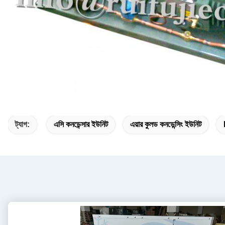
ট্যাগ:
এসি কনডেন্সার ইউনিট
এয়ার কুলড কনডেন্সিং ইউনিট