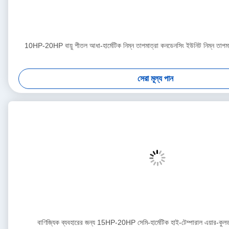
10HP-20HP বায়ু শীতল আধা-হার্মেটিক নিম্ন তাপমাত্রা কনডেনসিং ইউনিট নিম্ন তাপমাত
সেরা মূল্য পান
বাণিজ্যিক ব্যবহারের জন্য 15HP-20HP সেমি-হার্মেটিক হাই-টেম্পারাল এয়ার-কু