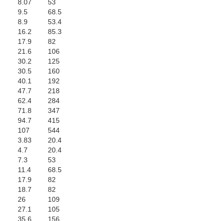
8.07
53
9.5
68.5
8.9
53.4
16.2
85.3
17.9
82
21.6
106
30.2
125
30.5
160
40.1
192
47.7
218
62.4
284
71.8
347
94.7
415
107
544
3.83
20.4
4.7
20.4
7.3
53
11.4
68.5
17.9
82
18.7
82
26
109
27.1
105
35.6
156