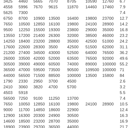
3425
4460
5665
7070
8705
10590
12760
6.7
4558
5996
7670
9615
11870
14460
17460
7.9
5625
7300
7.4
6750
8700
10900
13500
16400
19800
23700
12.7
7650
10500
12850
16100
19800
24100
28900
14.2
9500
12250
15500
19300
23800
29000
35000
16.8
13550
17200
21400
26300
32000
38500
46000
23.2
14250
18400
23200
28800
35000
42500
51000
24.2
17600
22600
28300
3500
42500
51500
62000
31.1
21200
27400
34500
43000
52500
64000
76500
36.2
26000
33500
42000
52000
63500
76500
92000
49.6
30500
39000
49000
60500
74000
89000
100000
55.2
36500
47000
59500
73500
90500
109500
100000
71
44000
56500
71500
88500
100000
13500
15800
84
1790
2330
2950
3700
4500
2.6
2410
3060
3820
4700
5700
3.2
4503
5918
5.5
56500
7250
9100
11250
13700
7.4
7650
10050
12850
16100
19800
24100
28900
10.5
9000
11700
14850
18600
22900
12.4
12900
16300
20300
24900
30500
16.3
14600
18500
23200
28700
35000
16.9
18900
23900
29700
36500
44000
21.7