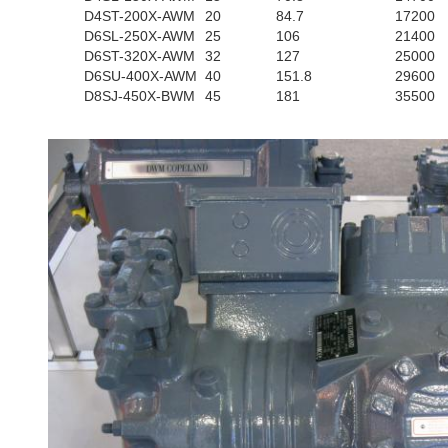
D4ST-200X-AWM
20
84.7
17200
D6SL-250X-AWM
25
106
21400
D6ST-320X-AWM
32
127
25000
D6SU-400X-AWM
40
151.8
29600
D8SJ-450X-BWM
45
181
35500