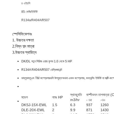
৪ এইচপি
85 কেজি/ইউনিট
R134a/R404A/R507
স্পেসিফিকেশনঃ
1. উচ্চতর দক্ষতা
2.নিম্ন শব্দ মাত্রা
3.উচ্চতর স্থায়িত্ব
DK/DL নতুন সিরিজ এয়ার কুলড 1.0 থেকে 5 HP
R134A R404A/R507 রেফ্রিজারেন্ট
ডাব্লুডাব্লুএম TM কম্প্রেসারগুলি উপযুক্ত
অথবা একক কম্প্রেসার, কনডেন্সিং ইউনিট বা মাল্টি-কম্প
স্থানচ্যুতি
বাষ্পীভবন তাপমাত্র
মডেল
নামঃ HP
m3/hr
- ৩৫
-৩০
DKSJ-15X-EWL
1.5
6.3
937
1260
DLE-20X-EWL
2
9.9
871
1430