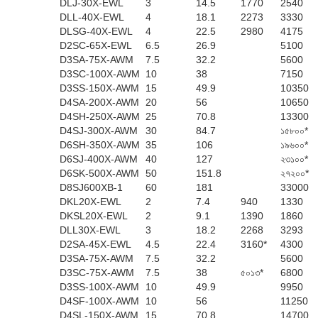
DLJ-30X-EWL
3
14.5
1770
2540
DLL-40X-EWL
4
18.1
2273
3330
DLSG-40X-EWL
4
22.5
2980
4175
D2SC-65X-EWL
6.5
26.9
5100
D3SA-75X-AWM
7.5
32.2
5600
D3SC-100X-AWM
10
38
7150
D3SS-150X-AWM
15
49.9
10350
D4SA-200X-AWM
20
56
10650
D4SH-250X-AWM
25
70.8
13300
D4SJ-300X-AWM
30
84.7
১৫৮০০*
D6SH-350X-AWM
35
106
১৯৬০০*
D6SJ-400X-AWM
40
127
২৩১০০*
D6SK-500X-AWM
50
151.8
২৭২০০*
D8SJ600XB-1
60
181
33000
DKL20X-EWL
2
7.4
940
1330
DKSL20X-EWL
2
9.1
1390
1860
DLL30X-EWL
3
18.2
2268
3293
D2SA-45X-EWL
4.5
22.4
3160*
4300
D3SA-75X-AWM
7.5
32.2
5600
D3SC-75X-AWM
7.5
38
৫০১৩*
6800
D3SS-100X-AWM
10
49.9
9950
D4SF-100X-AWM
10
56
11250
D4SL-150X-AWM
15
70.8
14700