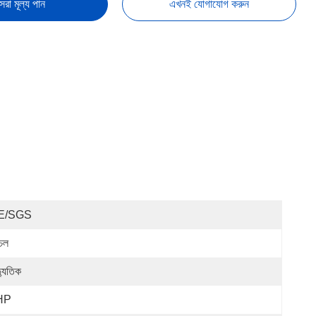
েরা মূল্য পান
এখনই যোগাযোগ করুন
E/SGS
্চল
্যুতিক
HP