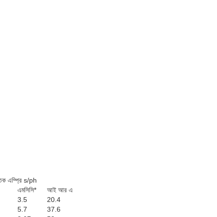
তিক এম্প্রি s/ph
এমসিসি*
আই আর এ
3.5
20.4
5.7
37.6