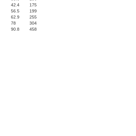
42.4
175
56.5
199
62.9
255
78
304
90.8
458