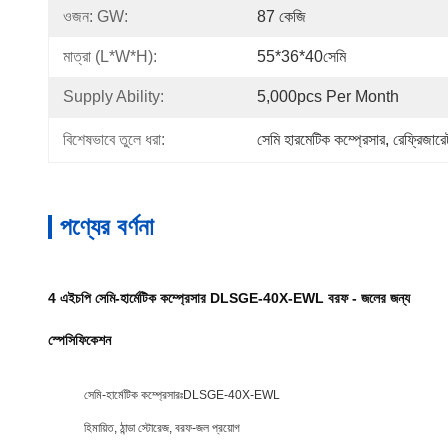
ওজন: GW:
87 কেজি
মাত্রা (l*w*h):
55*36*40সেমি
Supply Ability:
5,000pcs Per Month
বিশেষভাবে তুলে ধরা:
সেমি হারমেটিক কম্প্রেসার
, 
রেফ্রিজারে
পণ্যের বর্ণনা
4 এইচপি সেমি-হার্মেটিক কম্প্রেসার DLSGE-40X-EWL বরফ - জলের জন্য
স্পেসিফিকেশন
সেমি-হার্মেটিক কম্প্রেসারঃDLSGE-40X-EWL
হিমায়িত, ঠান্ডা স্টোরেজ, বরফ-জল প্রয়োগ