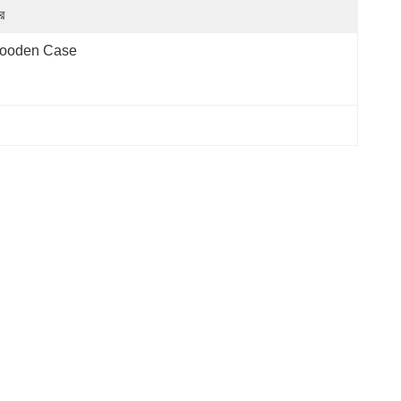
র
ooden Case