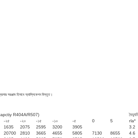
্রেসার সরঞ্জাম হিসাবে অ্যাপ্লিকেশন বিস্তৃত।
া (Capctiy R404A/R507)
বৈদ্যু
-২৫
-২০
-১৫
-১০
-৫
0
5
rla*
1635
2075
2595
3200
3905
3.2
20700
2810
3665
4655
5805
7130
8655
4.6