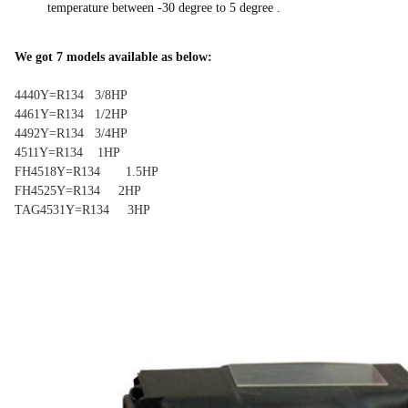
temperature between -30 degree to 5 degree .
We got 7 models available as below:
4440Y=R134 3/8HP
4461Y=R134 1/2HP
4492Y=R134 3/4HP
4511Y=R134 1HP
FH4518Y=R134 1.5HP
FH4525Y=R134 2HP
TAG4531Y=R134 3HP