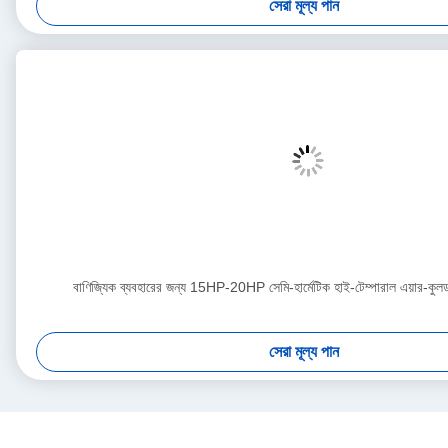
সেরা মূল্য পান
বাণিজ্যিক ব্যবহারের জন্য 15HP-20HP সেমি-হার্মেটিক হাই-টেম্পারাল এয়ার-কু
সেরা মূল্য পান