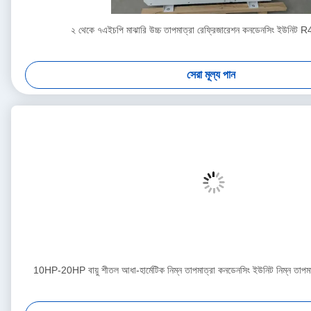
২ থেকে ৭এইচপি মাঝারি উচ্চ তাপমাত্রা রেফ্রিজারেশন কনডেনসিং ইউনি
সেরা মূল্য পান
10HP-20HP বায়ু শীতল আধা-হার্মেটিক নিম্ন তাপমাত্রা কনডেনসিং ইউনিট নিম্ন তাপমাত