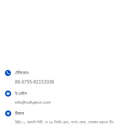
টেলিফোন
86-0755-82153336
ই-মেইল
info@ruifujiecn.com
ঠিকানা
বিল্ডিং ১, ক্যাংলি সিটি, নং ৬৬ পিংজি রোড, লংগাং জেলা, শেনজেন গুয়াংডং চীন