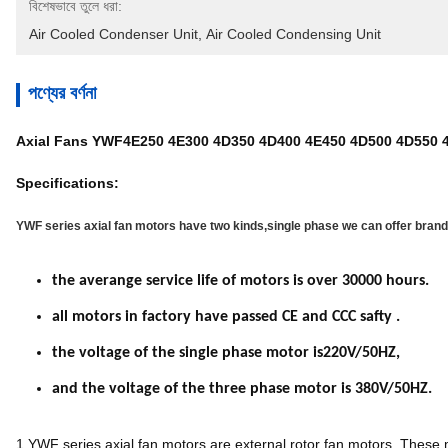
বিশেষভাবে তুলে ধরা:
Air Cooled Condenser Unit
, 
Air Cooled Condensing Unit
পণ্যের বর্ণনা
Axial Fans YWF4E250 4E300 4D350 4D400 4E450 4D500 4D550 
Specifications:
YWF series axial fan motors have two kinds,single phase we can offer br
the averange service life of motors is over 30000 hours.
all motors in factory have passed CE and CCC safty .
the voltage of the single phase motor is220V/50HZ,
and the voltage of the three phase motor is 380V/50HZ.
1.YWF series axial fan motors are external rotor fan motors. These m