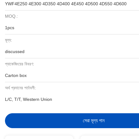
YWF4E250 4E300 4D350 4D400 4E450 4D500 4D550 4D600
MOQ.:
1pcs
মূল্য:
discussed
প্যাকেজিংয়ের বিবরণ:
Carton box
অর্থ প্রদানের শর্তাবলী:
L/C, T/T, Western Union
সেরা মূল্য পান