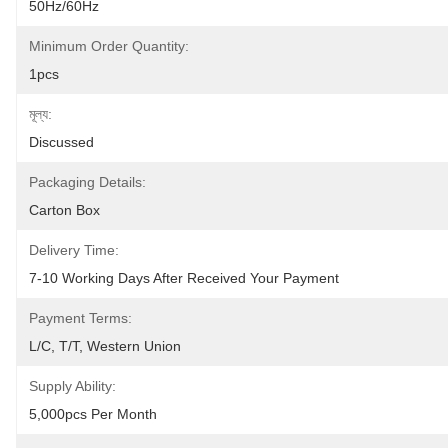
50Hz/60Hz
Minimum Order Quantity:
1pcs
মূল্য:
Discussed
Packaging Details:
Carton Box
Delivery Time:
7-10 Working Days After Received Your Payment
Payment Terms:
L/C, T/T, Western Union
Supply Ability:
5,000pcs Per Month