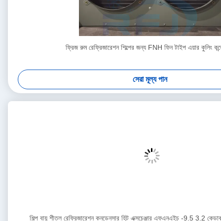
ফ্রিজ রুম রেফ্রিজারেশন শিল্পের জন্য FNH ফিন টাইপ এয়ার কুলিং কন্
সেরা মূল্য পান
শিল্প বায়ু শীতল রেফ্রিজারেশন কনডেনসার হিট এক্সচেঞ্জার এফএনএইচ -9.5 3.2 কেডাব