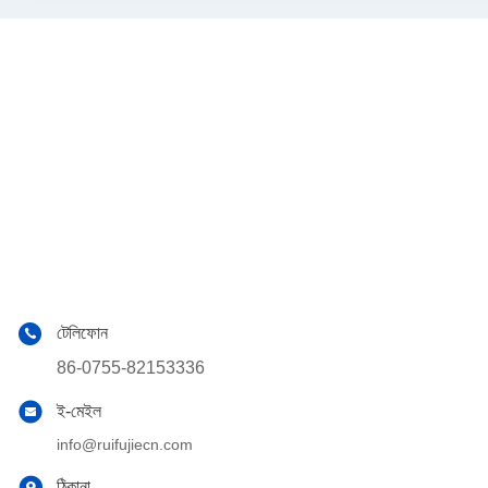
টেলিফোন
86-0755-82153336
ই-মেইল
info@ruifujiecn.com
ঠিকানা