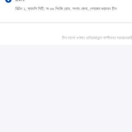
বিল্ডিং ১, ক্যাংলি সিটি, নং ৬৬ পিংজি রোড, লংগাং জেলা, শেনজেন গুয়াংডং চীন
চীন ভালো গুণমান রেফ্রিজারেন্স বাষ্পীভবন সর