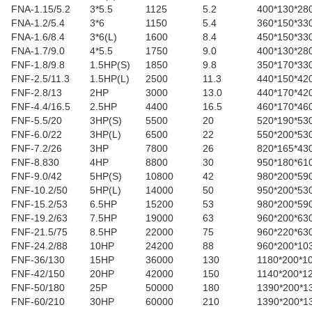
FNA-1.15/5.2
3*5.5
1125
5.2
400*130*28
FNA-1.2/5.4
3*6
1150
5.4
360*150*33
FNA-1.6/8.4
3*6(L)
1600
8.4
450*150*33
FNA-1.7/9.0
4*5.5
1750
9.0
400*130*28
FNF-1.8/9.8
1.5HP(S)
1850
9.8
350*170*33
FNF-2.5/11.3
1.5HP(L)
2500
11.3
440*150*42
FNF-2.8/13
2HP
3000
13.0
440*170*42
FNF-4.4/16.5
2.5HP
4400
16.5
460*170*46
FNF-5.5/20
3HP(S)
5500
20
520*190*53
FNF-6.0/22
3HP(L)
6500
22
550*200*53
FNF-7.2/26
3HP
7800
26
820*165*43
FNF-8.830
4HP
8800
30
950*180*61
FNF-9.0/42
5HP(S)
10800
42
980*200*59
FNF-10.2/50
5HP(L)
14000
50
950*200*53
FNF-15.2/53
6.5HP
15200
53
980*200*59
FNF-19.2/63
7.5HP
19000
63
960*200*63
FNF-21.5/75
8.5HP
22000
75
960*220*63
FNF-24.2/88
10HP
24200
88
960*200*10
FNF-36/130
15HP
36000
130
1180*200*1
FNF-42/150
20HP
42000
150
1140*200*1
FNF-50/180
25P
50000
180
1390*200*1
FNF-60/210
30HP
60000
210
1390*200*1