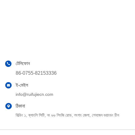
টেলিফোন
86-0755-82153336
ই-মেইল
info@ruifujiecn.com
ঠিকানা
বিল্ডিং ১, ক্যাংলি সিটি, নং ৬৬ পিংজি রোড, লংগাং জেলা, শেনজেন গুয়াংডং চীন