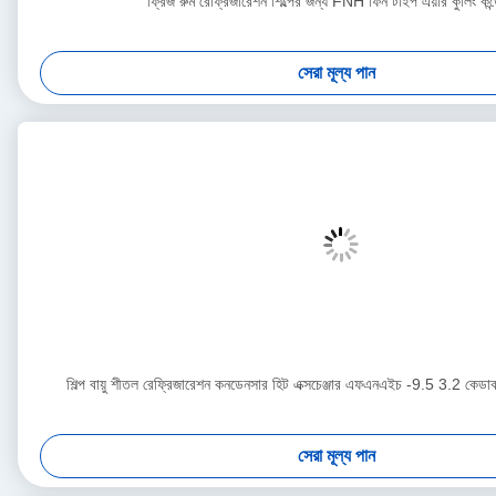
ফ্রিজ রুম রেফ্রিজারেশন শিল্পের জন্য FNH ফিন টাইপ এয়ার কুলিং কন্
সেরা মূল্য পান
শিল্প বায়ু শীতল রেফ্রিজারেশন কনডেনসার হিট এক্সচেঞ্জার এফএনএইচ -9.5 3.2 কেডাব
সেরা মূল্য পান