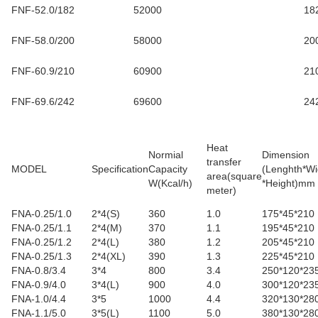
FNF-52.0/182
52000
18
FNF-58.0/200
58000
20
FNF-60.9/210
60900
21
FNF-69.6/242
69600
24
Heat
Normial
Dimension
transfer
MODEL
Specification
Capacity
(Lenghth*Wi
area(square
W(Kcal/h)
*Height)mm
meter
)
FNA-0.25/1.0
2*4(S)
360
1.0
175*45*210
FNA-0.25/1.1
2*4(M)
370
1.1
195*45*210
FNA-0.25/1.2
2*4(L)
380
1.2
205*45*210
FNA-0.25/1.3
2*4(XL)
390
1.3
225*45*210
FNA-0.8/3.4
3*4
800
3.4
250*120*23
FNA-0.9/4.0
3*4(L)
900
4.0
300*120*23
FNA-1.0/4.4
3*5
1000
4.4
320*130*28
FNA-1.1/5.0
3*5(L)
1100
5.0
380*130*28