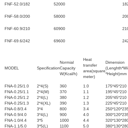
FNF-52.0/182
52000
18
FNF-58.0/200
58000
20
FNF-60.9/210
60900
21
FNF-69.6/242
69600
24
Heat
Normial
Dimension
transfer
MODEL
Specification
Capacity
(Lenghth*Wi
area(square
W(Kcal/h)
*Height)mm
meter
)
FNA-0.25/1.0
2*4(S)
360
1.0
175*45*210
FNA-0.25/1.1
2*4(M)
370
1.1
195*45*210
FNA-0.25/1.2
2*4(L)
380
1.2
205*45*210
FNA-0.25/1.3
2*4(XL)
390
1.3
225*45*210
FNA-0.8/3.4
3*4
800
3.4
250*120*23
FNA-0.9/4.0
3*4(L)
900
4.0
300*120*23
FNA-1.0/4.4
3*5
1000
4.4
320*130*28
FNA-1.1/5.0
3*5(L)
1100
5.0
380*130*28