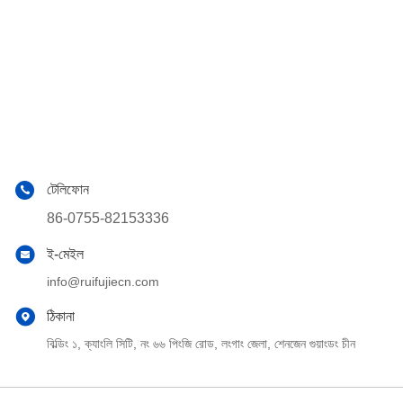
টেলিফোন
86-0755-82153336
ই-মেইল
info@ruifujiecn.com
ঠিকানা
বিল্ডিং ১, ক্যাংলি সিটি, নং ৬৬ পিংজি রোড, লংগাং জেলা, শেনজেন গুয়াংডং চীন