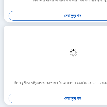
ফ্রিজ রুম রেফ্রিজারেশন শিল্পের জন্য FNH ফিন টাইপ এয়ার কুলিং কন্
সেরা মূল্য পান
শিল্প বায়ু শীতল রেফ্রিজারেশন কনডেনসার হিট এক্সচেঞ্জার এফএনএইচ -9.5 3.2 কেডাব
সেরা মূল্য পান