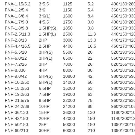
FNA-1.15/5.2
3*5.5
1125
5.2
400*130*28
FNA-1.2/5.4
3*6
1150
5.4
360*150*33
FNA-1.6/8.4
3*6(L)
1600
8.4
450*150*33
FNA-1.7/9.0
4*5.5
1750
9.0
400*130*28
FNF-1.8/9.8
1.5HP(S)
1850
9.8
350*170*33
FNF-2.5/11.3
1.5HP(L)
2500
11.3
440*150*42
FNF-2.8/13
2HP
3000
13.0
440*170*42
FNF-4.4/16.5
2.5HP
4400
16.5
460*170*46
FNF-5.5/20
3HP(S)
5500
20
520*190*53
FNF-6.0/22
3HP(L)
6500
22
550*200*53
FNF-7.2/26
3HP
7800
26
820*165*43
FNF-8.830
4HP
8800
30
950*180*61
FNF-9.0/42
5HP(S)
10800
42
980*200*59
FNF-10.2/50
5HP(L)
14000
50
950*200*53
FNF-15.2/53
6.5HP
15200
53
980*200*59
FNF-19.2/63
7.5HP
19000
63
960*200*63
FNF-21.5/75
8.5HP
22000
75
960*220*63
FNF-24.2/88
10HP
24200
88
960*200*10
FNF-36/130
15HP
36000
130
1180*200*1
FNF-42/150
20HP
42000
150
1140*200*1
FNF-50/180
25P
50000
180
1390*200*1
FNF-60/210
30HP
60000
210
1390*200*1