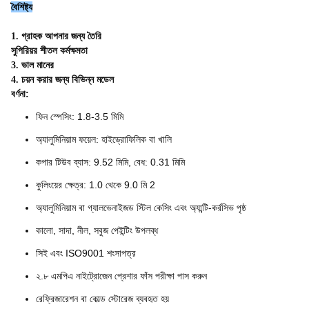
বৈশিষ্ট্য
1. গ্রাহক আপনার জন্য তৈরি
সুপিরিয়র শীতল কর্মক্ষমতা
3. ভাল মানের
4. চয়ন করার জন্য বিভিন্ন মডেল
বর্ণনা:
ফিন স্পেসিং: 1.8-3.5 মিমি
অ্যালুমিনিয়াম ফয়েল: হাইড্রোফিলিক বা খালি
কপার টিউব ব্যাস: 9.52 মিমি, বেধ: 0.31 মিমি
কুলিংয়ের ক্ষেত্র: 1.0 থেকে 9.0 মি 2
অ্যালুমিনিয়াম বা গ্যালভেনাইজড স্টিল কেসিং এবং অ্যান্টি-কর্রসিভ পৃষ্ঠ
কালো, সাদা, নীল, সবুজ পেইন্টিং উপলব্ধ
সিই এবং ISO9001 শংসাপত্র
২.৮ এমপিএ নাইট্রোজেন প্রেশার ফাঁস পরীক্ষা পাস করুন
রেফ্রিজারেশন বা কোল্ড স্টোরেজ ব্যবহৃত হয়