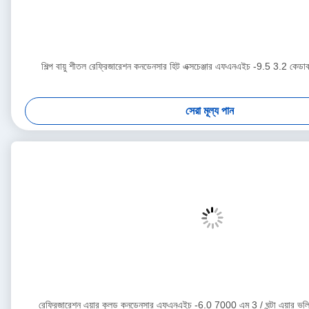
শিল্প বায়ু শীতল রেফ্রিজারেশন কনডেনসার হিট এক্সচেঞ্জার এফএনএইচ -9.5 3.2 কেডাব
সেরা মূল্য পান
রেফ্রিজারেশন এয়ার কুলড কনডেনসার এফএনএইচ -6.0 7000 এম 3 / ঘন্টা এয়ার ভলিউ