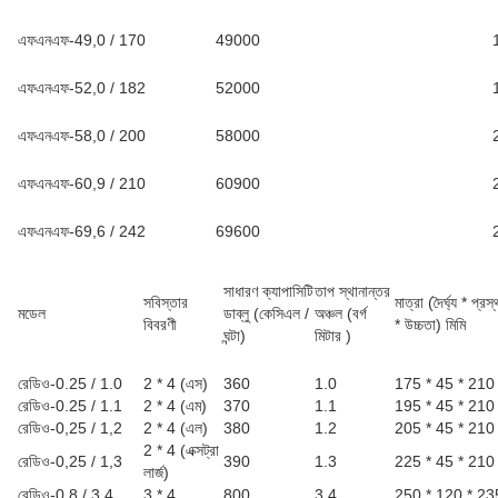
এফএনএফ-49,0 / 170
49000
এফএনএফ-52,0 / 182
52000
এফএনএফ-58,0 / 200
58000
এফএনএফ-60,9 / 210
60900
এফএনএফ-69,6 / 242
69600
সাধারণ ক্যাপাসিটি
তাপ স্থানান্তর
সবিস্তার
মাত্রা (দৈর্ঘ্য * প্রস্
মডেল
ডাব্লু (কেসিএল /
অঞ্চল (বর্গ
বিবরণী
* উচ্চতা) মিমি
ঘন্টা)
মিটার
)
রেডিও-0.25 / 1.0
2 * 4 (এস)
360
1.0
175 * 45 * 210
রেডিও-0.25 / 1.1
2 * 4 (এম)
370
1.1
195 * 45 * 210
রেডিও-0,25 / 1,2
2 * 4 (এল)
380
1.2
205 * 45 * 210
2 * 4 (এক্সট্রা
রেডিও-0,25 / 1,3
390
1.3
225 * 45 * 210
লার্জ)
রেডিও-0,8 / 3,4
3 * 4
800
3.4
250 * 120 * 23