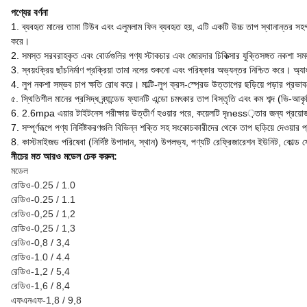
পণ্যের বর্ণনা
1. ব্যবহৃত মানের তামা টিউব এবং এলুমলাম ফিন ব্যবহৃত হয়, এটি একটি উচ্চ তাপ স্থানান্তর স
করে।
2. সমস্ত সরবরাহকৃত এবং বোর্ডগুলির পণ্য স্টাকচার এবং জোরদার চিকিত্সার যুক্তিসঙ্গত নকশা
3. স্বয়ংক্রিয় ছাঁচনির্মাণ প্রক্রিয়া তামা নলের শুকনো এবং পরিষ্কার অভ্যন্তর নিশ্চিত করে। অ
4. লুপ নকশা সম্ভব চাপ ক্ষতি রোধ করে। মাল্টি-লুপ ক্রস-স্প্রেড উত্তাপের ছড়িয়ে পড়ার প্রভ
৫. স্থিতিশীল মানের প্রসিদ্ধ ব্র্যান্ডেড ফ্যানটি এন্ডো চমৎকার তাপ বিস্তৃতি এবং কম শব্দ (ভি
6. 2.6mpa এয়ার টাইটনেস পরীক্ষায় উত্তীর্ণ হওয়ার পরে, কয়েলটি দৃness়তার জন্য প্রয়োজ
7. সম্পূর্ণরূপে পণ্য নির্দিষ্টকরণগুলি বিভিন্ন শক্তি সহ সংকোচকারীদের থেকে তাপ ছড়িয়ে দেওয়ার 
8. কাস্টমাইজড পরিষেবা (নির্দিষ্ট উপাদান, স্থান) উপলভ্য, পণ্যটি রেফ্রিজারেশন ইউনিট, কোল্ড 
নীচের মত আরও মডেল চেক করুন:
মডেল
রেডিও-0.25 / 1.0
রেডিও-0.25 / 1.1
রেডিও-0,25 / 1,2
রেডিও-0,25 / 1,3
রেডিও-0,8 / 3,4
রেডিও-1.0 / 4.4
রেডিও-1,2 / 5,4
রেডিও-1,6 / 8,4
এফএনএফ-1,8 / 9,8