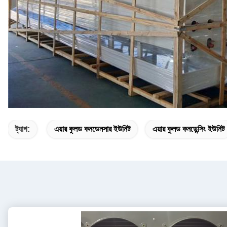
ট্যাগ:
এয়ার কুলড কনডেনসার ইউনিট
এয়ার কুলড কনডেন্সিং ইউনিট