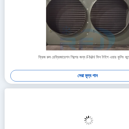
ফ্রিজ রুম রেফ্রিজারেশন শিল্পের জন্য FNH ফিন টাইপ এয়ার কুলিং কন্
সেরা মূল্য পান