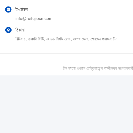
ই-মেইল
info@ruifujiecn.com
ঠিকানা
বিল্ডিং ১, ক্যাংলি সিটি, নং ৬৬ পিংজি রোড, লংগাং জেলা, শেনজেন গুয়াংডং চীন
চীন ভালো গুণমান রেফ্রিজারেন্স বাষ্পীভবন সর