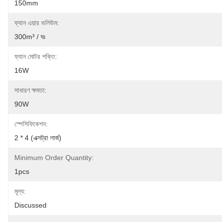
150mm
ফ্যান এয়ার ভলিউম:
300m³ / ঘঃ
ফ্যান মোটর শক্তি:
16W
সাধারণ ক্ষমতা:
90W
স্পেসিফিকেশন:
2 * 4 (এক্সট্রা লার্জ)
Minimum Order Quantity:
1pcs
মূল্য:
Discussed