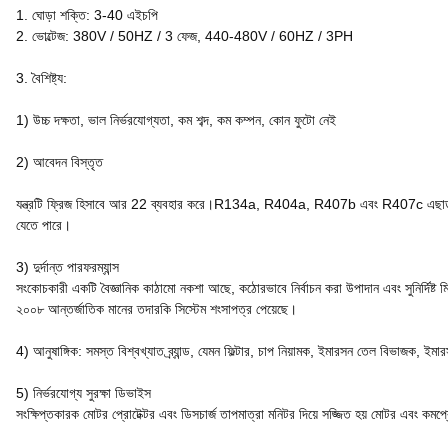
1. ঘোড়া শক্তি: 3-40 এইচপি
2. ভোল্টেজ: 380V / 50HZ / 3 ফেজ, 440-480V / 60HZ / 3PH
3. বৈশিষ্ট্য:
1) উচ্চ দক্ষতা, ভাল নির্ভরযোগ্যতা, কম শব্দ, কম কম্পন, কোন ফুটো নেই
2) আবেদন বিস্তৃত
যন্ত্রটি ফ্রিজ হিসাবে আর 22 ব্যবহার করে।R134a, R404a, R407b এবং R407c এছাড়াও অন
যেতে পারে।
3) দুর্দান্ত পারফরম্যান্স
সংকোচকারী একটি বৈজ্ঞানিক কাঠামো নকশা আছে, কঠোরভাবে নির্বাচন করা উপাদান এবং সুনির্দিষ্ট ম
২০০৮ আন্তর্জাতিক মানের তদারকি সিস্টেম শংসাপত্র পেয়েছে।
4)
আনুষাঙ্গিক
: সমস্ত বিশ্বখ্যাত ব্র্যান্ড, যেমন
ফিল্টার, চাপ নিয়ামক, ইমারসন তেল বিভাজক, ইমারসন
5) নির্ভরযোগ্য সুরক্ষা ডিভাইস
সংক্ষিপ্তকারক মোটর প্রোটেক্টর এবং ডিসচার্জ তাপমাত্রা মনিটর দিয়ে সজ্জিত হয় মোটর এব