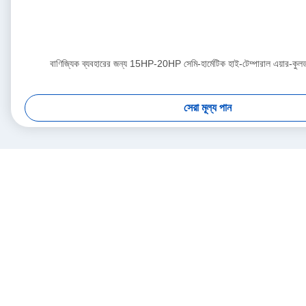
বাণিজ্যিক ব্যবহারের জন্য 15HP-20HP সেমি-হার্মেটিক হাই-টেম্পারাল এয়ার-কু
সেরা মূল্য পান