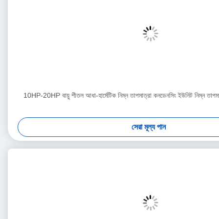
10HP-20HP বায়ু শীতল আধা-হার্মেটিক নিম্ন তাপমাত্রা কনডেনসিং ইউনিট নিম্ন তাপমাত
সেরা মূল্য পান