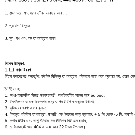
1. ঠান্ডা ঘরে, মাছ ধরার নৌকা ব্যবহার করে ...
2. প্রয়োগ বিস্তৃত
3. মূল ধরণ এবং কম তাপমাত্রার জন্য
বিশেষ উল্লেখ:
1.1.1 পণ্য বিবরণ
বিট্টার কমপ্রেসর কনডেন্সিং ইউনিট বিভিন্ন তাপমাত্রার পরিসরের জন্য বহুল ব্যবহৃত হয়, কোল্ড স্
বৈশিষ্ট্য সহ:
1. আধা-হারমেটিক বিট্টার সংকোচকারী, অপরিবর্তনীয় মানের সঙ্গে euiped;
2. ইনস্টলেশন ও রক্ষণাবেক্ষণের জন্য ওপেন টাইপ কনডেন্সিং ইউনিট;
3. কুলিংয়ের ধরণ: এয়ার কুলড;
4. বিস্তৃত পরিসীমা তাপমাত্রা, মাঝারি এবং উচ্চতর জন্য ব্যবহৃত: + 5 সি থেকে -5 সি, মাঝার
5. কপার টিউব এবং আলুমিমিয়াম ফিন টাইপের হিট এক্সচেঞ্জার;
6. রেফ্রিজারেন্ট আর 404 এ এবং আর 22 উভয় উপলব্ধ।