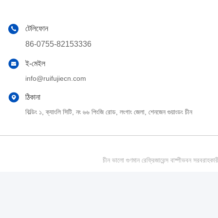
টেলিফোন
86-0755-82153336
ই-মেইল
info@ruifujiecn.com
ঠিকানা
বিল্ডিং ১, ক্যাংলি সিটি, নং ৬৬ পিংজি রোড, লংগাং জেলা, শেনজেন গুয়াংডং চীন
চীন ভালো গুণমান রেফ্রিজারেন্স বাষ্পীভবন সর