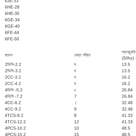
6JE-33
6HE-28
6HE-35
6GE-34
6GE-40
6FE-44
6FE-50
স্থানচ্যুতি
মডেল
ঘোড়া শক্তি
(50hz) এম
2ডিসি-2.2
ঘ
13.5
2ডিসি-3.2
ঘ
13.5
2CC-3.2
ঘ
16.2
2CC-4.2
ঘ
16.2
4ডিসি -5.2
৫
26.84
4ডিসি -7.2
7
26.84
4CC-6.2
।
32.48
4CC-9.2
9
32.48
4TCS-8.2
8
41.33
4TCS-12.2
12
41.33
4PCS-10.2
10
48.5
4PCS-15.2
15
48.5