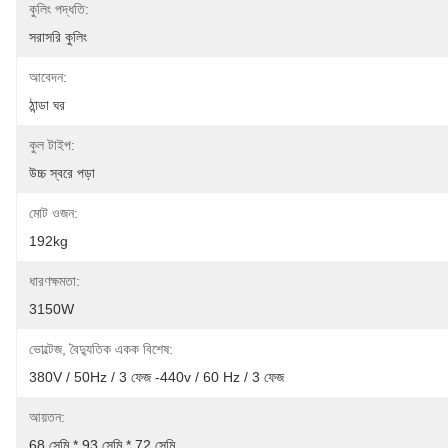
কুলিং পদ্ধতি:
সরাসরি কুলিং
আবেদন:
ঠান্ডা ঘর
কুল টাইপ:
উচ্চ স্বরে পড়া
মোট ওজন:
192kg
ধারণক্ষমতা:
3150W
ভোল্টেজ, বৈদ্যুতিক একক বিশেষ:
380V / 50Hz / 3 ফেজ -440v / 60 Hz / 3 ফেজ
আয়তন:
68 সেমি * 93 সেমি * 72 সেমি