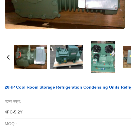
20HP Cool Room Storage Refrigeration Condensing Units Refr
মডেল নম্বর:
4FC-5.2Y
MOQ.: