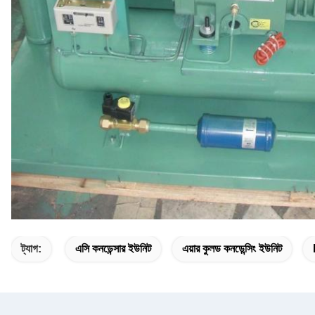
ট্যাগ:
এসি কনডেন্সার ইউনিট
এয়ার কুলড কনডেন্সিং ইউনিট