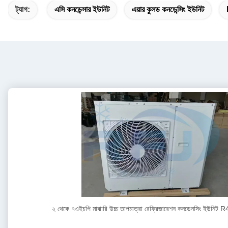
ট্যাগ:
এসি কনডেন্সার ইউনিট
এয়ার কুলড কনডেন্সিং ইউনিট
২ থেকে ৭এইচপি মাঝারি উচ্চ তাপমাত্রা রেফ্রিজারেশন কনডেনসিং ইউনি