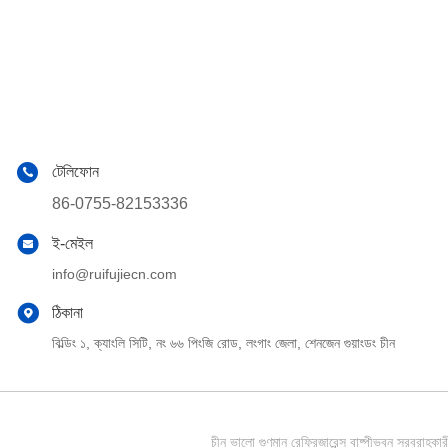
টেলিফোন
86-0755-82153336
ই-মেইল
info@ruifujiecn.com
ঠিকানা
বিল্ডিং ১, ক্যাংলি সিটি, নং ৬৬ পিংজি রোড, লংগাং জেলা, শেনজেন গুয়াংডং চীন
চীন ভালো গুণমান রেফ্রিজারেন্স বাষ্পীভবন সর