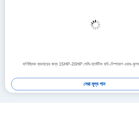
বাণিজ্যিক ব্যবহারের জন্য 15HP-20HP সেমি-হার্মেটিক হাই-টেম্পারাল এয়ার-কু
সেরা মূল্য পান