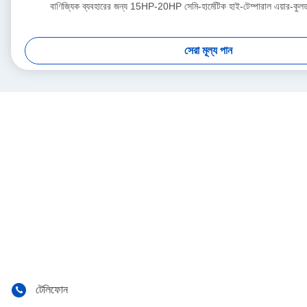
বাণিজ্যিক ব্যবহারের জন্য 15HP-20HP সেমি-হার্মেটিক হাই-টেম্পারাল এয়ার-কু
সেরা মূল্য পান
টেলিফোন