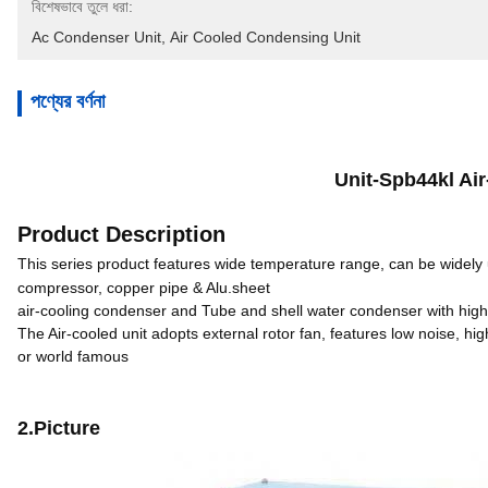
বিশেষভাবে তুলে ধরা:
Ac Condenser Unit
, 
Air Cooled Condensing Unit
পণ্যের বর্ণনা
Unit-Spb44kl Ai
Product Description
This series product features
wide temperature range
,
can be widely 
c
omp
ressor,
copper pipe & Alu.sheet
air-cooling condenser and Tube and shell water condenser with high 
The
Air-
cooled
unit adopts
external
rotor fan
,
features low noise,
hi
or
world famous
2.Picture