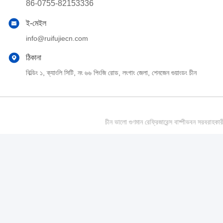
86-0755-82153336
ই-মেইল
info@ruifujiecn.com
ঠিকানা
বিল্ডিং ১, ক্যাংলি সিটি, নং ৬৬ পিংজি রোড, লংগাং জেলা, শেনজেন গুয়াংডং চীন
চীন ভালো গুণমান রেফ্রিজারেন্স বাষ্পীভবন সর