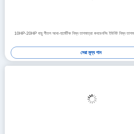
10HP-20HP বায়ু শীতল আধা-হার্মেটিক নিম্ন তাপমাত্রা কনডেনসিং ইউনিট নিম্ন তাপমাত
সেরা মূল্য পান