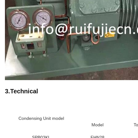
3.Technical
Condensing Unit model
Model
To
SPB03KL
FHN28