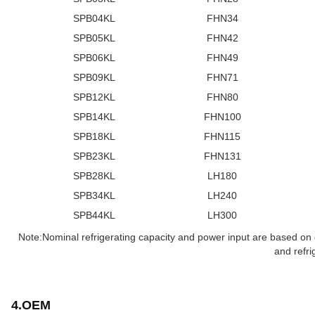
SPB04KL
FHN34
SPB05KL
FHN42
SPB06KL
FHN49
SPB09KL
FHN71
SPB12KL
FHN80
SPB14KL
FHN100
SPB18KL
FHN115
SPB23KL
FHN131
SPB28KL
LH180
SPB34KL
LH240
SPB44KL
LH300
Note:Nominal refrigerating capacity and power input are based o
and refr
4.OEM